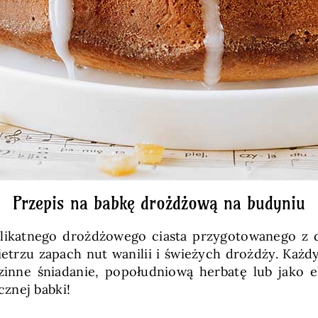
Przepis na babkę drożdżową na budyniu
likatnego drożdżowego ciasta przygotowanego z 
trzu zapach nut wanilii i świeżych drożdży. Każd
nne śniadanie, popołudniową herbatę lub jako ele
znej babki!