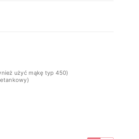
ównież użyć mąkę typ 450)
ietankowy)