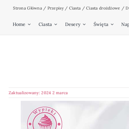
Przejdź
Strona Główna
/
Przepisy
/
Ciasta
/
Ciasta drożdżowe
/
D
do
zawartości
Home
Ciasta
Desery
Święta
Na
Zaktualizowany: 2024 2 marca