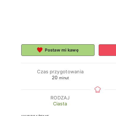
Postaw mi kawę
Czas przygotowania
minuty
20
minut
RODZAJ
Ciasta