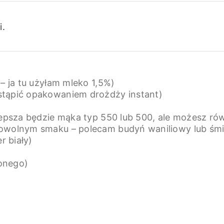
i.
 – ja tu użyłam mleko 1,5%)
stąpić opakowaniem drożdży instant)
jlepsza będzie mąka typ 550 lub 500, ale możesz r
dowolnym smaku – polecam budyń waniliowy lub śm
r biały)
onego)