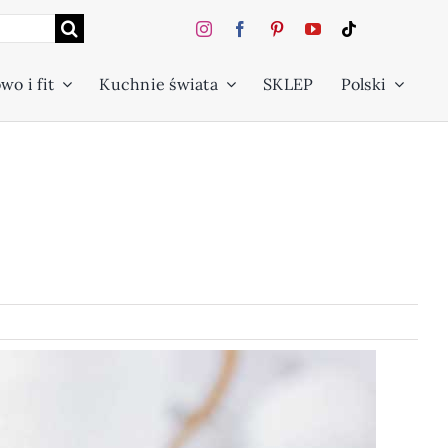
wo i fit
Kuchnie świata
SKLEP
Polski