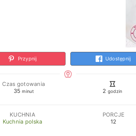
Przypnij
Udostępnij
Czas gotowania
minuty
godziny
35
2
minut
godzin
KUCHNIA
PORCJE
Kuchnia polska
12