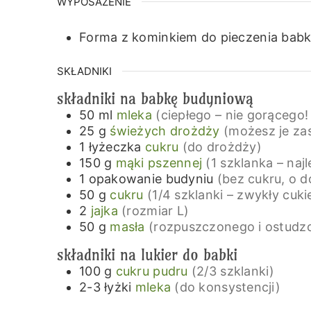
WYPOSAŻENIE
Forma z kominkiem do pieczenia babk
SKŁADNIKI
składniki na babkę budyniową
50
ml
mleka
(ciepłego – nie gorącego!
25
g
świeżych drożdży
(możesz je za
1
łyżeczka
cukru
(do drożdży)
150
g
mąki pszennej
(1 szklanka – na
1
opakowanie
budyniu
(bez cukru, o 
50
g
cukru
(1/4 szklanki – zwykły cukie
2
jajka
(rozmiar L)
50
g
masła
(rozpuszczonego i ostudz
składniki na lukier do babki
100
g
cukru pudru
(2/3 szklanki)
2-3
łyżki
mleka
(do konsystencji)