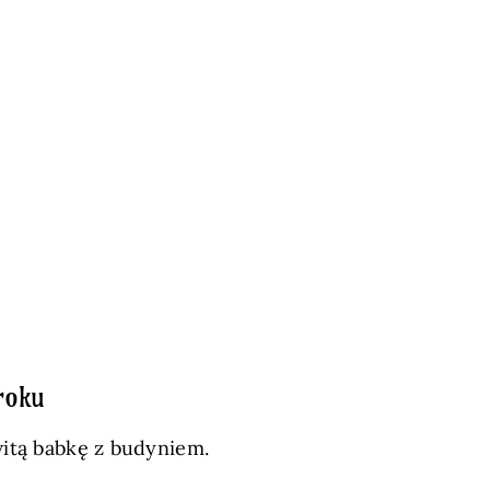
roku
witą babkę z budyniem.