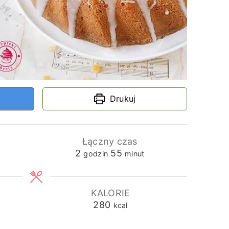
Drukuj
Łączny czas
godziny
minuty
2
55
godzin
minut
KALORIE
280
kcal