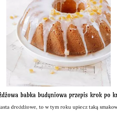
żdżowa babka budyniowa przepis krok po k
 ciasta drożdżowe, to w tym roku upiecz taką smako