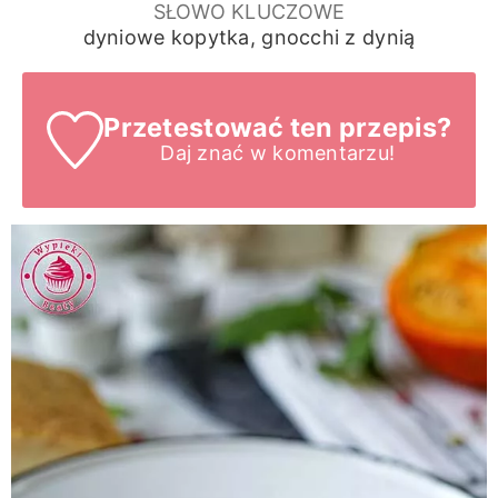
SŁOWO KLUCZOWE
dyniowe kopytka, gnocchi z dynią
Przetestować ten przepis?
Daj znać
w komentarzu!