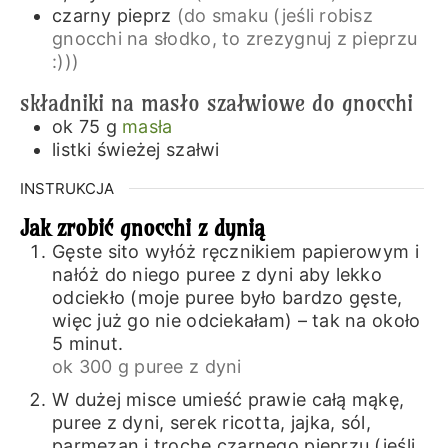
czarny pieprz
(do smaku (jeśli robisz
gnocchi na słodko, to zrezygnuj z pieprzu
:)))
składniki na masło szałwiowe do gnocchi
ok 75
g
masła
listki świeżej szałwi
INSTRUKCJA
Jak zrobić gnocchi z dynią
Gęste sito wyłóż ręcznikiem papierowym i
nałóż do niego puree z dyni aby lekko
odciekło (moje puree było bardzo gęste,
więc już go nie odciekałam) – tak na około
5 minut.
ok 300 g puree z dyni
W dużej misce umieść prawie całą mąkę,
puree z dyni, serek ricotta, jajka, sól,
parmezan i trochę czarnego pieprzu (jeśli