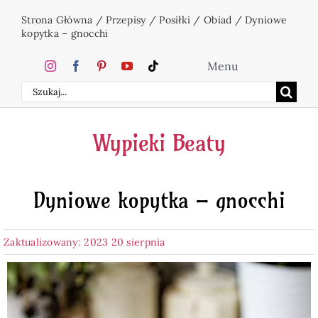
Przejdź
Strona Główna
/
Przepisy
/
Posiłki
/
Obiad
/
Dyniowe
do
kopytka – gnocchi
zawartości
Menu
Szukaj
Home
Wypieki Beaty
Ciasta
Dyniowe kopytka – gnocchi
Desery
Zaktualizowany: 2023 20 sierpnia
Święta
Napoje