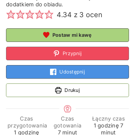
dodatkiem do obiadu.
4.34
z
3
ocen
Postaw mi kawę
Przypnij
Udostępnij
Drukuj
Czas
Czas
Łączny czas
godzina
min
przygotowania
gotowania
1
godzinę
7
godzina
minuty
1
godzinę
7
minut
minut