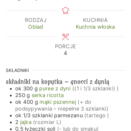
RODZAJ
KUCHNIA
Obiad
Kuchnia włoska
PORCJE
4
SKŁADNIKI
składniki na kopytka – gnocci z dynią
ok 300
g
puree z dyni
((1 i 1/3 szklanki) )
250
g
serka ricotta
ok 400
g
mąki pszennej
(+ do
podsypywania – niepełne 3 szklanki)
ok 1/3
szklanki
parmezanu
(tartego )
2
jajka
(rozmiar L)
0,5
łyżeczki
soli
(- lub do smaku)