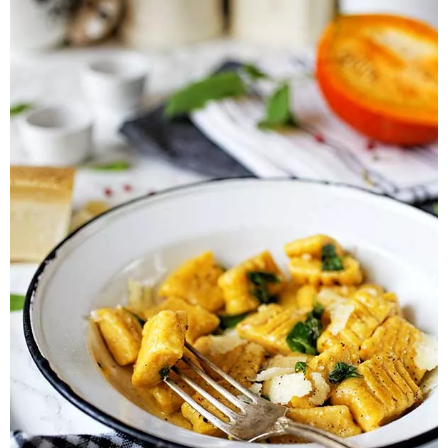
Pieczywo
Przetwory
Posiłki
Zdrowo i fit
Kuchnie świata
SKLEP
Polski