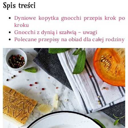
Spis treści
Dyniowe kopytka gnocchi przepis krok po
kroku
Gnocchi z dynią i szałwią – uwagi
Polecane przepisy na obiad dla całej rodziny