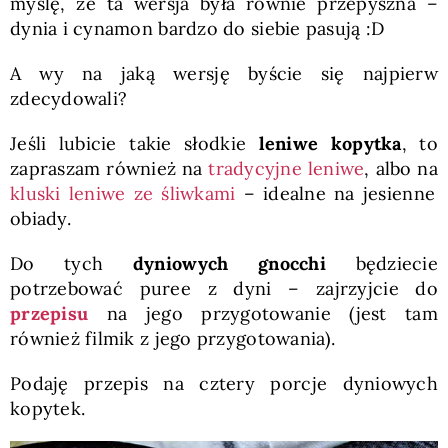
myślę, że ta wersja była równie przepyszna –
dynia i cynamon bardzo do siebie pasują :D
A wy na jaką wersję byście się najpierw
zdecydowali?
Jeśli lubicie takie słodkie
leniwe kopytka
, to
zapraszam również na
tradycyjne leniwe
, albo na
kluski leniwe ze śliwkami
– idealne na jesienne
obiady.
Do tych
dyniowych gnocchi
będziecie
potrzebować puree z dyni – zajrzyjcie do
przepisu
na jego przygotowanie (jest tam
również filmik z jego przygotowania).
Podaję przepis na cztery porcje dyniowych
kopytek.