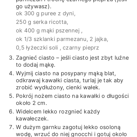
go używasz).
ok 300 g puree z dyni,
250 g serka ricotta,
ok 400 g mąki pszennej ,
ok 1/3 szklanki parmezanu,
2 jajka,
0,5 łyżeczki soli ,
czarny pieprz
Zagnieć ciasto – jeśli ciasto jest zbyt luźne
to dodaj mąkę.
Wyjmij ciasto na posypany mąką blat,
odkrawaj kawałki ciasta, turlaj je tak aby
zrobić wydłużony, cienki wałek.
Pokrój nożem ciasto na kawałki o długości
około 2 cm.
Widelcem lekko rozgnieć każdy
kawałeczek.
W dużym garnku zagotuj lekko osoloną
wodę, wrzuć do niej gnocchi i gotuj około