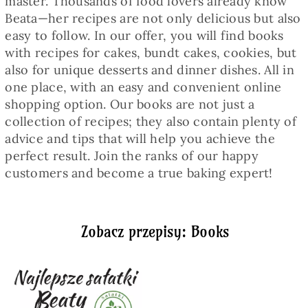
master. Thousands of food lovers already know
Baked Goods
Beata—her recipes are not only delicious but also
easy to follow. In our offer, you will find books
with recipes for cakes, bundt cakes, cookies, but
Preserves
also for unique desserts and dinner dishes. All in
one place, with an easy and convenient online
Meals
shopping option. Our books are not just a
collection of recipes; they also contain plenty of
advice and tips that will help you achieve the
Healthy and fit
perfect result. Join the ranks of our happy
customers and become a true baking expert!
World Cuisines
Zobacz przepisy: Books
SKLEP
English