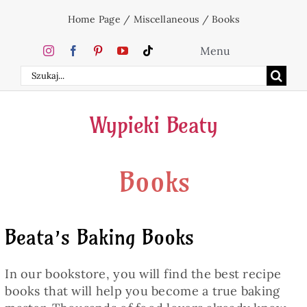
Skip
Home Page
/
Miscellaneous
/
Books
to
content
Menu
Search
Home
for:
Wypieki Beaty
Cakes
Books
Desserts
Holidays
Beata’s Baking Books
Beverages
In our bookstore, you will find the best recipe
books that will help you become a true baking