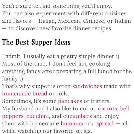
You’re sure to find something you’ll enjoy.
You can also experiment with different cuisines
and flavors — Italian, Mexican, Chinese, or Indian
— to discover new favorite dinner recipes.
The Best Supper Ideas
I admit, I usually eat a pretty simple dinner ;)
Most of the time, I don’t feel like cooking
anything fancy after preparing a full lunch for the
family ;)
That’s why supper is often
sandwiches
made with
homemade bread
or rolls.
Sometimes, it’s some
pancakes
or fritters.
My husband and I also like to cut up
carrots
,
bell
peppers
,
zucchini
, and
cucumbers
and enjoy
them with homemade
hummus
or a
spread
— all
while watching our favorite series.