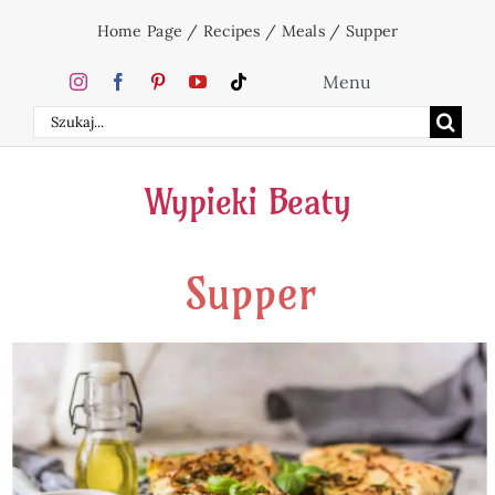
Skip
Home Page
/
Recipes
/
Meals
/
Supper
to
content
Menu
Search
Home
for:
Wypieki Beaty
Cakes
Supper
Desserts
Holidays
Beverages