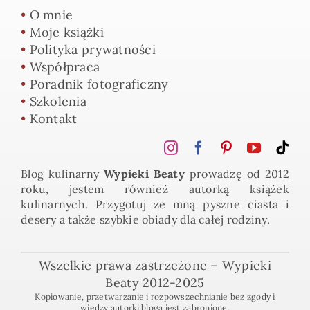
•
O mnie
•
Moje książki
•
Polityka prywatności
•
Współpraca
•
Poradnik fotograficzny
•
Szkolenia
•
Kontakt
Blog kulinarny
Wypieki Beaty
prowadzę od 2012
roku, jestem również autorką książek
kulinarnych. Przygotuj ze mną pyszne ciasta i
desery a także szybkie obiady dla całej rodziny.
Wszelkie prawa zastrzeżone – Wypieki
Beaty 2012-2025
Kopiowanie, przetwarzanie i rozpowszechnianie bez zgody i
wiedzy autorki bloga jest zabronione.