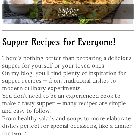
Baked Goods
Preserves
Supper Recipes for Everyone!
Meals
There’s nothing better than preparing a delicious
Healthy and fit
supper for yourself or your loved ones.
On my blog, you’ll find plenty of inspiration for
supper recipes — from traditional dishes to
World Cuisines
modern culinary experiments.
You don’t need to be an experienced cook to
SKLEP
make a tasty supper — many recipes are simple
and easy to follow.
From healthy salads and soups to more elaborate
English
dishes perfect for special occasions, like a dinner
for two ;)