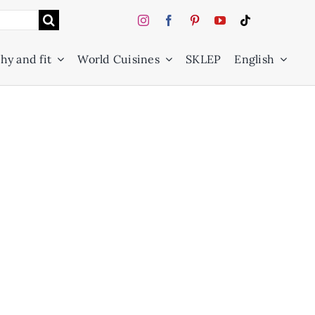
hy and fit
World Cuisines
SKLEP
English