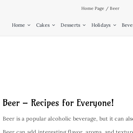
Skip
Home Page
/
Beer
to
content
Home
Cakes
Desserts
Holidays
Beve
Beer – Recipes for Everyone!
Beer is a popular alcoholic beverage, but it can al
Beer can add interesting flavor, aroma, and textur