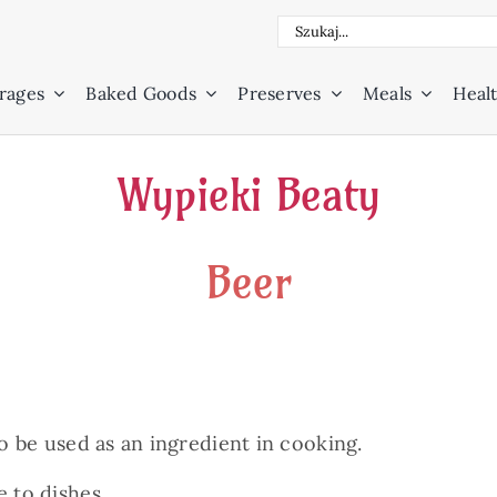
Search
for:
rages
Baked Goods
Preserves
Meals
Healt
Wypieki Beaty
Beer
so be used as an ingredient in cooking.
e to dishes.