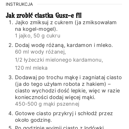
INSTRUKCJA
Jak zrobić ciastka Gusz-e fil
Jajko zmiksuj z cukrem (ja zmiksowałam
na kogel-mogel).
1 jajko,
50 g cukru
Dodaj wodę różaną, kardamon i mleko.
60 ml wody różanej,
1/2 łyżeczki mielonego kardamonu,
120 ml mleka
Dodawaj po trochu mąkę i zagniataj ciasto
(ja do tego użyłam robota z hakiem) –
ciasto wychodzi dość lepkie, więc w razie
konieczności dodaj więcej mąki.
450-500 g mąki pszennej
Gotowe ciasto przykryj i schłodź przez
około godzinę.
Po godzinie wyjmij ciasto z lodówki,