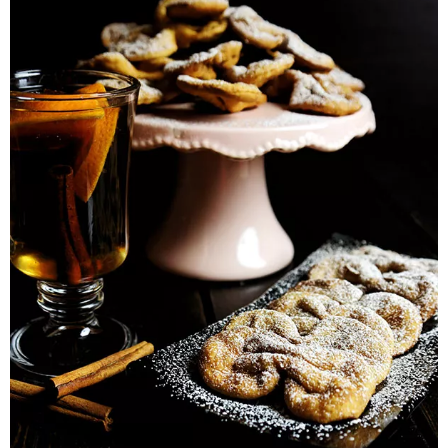
Pieczywo
Przetwory
Posiłki
Zdrowo i fit
Kuchnie świata
SKLEP
Polski