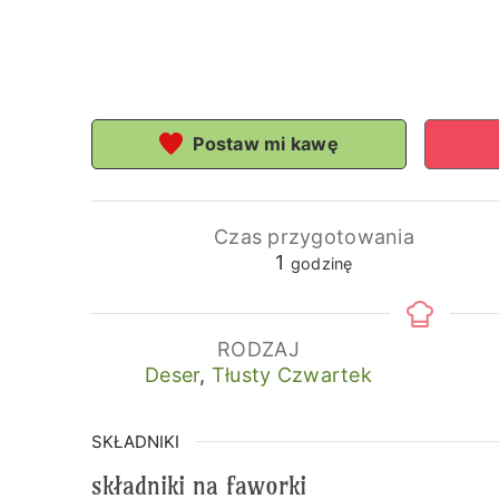
Postaw mi kawę
Czas przygotowania
godzina
1
godzinę
RODZAJ
Deser
,
Tłusty Czwartek
SKŁADNIKI
składniki na faworki