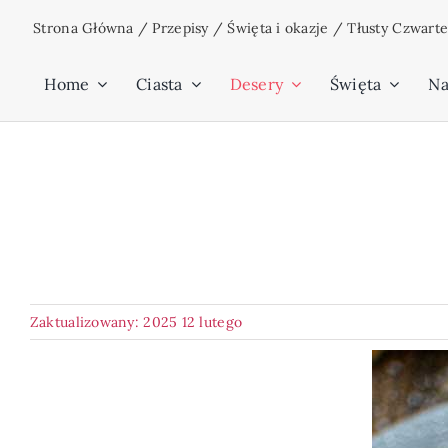
Przejdź
Strona Główna
/
Przepisy
/
Święta i okazje
/
Tłusty Czwart
do
zawartości
Home
Ciasta
Desery
Święta
Na
Zaktualizowany: 2025 12 lutego