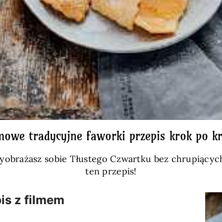
owe tradycyjne faworki przepis krok po k
ie wyobrażasz sobie Tłustego Czwartku bez chrupią
ten przepis!
is z filmem