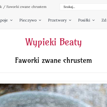
Szukaj
ek
/
Faworki zwane chrustem
poje
Pieczywo
Przetwory
Posiłki
Zdr
Wypieki Beaty
Faworki zwane chrustem