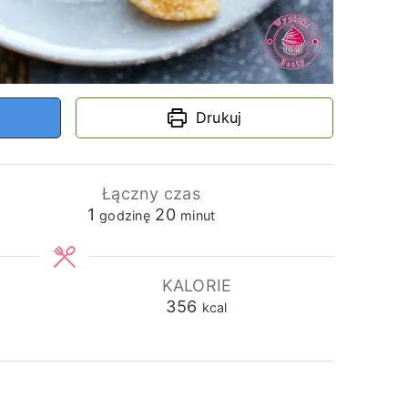
Drukuj
Łączny czas
godzina
minuty
1
20
godzinę
minut
KALORIE
356
kcal