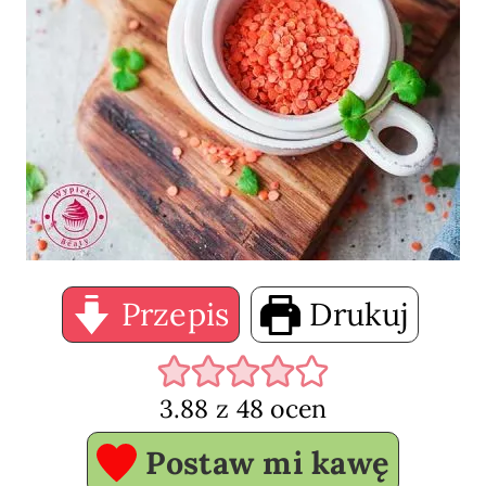
Przepis
Drukuj
3.88
z
48
ocen
Postaw mi kawę