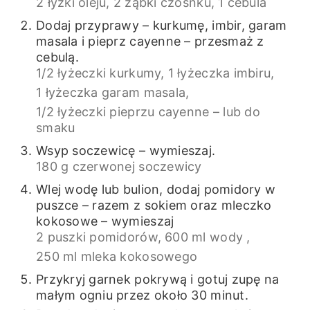
2 łyżki oleju,
2 ząbki czosnku,
1 cebula
Dodaj przyprawy – kurkumę, imbir, garam
masala i pieprz cayenne – przesmaż z
cebulą.
1/2 łyżeczki kurkumy,
1 łyżeczka imbiru,
1 łyżeczka garam masala,
1/2 łyżeczki pieprzu cayenne – lub do
smaku
Wsyp soczewicę – wymieszaj.
180 g czerwonej soczewicy
Wlej wodę lub bulion, dodaj pomidory w
puszce – razem z sokiem oraz mleczko
kokosowe – wymieszaj
2 puszki pomidorów,
600 ml wody ,
250 ml mleka kokosowego
Przykryj garnek pokrywą i gotuj zupę na
małym ogniu przez około 30 minut.