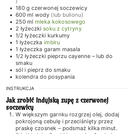
)
180
g
czerwonej soczewicy
600
ml
wody
(lub bulionu)
250
ml
mleka kokosowego
2
łyżeczki
soku z cytryny
1/2
łyżeczki
kurkumy
1
łyżeczka
imbiru
1
łyżeczka
garam masala
1/2
łyżeczki
pieprzu cayenne – lub do
smaku
sól i pieprz do smaku
kolendra do posypania
INSTRUKCJA
Jak zrobić indyjską zupę z czerwonej
soczewicy
W większym garnku rozgrzej olej, dodaj
pokrojoną cebulę i przeciśnięty przez
praskę czosnek – podsmaż kilka minut.