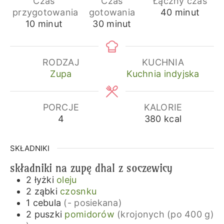
Czas
Czas
Łączny czas
minuty
przygotowania
gotowania
40
minut
minuty
minuty
10
minut
30
minut
RODZAJ
KUCHNIA
Zupa
Kuchnia indyjska
PORCJE
KALORIE
4
380
kcal
SKŁADNIKI
składniki na zupę dhal z soczewicy
2
łyżki
oleju
2
ząbki
czosnku
1
cebula
(- posiekana)
2
puszki
pomidorów
(krojonych (po 400 g)