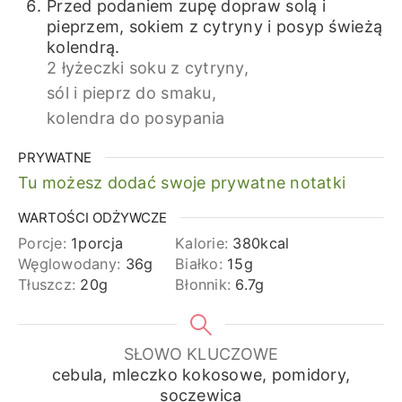
Przed podaniem zupę dopraw solą i
pieprzem, sokiem z cytryny i posyp świeżą
kolendrą.
2 łyżeczki soku z cytryny,
sól i pieprz do smaku,
kolendra do posypania
PRYWATNE
Tu możesz dodać swoje prywatne notatki
WARTOŚCI ODŻYWCZE
Porcje:
1
porcja
Kalorie:
380
kcal
Węglowodany:
36
g
Białko:
15
g
Tłuszcz:
20
g
Błonnik:
6.7
g
SŁOWO KLUCZOWE
cebula, mleczko kokosowe, pomidory,
soczewica