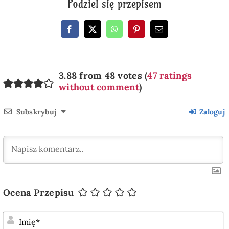
Podziel się przepisem
3.88 from 48 votes (
47 ratings
without comment
)
Subskrybuj
Zaloguj
Ocena Przepisu
I