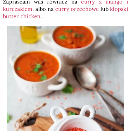
Zapraszam was również na
curry z mango i
kurczakiem
, albo na
curry orzechowe
lub
klopski
butter chicken.