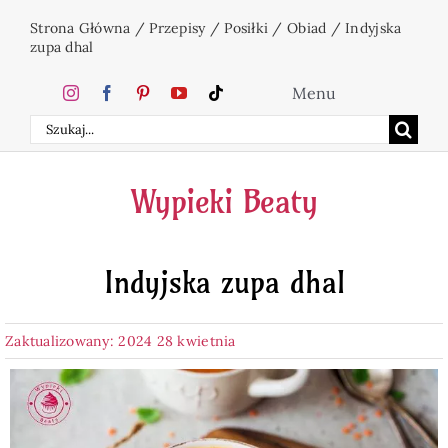
Przejdź
Strona Główna
/
Przepisy
/
Posiłki
/
Obiad
/
Indyjska
do
zupa dhal
zawartości
Menu
Szukaj
Home
Wypieki Beaty
Ciasta
Indyjska zupa dhal
Desery
Zaktualizowany: 2024 28 kwietnia
Święta
Napoje