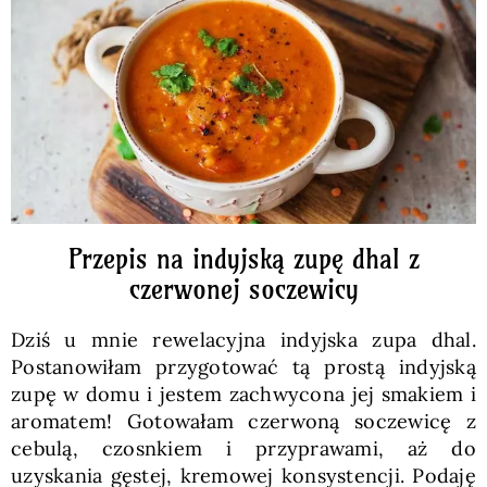
Pieczywo
Przetwory
Posiłki
Zdrowo i fit
Przepis na indyjską zupę dhal z
czerwonej soczewicy
Kuchnie świata
Dziś u mnie rewelacyjna indyjska zupa dhal.
Postanowiłam przygotować tą prostą indyjską
SKLEP
zupę w domu i jestem zachwycona jej smakiem i
aromatem! Gotowałam czerwoną soczewicę z
cebulą, czosnkiem i przyprawami, aż do
Polski
uzyskania gęstej, kremowej konsystencji. Podaję