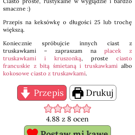
Ciasto proste, rustykalne w wyglądzie i bardzo
smaczne :)
Przepis na keksówkę o długości 25 lub trochę
większą.
Koniecznie spróbujcie innych ciast z
truskawkami – zapraszam na
placek z
truskawkami i kruszonką
, proste
ciasto
francuskie z bitą śmietaną i truskawkami
albo
kokosowe ciasto z truskawkami
.
Przepis
Drukuj
4.88
z
8
ocen
Postaw mi kawę