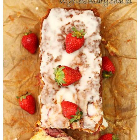
Pieczywo
Przetwory
Posiłki
Zdrowo i fit
Kuchnie świata
SKLEP
Polski