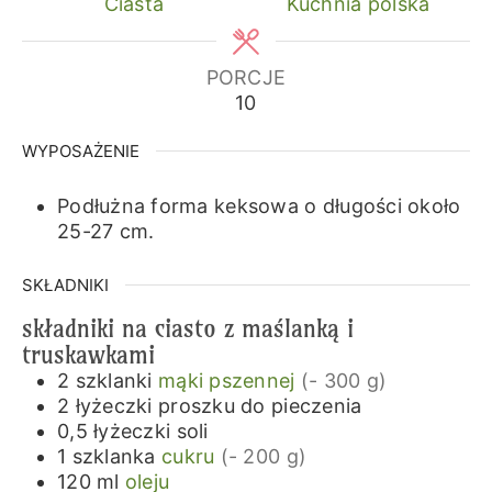
Ciasta
Kuchnia polska
PORCJE
10
WYPOSAŻENIE
Podłużna forma keksowa o długości około
25-27 cm.
SKŁADNIKI
składniki na ciasto z maślanką i
truskawkami
2
szklanki
mąki pszennej
(- 300 g)
2
łyżeczki
proszku do pieczenia
0,5
łyżeczki
soli
1
szklanka
cukru
(- 200 g)
120
ml
oleju