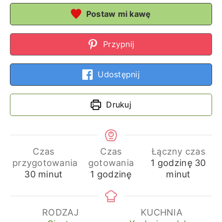
Postaw mi kawę
Przypnij
Udostępnij
Drukuj
Czas
Czas
Łączny czas
godzina
min
przygotowania
gotowania
1
godzinę
30
minuty
godzina
30
minut
1
godzinę
minut
RODZAJ
KUCHNIA