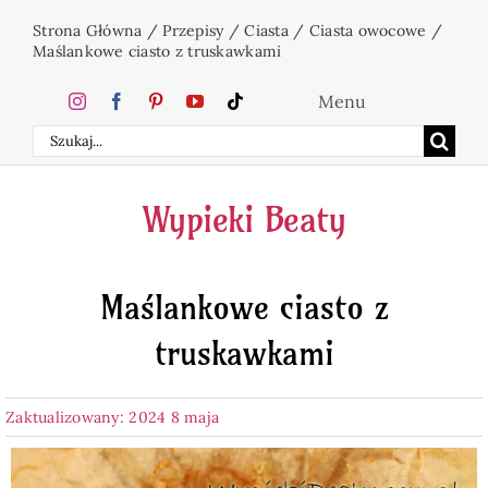
Przejdź
Strona Główna
/
Przepisy
/
Ciasta
/
Ciasta owocowe
/
do
Maślankowe ciasto z truskawkami
zawartości
Menu
Szukaj
Home
Wypieki Beaty
Ciasta
Maślankowe ciasto z
Desery
truskawkami
Święta
Zaktualizowany: 2024 8 maja
Napoje