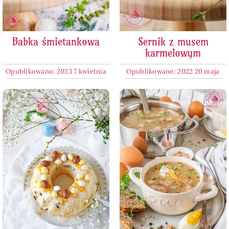
Babka śmietankowa
Sernik z musem
karmelowym
Opublikowano: 2023 7 kwietnia
Opublikowano: 2022 20 maja