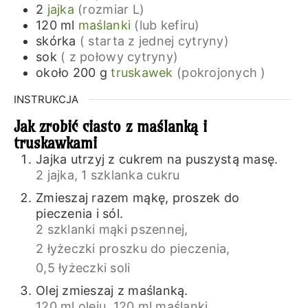
2
jajka
(rozmiar L)
120
ml
maślanki
(lub kefiru)
skórka
( starta z jednej cytryny)
sok
( z połowy cytryny)
około 200
g
truskawek
(pokrojonych )
INSTRUKCJA
Jak zrobić ciasto z maślanką i
truskawkami
Jajka utrzyj z cukrem na puszystą masę.
2 jajka,
1 szklanka cukru
Zmieszaj razem mąkę, proszek do
pieczenia i sól.
2 szklanki mąki pszennej,
2 łyżeczki proszku do pieczenia,
0,5 łyżeczki soli
Olej zmieszaj z maślanką.
120 ml oleju,
120 ml maślanki