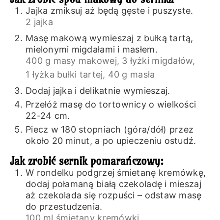
Jajka zmiksuj aż będą gęste i puszyste.
2 jajka
Masę makową wymieszaj z bułką tartą,
mielonymi migdałami i masłem.
400 g masy makowej,
3 łyżki migdałów,
1 łyżka bułki tartej,
40 g masła
Dodaj jajka i delikatnie wymieszaj.
Przełóż masę do tortownicy o wielkości
22-24 cm.
Piecz w 180 stopniach (góra/dół) przez
około 20 minut, a po upieczeniu ostudź.
Jak zrobić sernik pomarańczowy:
W rondelku podgrzej śmietanę kremówkę,
dodaj połamaną białą czekoladę i mieszaj
aż czekolada się rozpuści – odstaw masę
do przestudzenia.
100 ml śmietany kremówki,