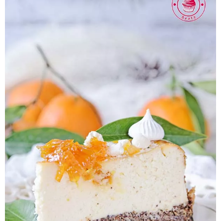
Pieczywo
Przetwory
Posiłki
Zdrowo i fit
Kuchnie świata
SKLEP
Polski