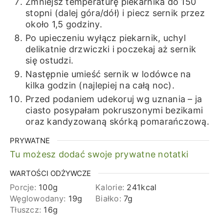
Zmniejsz temperaturę piekarnika do 150
stopni (dalej góra/dół) i piecz sernik przez
około 1,5 godziny.
Po upieczeniu wyłącz piekarnik, uchyl
delikatnie drzwiczki i poczekaj aż sernik
się ostudzi.
Następnie umieść sernik w lodówce na
kilka godzin (najlepiej na całą noc).
Przed podaniem udekoruj wg uznania – ja
ciasto posypałam pokruszonymi bezikami
oraz kandyzowaną skórką pomarańczową.
PRYWATNE
Tu możesz dodać swoje prywatne notatki
WARTOŚCI ODŻYWCZE
Porcje:
100
g
Kalorie:
241
kcal
Węglowodany:
19
g
Białko:
7
g
Tłuszcz:
16
g