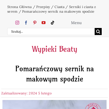
Przejdź
Strona Główna
/
Przepisy
/
Ciasta
/
Serniki i ciasta z
do
serem
/
Pomarańczowy sernik na makowym spodzie
zawartości
Menu
Szukaj
Home
Wypieki Beaty
Ciasta
Pomarańczowy sernik na
Desery
makowym spodzie
Święta
Zaktualizowany: 2024 5 lutego
Napoje