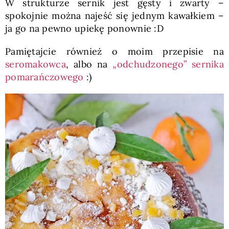
W strukturze sernik jest gęsty i zwarty –
spokojnie można najeść się jednym kawałkiem –
ja go na pewno upiekę ponownie :D
Pamiętajcie również o moim przepisie na
seromakowca
, albo na
„odchudzonego” sernika
pomarańczowego
:)