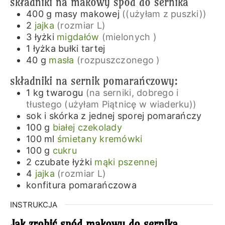
składniki na makowy spód do sernika
400
g
masy makowej
((użyłam z puszki))
2
jajka
(rozmiar L)
3
łyżki
migdałów
(mielonych )
1
łyżka
bułki tartej
40
g
masła
(rozpuszczonego )
składniki na sernik pomarańczowy:
1
kg
twarogu
(na serniki, dobrego i
tłustego (użyłam Piątnicę w wiaderku))
sok i skórka z jednej sporej pomarańczy
100
g
białej czekolady
100
ml
śmietany kremówki
100
g
cukru
2
czubate łyżki
mąki pszennej
4
jajka
(rozmiar L)
konfitura pomarańczowa
INSTRUKCJA
Jak zrobić spód makowy do sernika