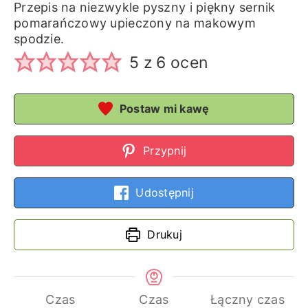
Przepis na niezwykle pyszny i piękny sernik
pomarańczowy upieczony na makowym
spodzie.
5
z
6
ocen
Postaw mi kawę
Przypnij
Udostępnij
Drukuj
Czas
Czas
Łączny czas