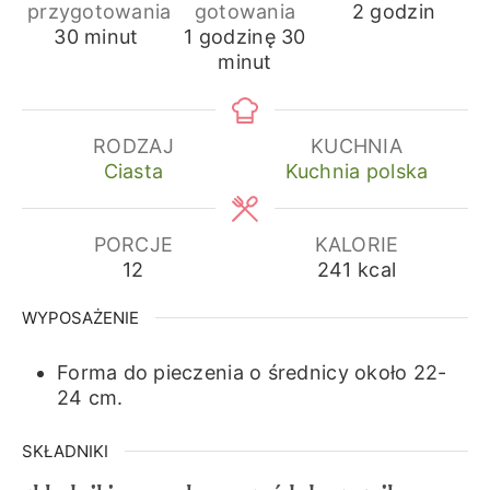
godziny
przygotowania
gotowania
2
godzin
minuty
godzina
minuty
30
minut
1
godzinę
30
minut
RODZAJ
KUCHNIA
Ciasta
Kuchnia polska
PORCJE
KALORIE
12
241
kcal
WYPOSAŻENIE
Forma do pieczenia o średnicy około 22-
24 cm.
SKŁADNIKI