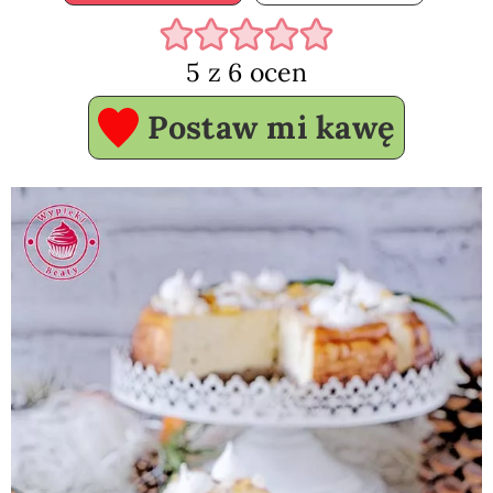
5
z
6
ocen
Postaw mi kawę