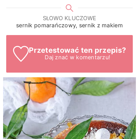
SŁOWO KLUCZOWE
sernik pomarańczowy, sernik z makiem
Przetestować ten przepis?
Daj znać
w komentarzu!