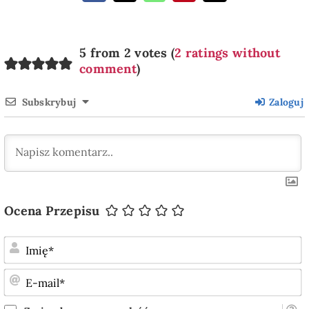
5 from 2 votes (
2 ratings without
comment
)
Subskrybuj
Zaloguj
Ocena Przepisu
I
E
m