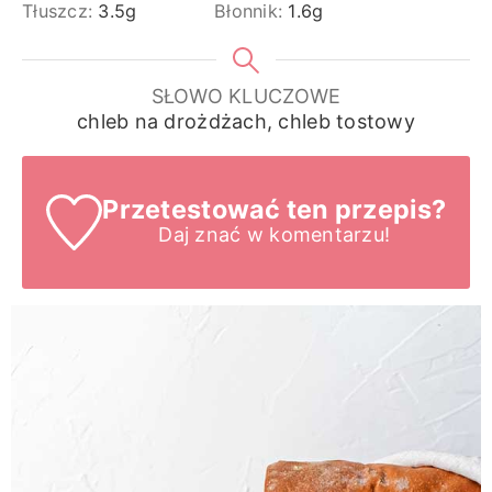
Tłuszcz:
3.5
g
Błonnik:
1.6
g
SŁOWO KLUCZOWE
chleb na drożdżach, chleb tostowy
Przetestować ten przepis?
Daj znać
w komentarzu!