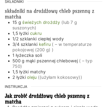
SKŁADNIKI
składniki na drożdżowy chleb pszenny z
matcha
15
g
świeżych drożdży
(lub 7 g
suszonych)
1,5
łyżki
cukru
1/2
szklanki
ciepłej wody
3/4
szklanki
kefiru
( – w temperaturze
pokojowej (200 g) )
1
łyżeczka
soli
500
g
mąki pszennej chlebowej
( – typ
750)
1,5
łyżki
matchy
2
łyżki
oleju
((użyłam kokosowy))
INSTRUKCJA
Jak zrobić drożdżowy chleb pszenny z
matcha