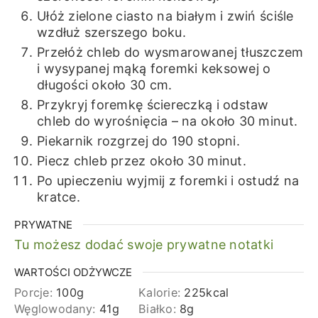
Ułóż zielone ciasto na białym i zwiń ściśle
wzdłuż szerszego boku.
Przełóż chleb do wysmarowanej tłuszczem
i wysypanej mąką foremki keksowej o
długości około 30 cm.
Przykryj foremkę ściereczką i odstaw
chleb do wyrośnięcia – na około 30 minut.
Piekarnik rozgrzej do 190 stopni.
Piecz chleb przez około 30 minut.
Po upieczeniu wyjmij z foremki i ostudź na
kratce.
PRYWATNE
Tu możesz dodać swoje prywatne notatki
WARTOŚCI ODŻYWCZE
Porcje:
100
g
Kalorie:
225
kcal
Węglowodany:
41
g
Białko:
8
g