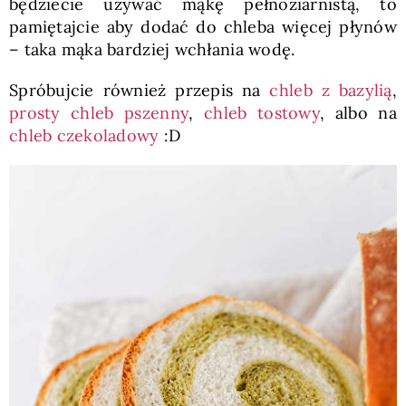
będziecie używać mąkę pełnoziarnistą, to
pamiętajcie aby dodać do chleba więcej płynów
– taka mąka bardziej wchłania wodę.
Spróbujcie również przepis na
chleb z bazylią
,
prosty chleb pszenny
,
chleb tostowy
, albo na
chleb czekoladowy
:D