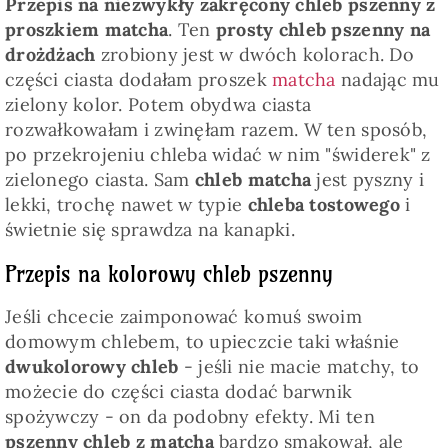
Przepis na niezwykły zakręcony chleb pszenny z
proszkiem matcha
. Ten
prosty chleb pszenny na
drożdżach
zrobiony jest w dwóch kolorach. Do
części ciasta dodałam proszek
matcha
nadając mu
zielony kolor. Potem obydwa ciasta
rozwałkowałam i zwinęłam razem. W ten sposób,
po przekrojeniu chleba widać w nim "świderek" z
zielonego ciasta. Sam
chleb matcha
jest pyszny i
lekki, trochę nawet w typie
chleba tostowego
i
świetnie się sprawdza na kanapki.
Przepis na kolorowy chleb pszenny
Jeśli chcecie zaimponować komuś swoim
domowym chlebem, to upieczcie taki właśnie
dwukolorowy chleb
- jeśli nie macie matchy, to
możecie do części ciasta dodać barwnik
spożywczy - on da podobny efekty. Mi ten
pszenny chleb z matcha
bardzo smakował, ale