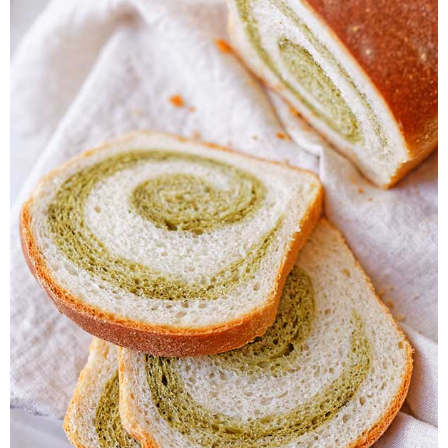
Pieczywo
Przetwory
Posiłki
Zdrowo i fit
Kuchnie świata
SKLEP
Polski