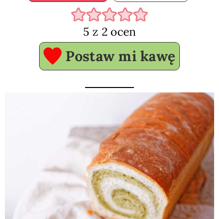
5
z
2
ocen
Postaw mi kawę