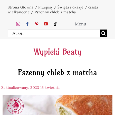
Przejdź
Strona Główna
/
Przepisy
/
Święta i okazje
/
ciasta
do
wielkanocne
/
Pszenny chleb z matcha
zawartości
Menu
Szukaj
Home
Wypieki Beaty
Ciasta
Pszenny chleb z matcha
Desery
Zaktualizowany: 2023 16 kwietnia
Święta
Napoje