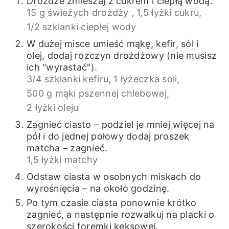
Drożdże zmieszaj z cukrem i ciepłą wodą.
15 g świeżych drożdży ,
1,5 łyżki cukru,
1/2 szklanki ciepłej wody
W dużej misce umieść mąkę, kefir, sól i
olej, dodaj rozczyn drożdżowy (nie musisz
ich "wyrastać").
3/4 szklanki kefiru,
1 łyżeczka soli,
500 g mąki pszennej chlebowej,
2 łyżki oleju
Zagnieć ciasto – podziel je mniej więcej na
pół i do jednej połowy dodaj proszek
matcha – zagnieć.
1,5 łyżki matchy
Odstaw ciasta w osobnych miskach do
wyrośnięcia – na około godzinę.
Po tym czasie ciasta ponownie krótko
zagnieć, a następnie rozwałkuj na placki o
szerokości foremki keksowej.