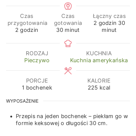
Czas
Czas
Łączny czas
godziny
min
przygotowania
gotowania
2
godzin
30
godziny
minuty
2
godzin
30
minut
minut
RODZAJ
KUCHNIA
Pieczywo
Kuchnia amerykańska
PORCJE
KALORIE
1
bochenek
225
kcal
WYPOSAŻENIE
Przepis na jeden bochenek – piekłam go w
formie keksowej o długości 30 cm.