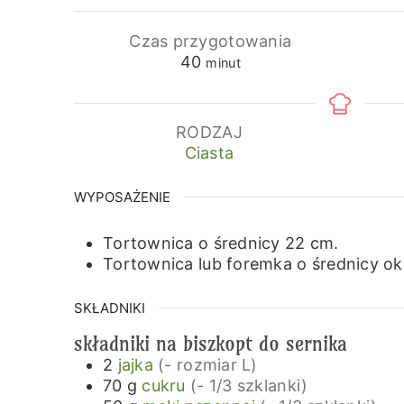
Czas przygotowania
minuty
40
minut
RODZAJ
Ciasta
WYPOSAŻENIE
Tortownica o średnicy 22 cm.
Tortownica lub foremka o średnicy ok
SKŁADNIKI
składniki na biszkopt do sernika
2
jajka
(- rozmiar L)
70
g
cukru
(- 1/3 szklanki)