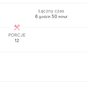
Łączny czas
godziny
minuty
6
50
godzin
minut
PORCJE
12