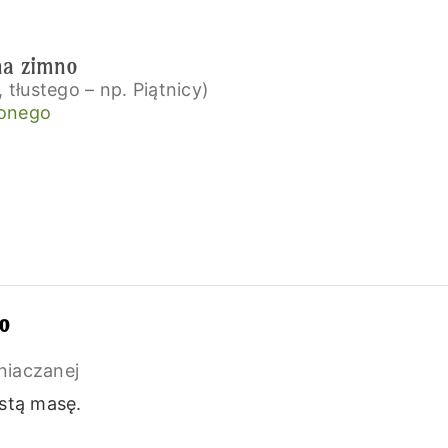
na zimno
 tłustego – np. Piątnicy)
onego
no
niaczanej
ęstą masę.