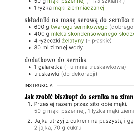
50
g
mąki pszennej
(- 1/3 szklanki)
1
łyżka
mąki ziemniaczanej
składniki na masę serową do sernika 
600
g
twarogu sernikowego
(dobrego,
400
g
mleka skondensowanego słodz
4
łyżeczki
żelatyny
(- płaskie)
80
ml
zimnej wody
dodatkowo do sernika
1
galaretka
(- u mnie truskawkowa)
truskawki
(do dekoracji)
INSTRUKCJA
Jak zrobić biszkopt do sernika na zim
Przesiej razem przez sito obie mąki.
50 g mąki pszennej,
1 łyżka mąki ziem
Jajka utrzyj z cukrem na puszystą i g
2 jajka,
70 g cukru