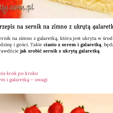
rzepis na sernik na zimno z ukrytą galaret
rnik na zimno z galaretką, która jest ukryta w śro
dzinę i gości. Takie
ciasto z serem i galaretką
, bę
sprawdźcie
jak zrobić sernik z ukrytą galaretką
.
pis krok po kroku
m i galaretką – uwagi