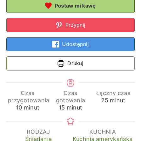
Postaw mi kawę
Przypnij
Udostępnij
Drukuj
Czas
Czas
Łączny czas
minuty
przygotowania
gotowania
25
minut
minuty
minuty
10
minut
15
minut
RODZAJ
KUCHNIA
Śniadanie
Kuchnia amerykańska