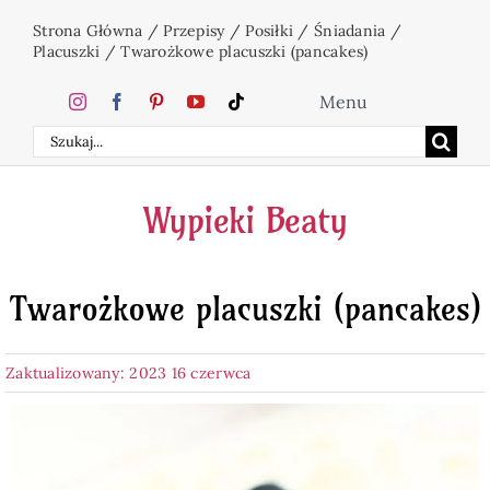
Przejdź
Strona Główna
/
Przepisy
/
Posiłki
/
Śniadania
/
do
Placuszki
/
Twarożkowe placuszki (pancakes)
zawartości
Menu
Szukaj
Home
Wypieki Beaty
Ciasta
Twarożkowe placuszki (pancakes)
Desery
Zaktualizowany: 2023 16 czerwca
Święta
Napoje