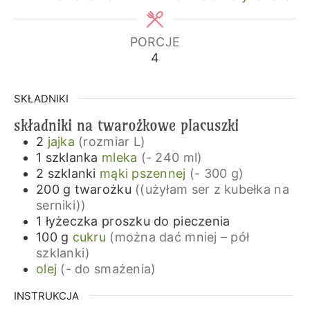
PORCJE
4
SKŁADNIKI
składniki na twarożkowe placuszki
2
jajka
(rozmiar L)
1
szklanka
mleka
(- 240 ml)
2
szklanki
mąki pszennej
(- 300 g)
200
g
twarożku
((użyłam ser z kubełka na
serniki))
1
łyżeczka
proszku do pieczenia
100
g
cukru
(można dać mniej – pół
szklanki)
olej
(- do smażenia)
INSTRUKCJA