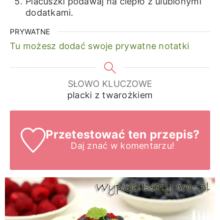
Placuszki podawaj na ciepło z ulubionymi
dodatkami.
PRYWATNE
Tu możesz dodać swoje prywatne notatki
SŁOWO KLUCZOWE
placki z twarożkiem
Przetestować ten przepis?
Daj znać
w komentarzu!