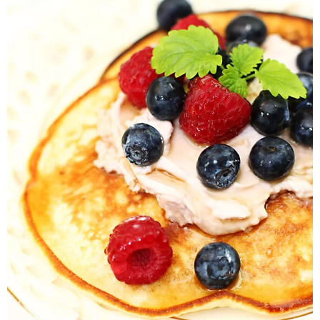
Pieczywo
Przetwory
Posiłki
Zdrowo i fit
Kuchnie świata
SKLEP
Polski