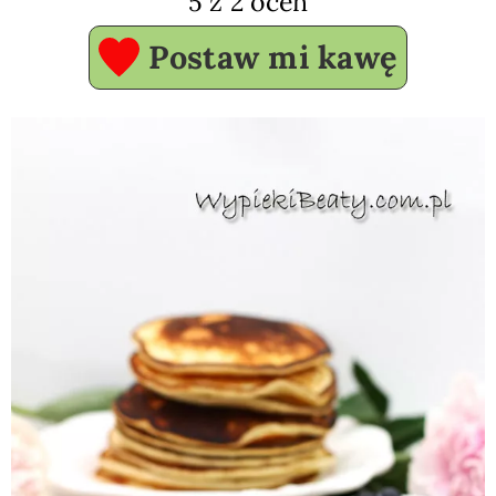
5
z
2
ocen
Postaw mi kawę