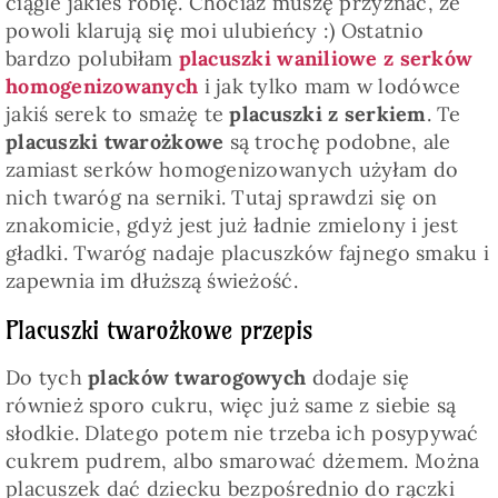
ciągle jakieś robię. Chociaż muszę przyznać, że
powoli klarują się moi ulubieńcy :) Ostatnio
bardzo polubiłam
placuszki waniliowe z serków
homogenizowanych
i jak tylko mam w lodówce
jakiś serek to smażę te
placuszki z serkiem
. Te
placuszki twarożkowe
są trochę podobne, ale
zamiast serków homogenizowanych użyłam do
nich twaróg na serniki. Tutaj sprawdzi się on
znakomicie, gdyż jest już ładnie zmielony i jest
gładki. Twaróg nadaje placuszków fajnego smaku i
zapewnia im dłuższą świeżość.
Placuszki twarożkowe przepis
Do tych
placków twarogowych
dodaje się
również sporo cukru, więc już same z siebie są
słodkie. Dlatego potem nie trzeba ich posypywać
cukrem pudrem, albo smarować dżemem. Można
placuszek dać dziecku bezpośrednio do rączki