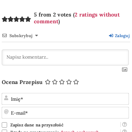
5 from 2 votes (
2 ratings without
comment
)
Subskrybuj
Zaloguj
Ocena Przepisu
I
E
m
Zapisz dane na przyszłość