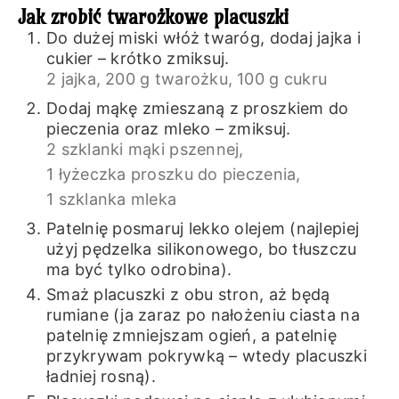
Jak zrobić twarożkowe placuszki
Do dużej miski włóż twaróg, dodaj jajka i
cukier – krótko zmiksuj.
2 jajka,
200 g twarożku,
100 g cukru
Dodaj mąkę zmieszaną z proszkiem do
pieczenia oraz mleko – zmiksuj.
2 szklanki mąki pszennej,
1 łyżeczka proszku do pieczenia,
1 szklanka mleka
Patelnię posmaruj lekko olejem (najlepiej
użyj pędzelka silikonowego, bo tłuszczu
ma być tylko odrobina).
Smaż placuszki z obu stron, aż będą
rumiane (ja zaraz po nałożeniu ciasta na
patelnię zmniejszam ogień, a patelnię
przykrywam pokrywką – wtedy placuszki
ładniej rosną).