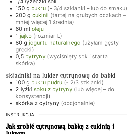
1/4
łyżeczki
soli
150
g
cukru
(- 3/4 szklanki – lub do smaku)
200
g
cukinii
(tartej na grubych oczkach –
mniej więcej 1 średnia)
60
ml
oleju
1
jajko
(rozmiar L)
80
g
jogurtu naturalnego
(użyłam gęsty
grecki)
0,5
cytryny
(wyciśnięty sok i starta
skórka)
składniki na lukier cytrynowy do babki
100
g
cukru pudru
(- 2/3 szklanki)
2
łyżki
soku z cytryny
(lub więcej – do
konsystencji)
skórka z cytryny
(opcjonalnie)
INSTRUKCJA
Jak zrobić cytrynową babkę z cukinią i
lukrem