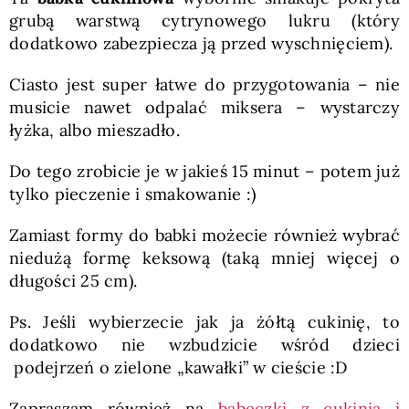
grubą warstwą cytrynowego lukru (który
dodatkowo zabezpiecza ją przed wyschnięciem).
Ciasto jest super łatwe do przygotowania – nie
musicie nawet odpalać miksera – wystarczy
łyżka, albo mieszadło.
Do tego zrobicie je w jakieś 15 minut – potem już
tylko pieczenie i smakowanie :)
Zamiast formy do babki możecie również wybrać
niedużą formę keksową (taką mniej więcej o
długości 25 cm).
Ps. Jeśli wybierzecie jak ja żółtą cukinię, to
dodatkowo nie wzbudzicie wśród dzieci
podejrzeń o zielone „kawałki” w cieście :D
Zapraszam również na
babeczki z cukinią i