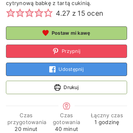
cytrynową babkę z tartą cukinią.
4.27
z
15
ocen
Postaw mi kawę
Przypnij
Udostępnij
Drukuj
Czas
Czas
Łączny czas
godzina
przygotowania
gotowania
1
godzinę
minuty
minuty
20
minut
40
minut