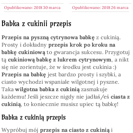
Opublikowano: 2018 30 marca
Opublikowano: 2018 26 marca
Babka z cukinii przepis
Przepis na pyszną cytrynowa babkę
z cukinią.
Prosty i dokładny
przepis krok po kroku na
babkę cukiniową
to gwarancja sukcesu. Przygotuj
tą
cukiniową babkę z lukrem cytrynowym
, a nikt
się nie zorientuje, że w środku jest cukinia :)
Przepis na babkę
jest bardzo prosty i szybki, a
ciasto wychodzi wspaniale wilgotnej i pyszne.
Taka
wilgotna babka z cukinią
zasmakuje
każdemu! Jeśli jeszcze nigdy nie jadłaś/eś
ciasta z
cukinią
, to koniecznie musisz upiec tą babkę!
Babka z cukinią przepis
Wypróbuj mój
przepis na ciasto z cukinią
i