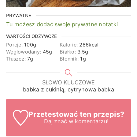
PRYWATNE
Tu możesz dodać swoje prywatne notatki
WARTOŚCI ODŻYWCZE
Porcje:
100
g
Kalorie:
286
kcal
Węglowodany:
45
g
Białko:
3.5
g
Tłuszcz:
7
g
Błonnik:
1
g
SŁOWO KLUCZOWE
babka z cukinią, cytrynowa babka
Przetestować ten przepis?
Daj znać
w komentarzu!