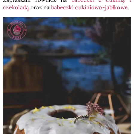
czekoladą
oraz na
babeczki cukiniowo-jabłkowe
.