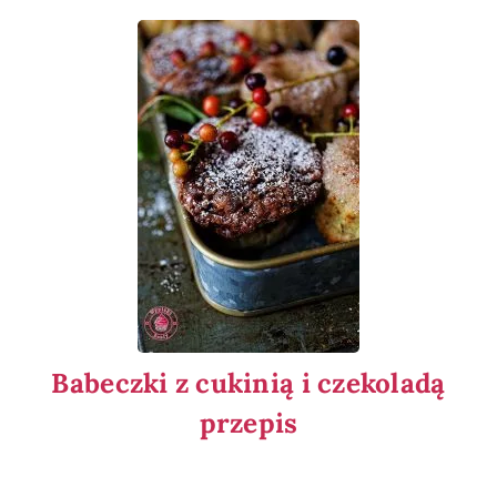
Babeczki z cukinią i czekoladą
przepis