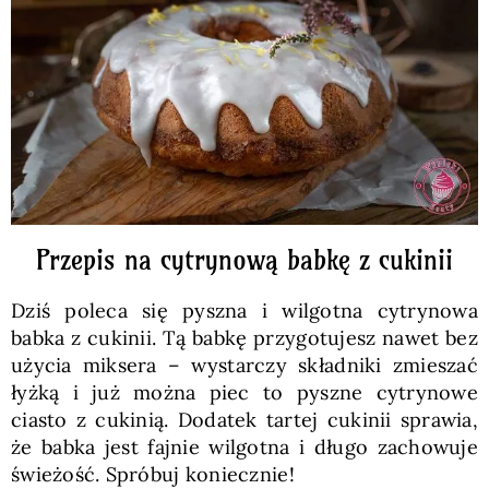
Pieczywo
Przetwory
Posiłki
Zdrowo i fit
Przepis na cytrynową babkę z cukinii
Dziś poleca się pyszna i wilgotna cytrynowa
Kuchnie świata
babka z cukinii. Tą babkę przygotujesz nawet bez
użycia miksera – wystarczy składniki zmieszać
łyżką i już można piec to pyszne cytrynowe
SKLEP
ciasto z cukinią. Dodatek tartej cukinii sprawia,
że babka jest fajnie wilgotna i długo zachowuje
Polski
świeżość. Spróbuj koniecznie!