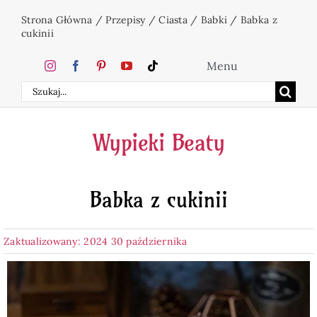
Przejdź
Strona Główna
/
Przepisy
/
Ciasta
/
Babki
/
Babka z
do
cukinii
zawartości
Menu
Szukaj
Home
Wypieki Beaty
Ciasta
Babka z cukinii
Desery
Zaktualizowany: 2024 30 października
Święta
Napoje