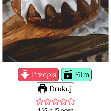
Przepis
Film
Drukuj
4.27
z
15
ocen