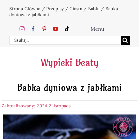
Przejdź
Strona Główna
/
Przepisy
/
Ciasta
/
Babki
/
Babka
do
dyniowa z jabłkami
zawartości
Menu
Szukaj
Home
Wypieki Beaty
Ciasta
Babka dyniowa z jabłkami
Desery
Zaktualizowany: 2024 2 listopada
Święta
Napoje