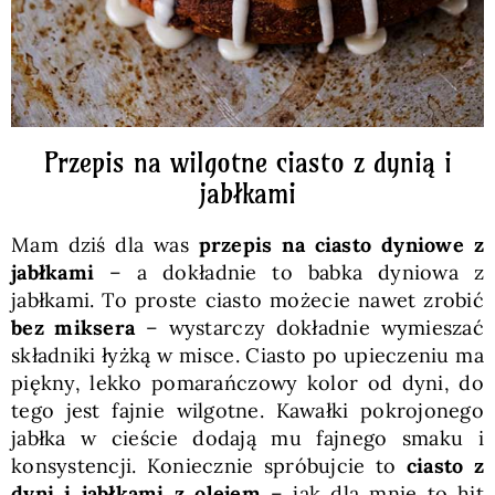
Przepis na wilgotne ciasto z dynią i
jabłkami
Mam dziś dla was
przepis na ciasto dyniowe z
jabłkami
– a dokładnie to babka dyniowa z
jabłkami. To proste ciasto możecie nawet zrobić
bez miksera
– wystarczy dokładnie wymieszać
składniki łyżką w misce. Ciasto po upieczeniu ma
piękny, lekko pomarańczowy kolor od dyni, do
tego jest fajnie wilgotne. Kawałki pokrojonego
jabłka w cieście dodają mu fajnego smaku i
konsystencji. Koniecznie spróbujcie to
ciasto z
dyni i jabłkami z olejem
– jak dla mnie to hit