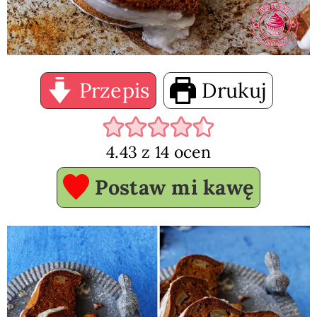
Przepis
Drukuj
4.43
z
14
ocen
Postaw mi kawę