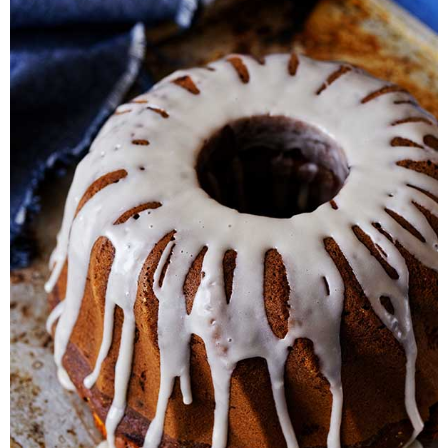
Pieczywo
Przetwory
Posiłki
Zdrowo i fit
Kuchnie świata
SKLEP
Polski