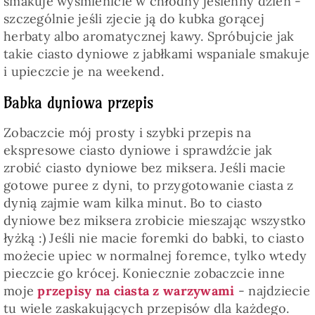
smakuje wyśmienicie w chłodny jesienny dzień -
szczególnie jeśli zjecie ją do kubka gorącej
herbaty albo aromatycznej kawy. Spróbujcie jak
takie ciasto dyniowe z jabłkami wspaniale smakuje
i upieczcie je na weekend.
Babka dyniowa przepis
Zobaczcie mój prosty i szybki przepis na
ekspresowe ciasto dyniowe i sprawdźcie jak
zrobić ciasto dyniowe bez miksera. Jeśli macie
gotowe puree z dyni, to przygotowanie ciasta z
dynią zajmie wam kilka minut. Bo to ciasto
dyniowe bez miksera zrobicie mieszając wszystko
łyżką :) Jeśli nie macie foremki do babki, to ciasto
możecie upiec w normalnej foremce, tylko wtedy
pieczcie go krócej. Koniecznie zobaczcie inne
moje
przepisy na ciasta z warzywami
- najdziecie
tu wiele zaskakujących przepisów dla każdego.