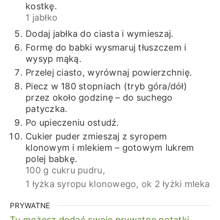
kostkę.
1 jabłko
Dodaj jabłka do ciasta i wymieszaj.
Formę do babki wysmaruj tłuszczem i
wysyp mąką.
Przelej ciasto, wyrównaj powierzchnię.
Piecz w 180 stopniach (tryb góra/dół)
przez około godzinę – do suchego
patyczka.
Po upieczeniu ostudź.
Cukier puder zmieszaj z syropem
klonowym i mlekiem – gotowym lukrem
polej babkę.
100 g cukru pudru,
1 łyżka syropu klonowego,
ok 2 łyżki mleka
PRYWATNE
Tu możesz dodać swoje prywatne notatki