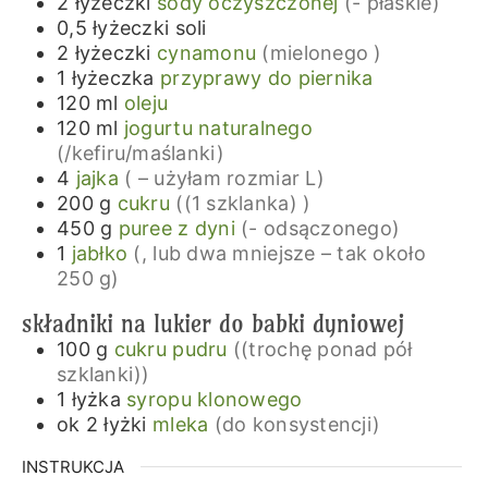
2
łyżeczki
sody oczyszczonej
(- płaskie)
0,5
łyżeczki
soli
2
łyżeczki
cynamonu
(mielonego )
1
łyżeczka
przyprawy do piernika
120
ml
oleju
120
ml
jogurtu naturalnego
(/kefiru/maślanki)
4
jajka
( – użyłam rozmiar L)
200
g
cukru
((1 szklanka) )
450
g
puree z dyni
(- odsączonego)
1
jabłko
(, lub dwa mniejsze – tak około
250 g)
składniki na lukier do babki dyniowej
100
g
cukru pudru
((trochę ponad pół
szklanki))
1
łyżka
syropu klonowego
ok 2
łyżki
mleka
(do konsystencji)
INSTRUKCJA