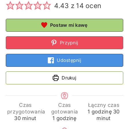
4.43
z
14
ocen
Postaw mi kawę
Przypnij
Udostępnij
Drukuj
Czas
Czas
Łączny czas
godzina
min
przygotowania
gotowania
1
godzinę
30
minuty
godzina
30
minut
1
godzinę
minut