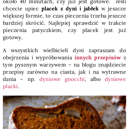
około 40 minutach, czy już jest gotowe. Jeśli
chcecie upiec
placek z dyni i jabłek
w jeszcze
większej formie, to czas pieczenia trzeba jeszcze
bardziej skrócić. Najlepiej sprawdzić w trakcie
pieczenia patyczkiem, czy placek jest już
gotowy.
A wszystkich wielbicieli dyni zapraszam do
obejrzenia i wypróbowania
innych przepisów
z
tym pysznym warzywem – na blogu znajdziecie
przepisy zarówno na ciasta, jak i na wytrawne
dania – np.
dyniowe gnocchi
, albo
dyniowe
placki
.