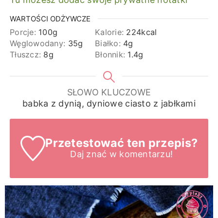
WARTOŚCI ODŻYWCZE
Porcje:
100
g
Kalorie:
224
kcal
Węglowodany:
35
g
Białko:
4
g
Tłuszcz:
8
g
Błonnik:
1.4
g
SŁOWO KLUCZOWE
babka z dynią, dyniowe ciasto z jabłkami
Przetestować ten przepis?
Daj znać
w komentarzu!