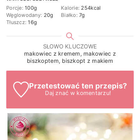
Porcje:
100
g
Kalorie:
254
kcal
Węglowodany:
20
g
Białko:
7
g
Tłuszcz:
16
g
SŁOWO KLUCZOWE
makowiec z kremem, makowiec z
biszkoptem, biszkopt z makiem
Przetestować ten przepis?
Daj znać
w komentarzu!