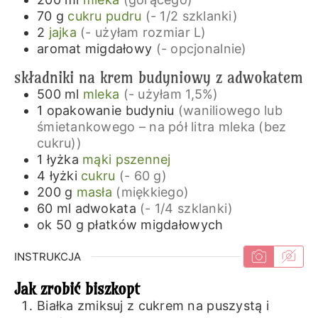
70
g
cukru pudru
(- 1/2 szklanki)
2
jajka
(- użyłam rozmiar L)
aromat migdałowy
(- opcjonalnie)
składniki na krem budyniowy z adwokatem
500
ml
mleka
(- użyłam 1,5%)
1
opakowanie
budyniu
(waniliowego lub
śmietankowego – na pół litra mleka (bez
cukru))
1
łyżka
mąki pszennej
4
łyżki
cukru
(- 60 g)
200
g
masła
(miękkiego)
60
ml
adwokata
(- 1/4 szklanki)
ok 50
g
płatków migdałowych
INSTRUKCJA
Jak zrobić biszkopt
Białka zmiksuj z cukrem na puszystą i