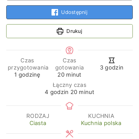
Udostępnij
Drukuj
Czas
Czas
godziny
przygotowania
gotowania
3
godzin
godzina
minuty
1
godzinę
20
minut
Łączny czas
godziny
minuty
4
godzin
20
minut
RODZAJ
KUCHNIA
Ciasta
Kuchnia polska