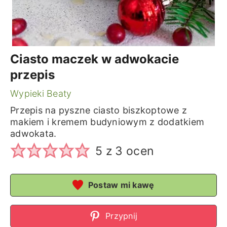
Ciasto maczek w adwokacie
przepis
Wypieki Beaty
Przepis na pyszne ciasto biszkoptowe z
makiem i kremem budyniowym z dodatkiem
adwokata.
5
z
3
ocen
Postaw mi kawę
Przypnij