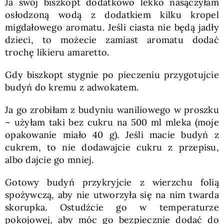
Ja swój biszkopt dodatkowo lekko nasączyłam
osłodzoną wodą z dodatkiem kilku kropel
migdałowego aromatu. Jeśli ciasta nie będą jadły
dzieci, to możecie zamiast aromatu dodać
trochę likieru amaretto.
Gdy biszkopt stygnie po pieczeniu przygotujcie
budyń do kremu z adwokatem.
Ja go zrobiłam z budyniu waniliowego w proszku
– użyłam taki bez cukru na 500 ml mleka (moje
opakowanie miało 40 g). Jeśli macie budyń z
cukrem, to nie dodawajcie cukru z przepisu,
albo dajcie go mniej.
Gotowy budyń przykryjcie z wierzchu folią
spożywczą, aby nie utworzyła się na nim twarda
skorupka. Ostudźcie go w temperaturze
pokojowej, aby móc go bezpiecznie dodać do