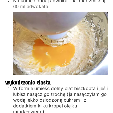
Na koniec dodaj adwokat i krótko zmiksuj.
60 ml adwokata
wykończenie ciasta
W formie umieść dolny blat biszkopta i jeśli
lubisz nasącz go trochę (ja nasączyłam go
wodą lekko osłodzoną cukrem i z
dodatkiem kilku kropel olejku
migdałowego).