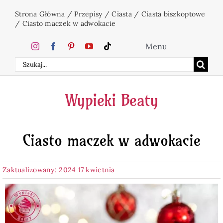
Przejdź
Strona Główna
/
Przepisy
/
Ciasta
/
Ciasta biszkoptowe
do
/
Ciasto maczek w adwokacie
zawartości
Menu
Szukaj
Home
Wypieki Beaty
Ciasta
Ciasto maczek w adwokacie
Desery
Zaktualizowany: 2024 17 kwietnia
Święta
Napoje