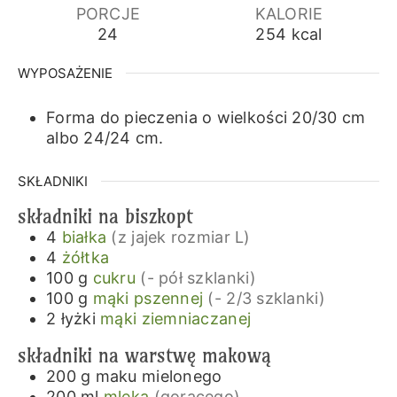
PORCJE
KALORIE
24
254
kcal
WYPOSAŻENIE
Forma do pieczenia o wielkości 20/30 cm
albo 24/24 cm.
SKŁADNIKI
składniki na biszkopt
4
białka
(z jajek rozmiar L)
4
żółtka
100
g
cukru
(- pół szklanki)
100
g
mąki pszennej
(- 2/3 szklanki)
2
łyżki
mąki ziemniaczanej
składniki na warstwę makową
200
g
maku mielonego
200
ml
mleka
(gorącego)