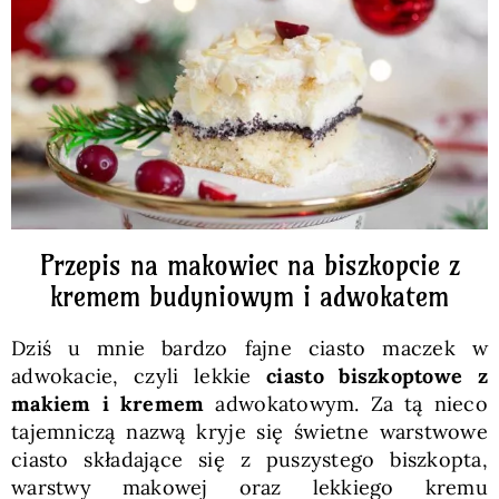
Pieczywo
Przetwory
Posiłki
Zdrowo i fit
Przepis na makowiec na biszkopcie z
kremem budyniowym i adwokatem
Kuchnie świata
Dziś u mnie bardzo fajne ciasto maczek w
adwokacie, czyli lekkie
ciasto biszkoptowe z
SKLEP
makiem i kremem
adwokatowym. Za tą nieco
tajemniczą nazwą kryje się świetne warstwowe
ciasto składające się z puszystego biszkopta,
Polski
warstwy makowej oraz lekkiego kremu