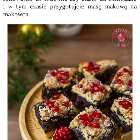
i w tym czasie przygotujcie masę makową na
makowca.