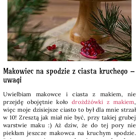
Makowiec na spodzie z ciasta kruchego –
uwagi
Uwielbiam makowce i ciasta z makiem, nie
przejdę obojętnie koło
drożdżówki z makiem
,
więc moje dzisiejsze ciasto to był dla mnie strzał
w 10! Zresztą jak miał nie być, przy takiej grubej
warstwie maku :) Aż dziw, że do tej pory nie
piekłam jeszcze makowca na kruchym spodzie.