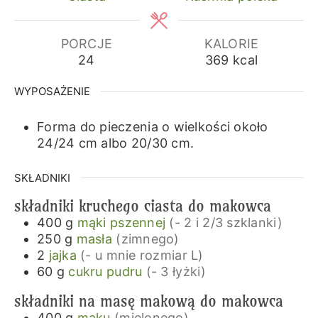
PORCJE
KALORIE
24
369
kcal
WYPOSAŻENIE
Forma do pieczenia o wielkości około
24/24 cm albo 20/30 cm.
SKŁADNIKI
składniki kruchego ciasta do makowca
400
g
mąki pszennej
(- 2 i 2/3 szklanki)
250
g
masła
(zimnego)
2
jajka
(- u mnie rozmiar L)
60
g
cukru pudru
(- 3 łyżki)
składniki na masę makową do makowca
400
g
maku
(mielonego)