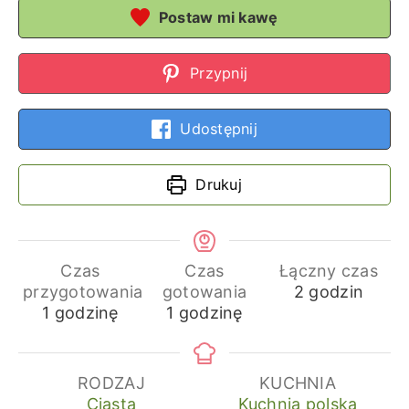
Postaw mi kawę
Przypnij
Udostępnij
Drukuj
Czas
Czas
Łączny czas
godziny
przygotowania
gotowania
2
godzin
godzina
godzina
1
godzinę
1
godzinę
RODZAJ
KUCHNIA
Ciasta
Kuchnia polska