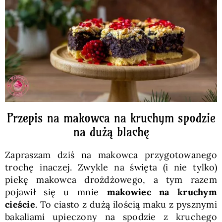
Pieczywo
Przetwory
Posiłki
Zdrowo i fit
Przepis na makowca na kruchym spodzie
na dużą blachę
Kuchnie świata
Zapraszam dziś na makowca przygotowanego
trochę inaczej. Zwykle na święta (i nie tylko)
SKLEP
piekę makowca drożdżowego, a tym razem
pojawił się u mnie
makowiec na kruchym
cieście
. To ciasto z dużą ilością maku z pysznymi
Polski
bakaliami upieczony na spodzie z kruchego