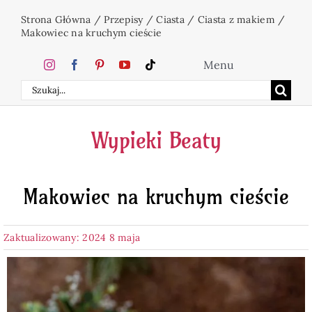
Przejdź
Strona Główna
/
Przepisy
/
Ciasta
/
Ciasta z makiem
/
do
Makowiec na kruchym cieście
zawartości
Menu
Szukaj
Home
Wypieki Beaty
Ciasta
Makowiec na kruchym cieście
Desery
Zaktualizowany: 2024 8 maja
Święta
Napoje