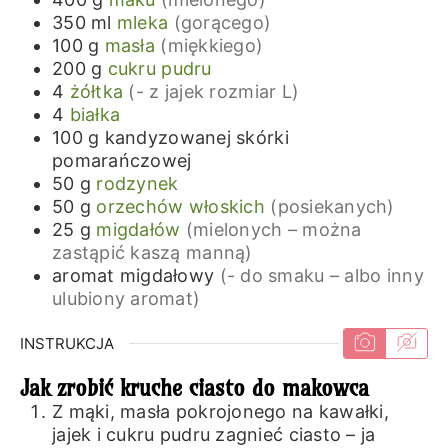
350
ml
mleka
(gorącego)
100
g
masła
(miękkiego)
200
g
cukru pudru
4
żółtka
(- z jajek rozmiar L)
4
białka
100
g
kandyzowanej skórki
pomarańczowej
50
g
rodzynek
50
g
orzechów włoskich
(posiekanych)
25
g
migdałów
(mielonych – można
zastąpić kaszą manną)
aromat migdałowy
(- do smaku – albo inny
ulubiony aromat)
INSTRUKCJA
Jak zrobić kruche ciasto do makowca
Z mąki, masła pokrojonego na kawałki,
jajek i cukru pudru zagnieć ciasto – ja