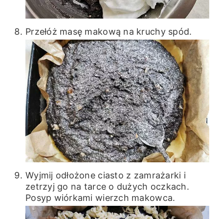
Przełóż masę makową na kruchy spód.
Wyjmij odłożone ciasto z zamrażarki i
zetrzyj go na tarce o dużych oczkach.
Posyp wiórkami wierzch makowca.