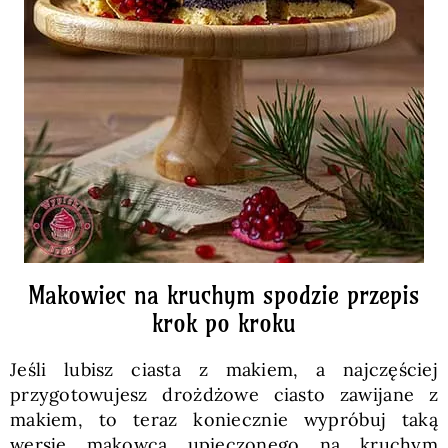
Makowiec na kruchym spodzie przepis
krok po kroku
Jeśli lubisz ciasta z makiem, a najczęściej
przygotowujesz drożdżowe ciasto zawijane z
makiem, to teraz koniecznie wypróbuj taką
wersję makowca upieczonego na kruchym