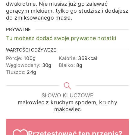
dwukrotnie. Nie musisz już go zalewać
gorącym mlekiem, tylko go studzisz i dodajesz
do zmiksowanego masła.
PRYWATNE
Tu możesz dodać swoje prywatne notatki
WARTOŚCI ODŻYWCZE
Porcje:
100
g
Kalorie:
369
kcal
Węglowodany:
30
g
Białko:
8
g
Tłuszcz:
24
g
SŁOWO KLUCZOWE
makowiec z kruchym spodem, kruchy
makowiec
Przetestować ten przepis?