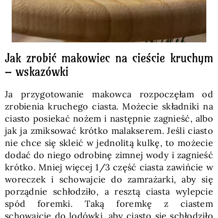
Jak zrobić makowiec na cieście kruchym
– wskazówki
Ja przygotowanie makowca rozpoczęłam od
zrobienia kruchego ciasta. Możecie składniki na
ciasto posiekać nożem i następnie zagnieść, albo
jak ja zmiksować krótko malakserem. Jeśli ciasto
nie chce się skleić w jednolitą kulkę, to możecie
dodać do niego odrobinę zimnej wody i zagnieść
krótko. Mniej więcej 1/3 część ciasta zawińcie w
woreczek i schowajcie do zamrażarki, aby się
porządnie schłodziło, a resztą ciasta wylepcie
spód foremki. Taką foremkę z ciastem
schowajcie do lodówki, aby ciasto się schłodziło