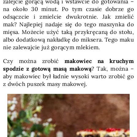
zalejcie gorącą wodą i wstawcie do gotowania –
na około 30 minut. Po tym czasie dobrze go
odsączcie i zmielcie dwukrotnie. Jak zmielić
mak? Najlepiej nadaje się do tego maszynka do
mięsa. Możecie użyć taką przykręcaną do stołu,
albo dodatkową nakładkę do miksera. Tego maku
nie zalewajcie już gorącym mlekiem.
Czy można zrobić
makowiec na kruchym
spodzie z gotową masą makową
? Tak, można –
aby makowiec był ładnie wysoki warto zrobić go
z dwóch puszek masy makowej.