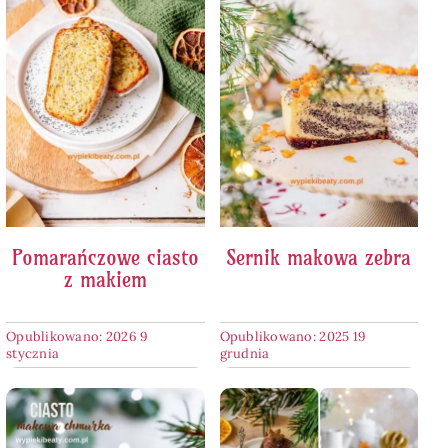
Pomarańczowe ciasto
Sernik makowa zebra
z makiem
Opublikowano: 2026 9
Opublikowano: 2025 19
stycznia
grudnia