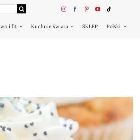
wo i fit
Kuchnie świata
SKLEP
Polski