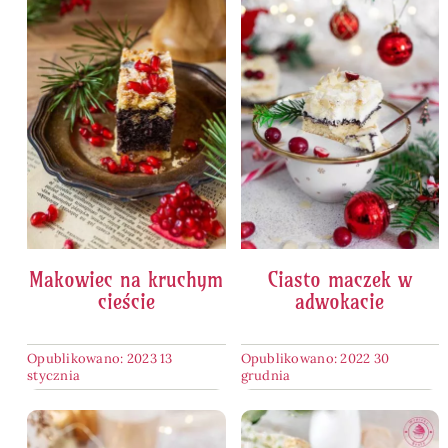
Makowiec na kruchym
Ciasto maczek w
cieście
adwokacie
Opublikowano: 2023 13
Opublikowano: 2022 30
stycznia
grudnia