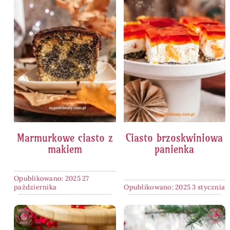
Marmurkowe ciasto z
Ciasto brzoskwiniowa
makiem
panienka
Opublikowano: 2025 27
października
Opublikowano: 2025 3 stycznia