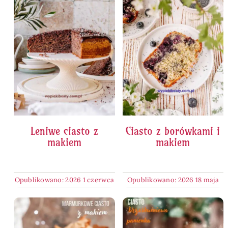
Leniwe ciasto z
Ciasto z borówkami i
makiem
makiem
Opublikowano: 2026 1 czerwca
Opublikowano: 2026 18 maja