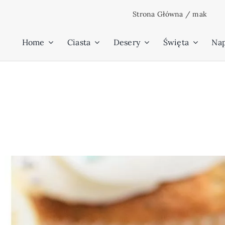
Przejdź
Strona Główna
/
mak
do
zawartości
Home
Ciasta
Desery
Święta
Na