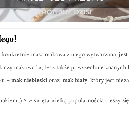
dego!
a konkretnie masa makowa z niego wytwarzana, jest 
nek czy makowców, lecz także powszechnie znanych l
aku –
mak niebieski
oraz
mak biały
, który jest nie
makiem :) A w święta wielką popularnością cieszy si