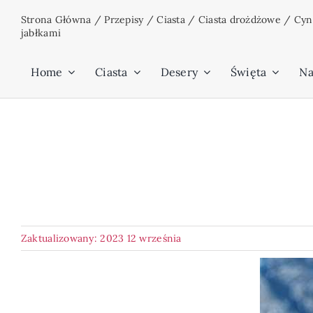
Przejdź
Strona Główna
/
Przepisy
/
Ciasta
/
Ciasta drożdżowe
/
Cyn
do
jabłkami
zawartości
Home
Ciasta
Desery
Święta
Na
Zaktualizowany: 2023 12 września