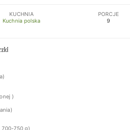
KUCHNIA
PORCJE
Kuchnia polska
9
czki
a)
onej )
ania)
o 700-750 g)