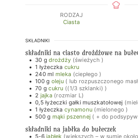
RODZAJ
Ciasta
SKŁADNIKI
składniki na ciasto drożdżowe na bułe
30
g
drożdży
(świeżych )
1
łyżeczka
cukru
240
ml
mleka
(ciepłego )
100
g
oleju
( lub rozpuszczonego masł
70
g
cukru
((1/3 szklanki) )
2
jajka
(rozmiar L)
0,5
łyżeczki
gałki muszkatołowej
(miel
1
łyżeczka
cynamonu
(mielonego )
500
g
mąki pszennej
( + do podsypyw
składniki na jabłka do bułeczek
5-6
jabłek
(większych – w sumie okoł