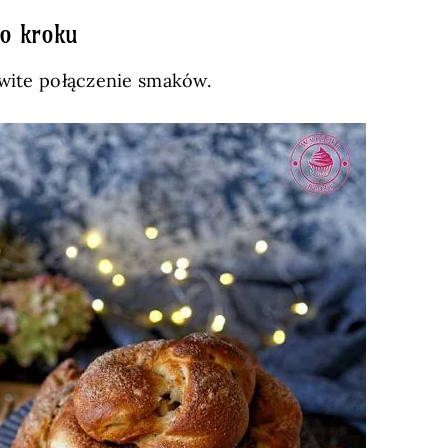
po kroku
kowite połączenie smaków.