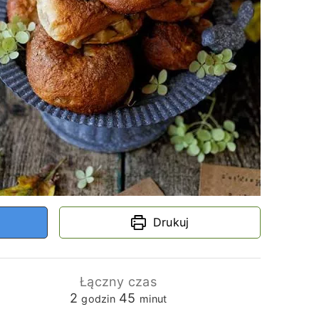
Drukuj
Łączny czas
godziny
minuty
2
45
godzin
minut