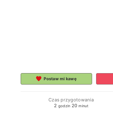
Postaw mi kawę
Czas przygotowania
godziny
minuty
2
20
godzin
minut