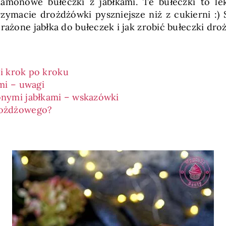
monowe bułeczki z jabłkami. Te bułeczki to lek
ymacie drożdżówki pyszniejsze niż z cukierni :)
prażone jabłka do bułeczek i jak zrobić bułeczki dr
i krok po kroku
mi – uwagi
onymi jabłkami – wskazówki
rożdżowego?