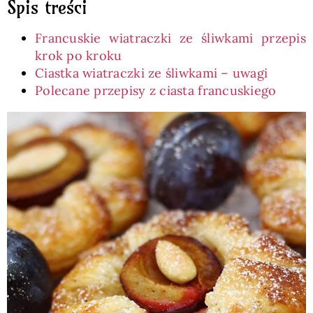
Spis treści
Francuskie wiatraczki ze śliwkami przepis
krok po kroku
Ciastka wiatraczki ze śliwkami – uwagi
Polecane przepisy z ciasta francuskiego