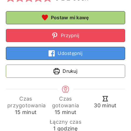
Postaw mi kawę
Przypnij
Udostępnij
Drukuj
Czas
Czas
minuty
przygotowania
gotowania
30
minut
minuty
minuty
15
minut
15
minut
Łączny czas
godzina
1
godzinę