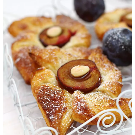
Pieczywo
Przetwory
Posiłki
Zdrowo i fit
Kuchnie świata
SKLEP
Polski