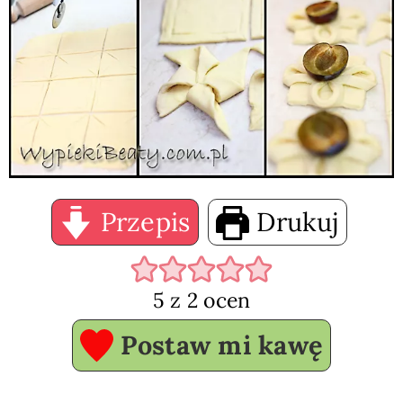
Przepis
Drukuj
5
z
2
ocen
Postaw mi kawę