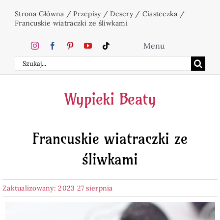
Przejdź
Strona Główna
/
Przepisy
/
Desery
/
Ciasteczka
/
do
Francuskie wiatraczki ze śliwkami
zawartości
Menu
Szukaj
Home
Wypieki Beaty
Ciasta
Francuskie wiatraczki ze
Desery
śliwkami
Święta
Zaktualizowany: 2023 27 sierpnia
Napoje