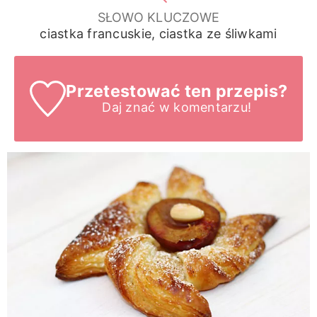
SŁOWO KLUCZOWE
ciastka francuskie, ciastka ze śliwkami
Przetestować ten przepis?
Daj znać
w komentarzu!