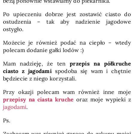
bezą ponownie wstawiamy do piekarnika.
Po upieczeniu dobrze jest zostawić ciasto do
ostudzenia – tak aby nadzienie jagodowe
ostygło.
Możecie je również podać na ciepło – wtedy
polecam dodanie gałki lodów :)
Mam nadzieję, że ten
przepis na półkruche
ciasto z jagodami
spodoba się wam i chętnie
będziecie z niego korzystali.
Przy okazji polecam wam również inne moje
przepisy na ciasta kruche
oraz moje wypieki z
jagodami
.
Ps.
Zachęcam was również gorąco do zakupu mojej