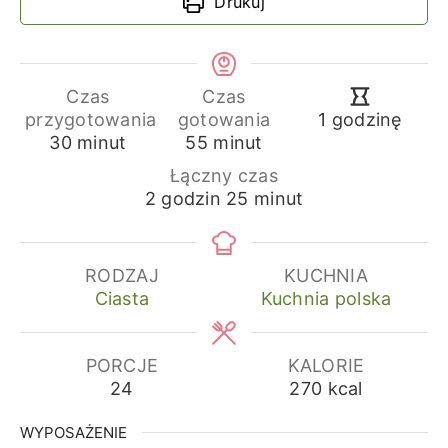
Drukuj
Czas
Czas
godzina
przygotowania
gotowania
1
godzinę
minuty
minuty
30
minut
55
minut
Łączny czas
godziny
minuty
2
godzin
25
minut
RODZAJ
KUCHNIA
Ciasta
Kuchnia polska
PORCJE
KALORIE
24
270
kcal
WYPOSAŻENIE