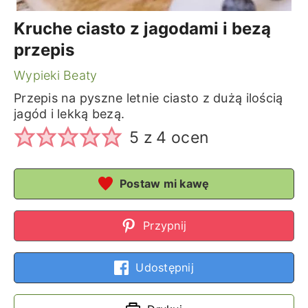
Kruche ciasto z jagodami i bezą
przepis
Wypieki Beaty
Przepis na pyszne letnie ciasto z dużą ilością
jagód i lekką bezą.
5
z
4
ocen
Postaw mi kawę
Przypnij
Udostępnij