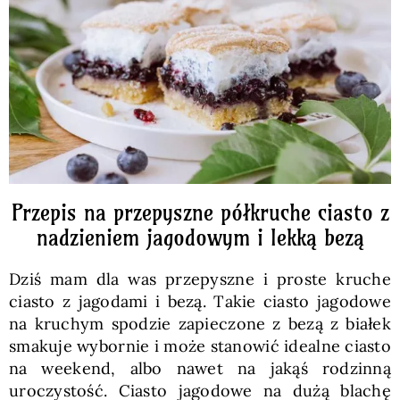
Pieczywo
Przetwory
Posiłki
Zdrowo i fit
Przepis na przepyszne półkruche ciasto z
nadzieniem jagodowym i lekką bezą
Kuchnie świata
Dziś mam dla was przepyszne i proste kruche
ciasto z jagodami i bezą. Takie ciasto jagodowe
SKLEP
na kruchym spodzie zapieczone z bezą z białek
smakuje wybornie i może stanowić idealne ciasto
na weekend, albo nawet na jakąś rodzinną
Polski
uroczystość. Ciasto jagodowe na dużą blachę