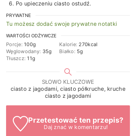
Po upieczeniu ciasto ostudź.
PRYWATNE
Tu możesz dodać swoje prywatne notatki
WARTOŚCI ODŻYWCZE
Porcje:
100
g
Kalorie:
270
kcal
Węglowodany:
35
g
Białko:
5
g
Tłuszcz:
11
g
SŁOWO KLUCZOWE
ciasto z jagodami, ciasto półkruche, kruche
ciasto z jagodami
Przetestować ten przepis?
Daj znać
w komentarzu!