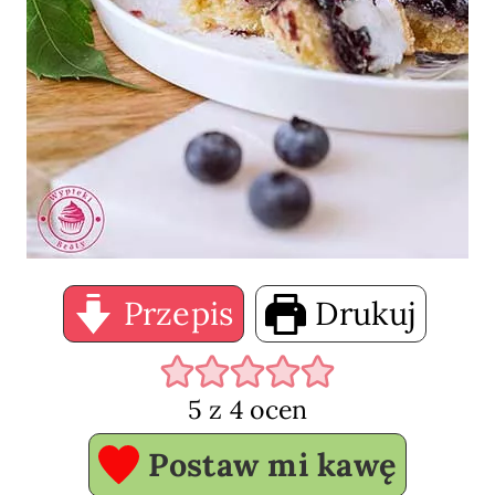
Przepis
Drukuj
5
z
4
ocen
Postaw mi kawę