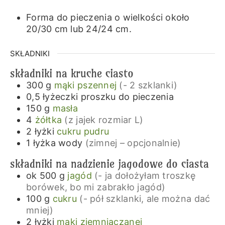
Forma do pieczenia o wielkości około
20/30 cm lub 24/24 cm.
SKŁADNIKI
składniki na kruche ciasto
300
g
mąki pszennej
(- 2 szklanki)
0,5
łyżeczki
proszku do pieczenia
150
g
masła
4
żółtka
(z jajek rozmiar L)
2
łyżki
cukru pudru
1
łyżka
wody
(zimnej – opcjonalnie)
składniki na nadzienie jagodowe do ciasta
ok 500
g
jagód
(- ja dołożyłam troszkę
borówek, bo mi zabrakło jagód)
100
g
cukru
(- pół szklanki, ale można dać
mniej)
2
łyżki
mąki ziemniaczanej