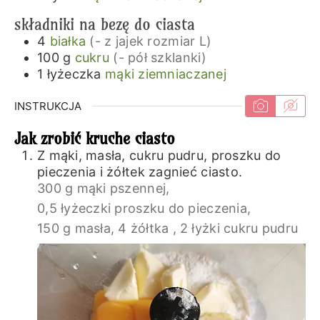
składniki na bezę do ciasta
4
białka
(- z jajek rozmiar L)
100
g
cukru
(- pół szklanki)
1
łyżeczka
mąki ziemniaczanej
INSTRUKCJA
Jak zrobić kruche ciasto
Z mąki, masła, cukru pudru, proszku do
pieczenia i żółtek zagnieć ciasto.
300 g mąki pszennej,
0,5 łyżeczki proszku do pieczenia,
150 g masła,
4 żółtka ,
2 łyżki cukru pudru