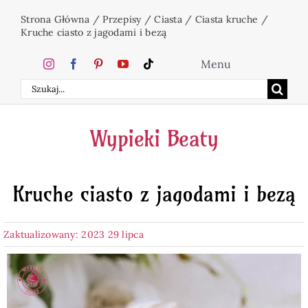
Przejdź
Strona Główna
/
Przepisy
/
Ciasta
/
Ciasta kruche
/
do
Kruche ciasto z jagodami i bezą
zawartości
Menu
Szukaj
Home
Wypieki Beaty
Ciasta
Kruche ciasto z jagodami i bezą
Desery
Zaktualizowany: 2023 29 lipca
Święta
Napoje