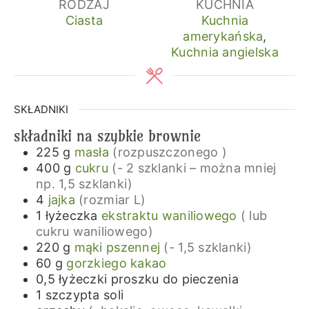
RODZAJ
KUCHNIA
Ciasta
Kuchnia
amerykańska
,
Kuchnia angielska
SKŁADNIKI
składniki na szybkie brownie
225
g
masła
(rozpuszczonego )
400
g
cukru
(- 2 szklanki – można mniej
np. 1,5 szklanki)
4
jajka
(rozmiar L)
1
łyżeczka
ekstraktu waniliowego
( lub
cukru waniliowego)
220
g
mąki pszennej
(- 1,5 szklanki)
60
g
gorzkiego kakao
0,5
łyżeczki
proszku do pieczenia
1
szczypta
soli