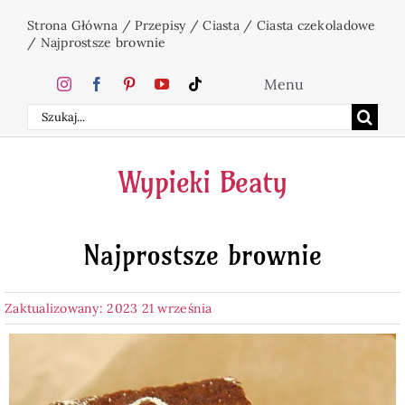
Przejdź
Strona Główna
/
Przepisy
/
Ciasta
/
Ciasta czekoladowe
do
/
Najprostsze brownie
zawartości
Menu
Szukaj
Home
Wypieki Beaty
Ciasta
Najprostsze brownie
Desery
Zaktualizowany: 2023 21 września
Święta
Napoje