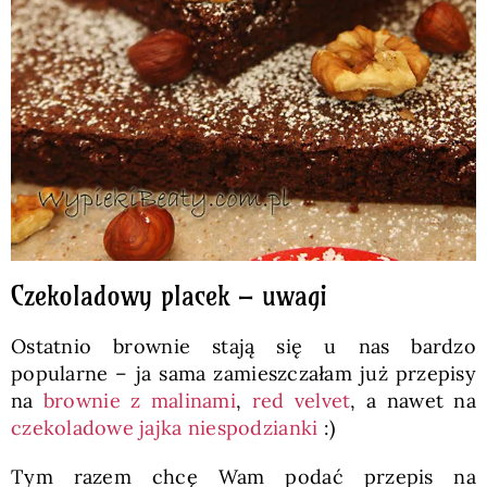
Czekoladowy placek – uwagi
Ostatnio brownie stają się u nas bardzo
popularne – ja sama zamieszczałam już przepisy
na
brownie z malinami
,
red velvet
, a nawet na
czekoladowe jajka niespodzianki
:)
Tym razem chcę Wam podać przepis na