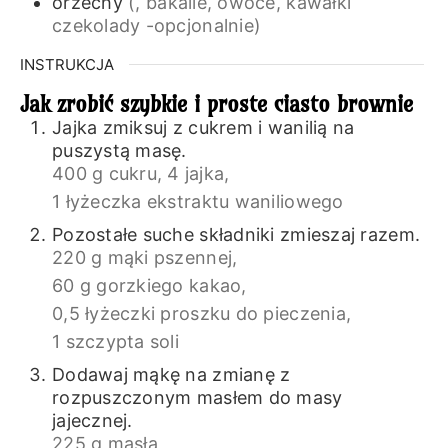
orzechy
(, bakalie, owoce, kawałki
czekolady -opcjonalnie)
INSTRUKCJA
Jak zrobić szybkie i proste ciasto brownie
Jajka zmiksuj z cukrem i wanilią na
puszystą masę.
400 g cukru,
4 jajka,
1 łyżeczka ekstraktu waniliowego
Pozostałe suche składniki zmieszaj razem.
220 g mąki pszennej,
60 g gorzkiego kakao,
0,5 łyżeczki proszku do pieczenia,
1 szczypta soli
Dodawaj mąkę na zmianę z
rozpuszczonym masłem do masy
jajecznej.
225 g masła