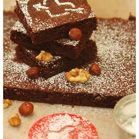
Pieczywo
Przetwory
Posiłki
Zdrowo i fit
Kuchnie świata
SKLEP
Polski