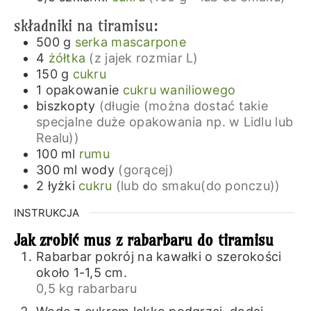
składniki na tiramisu:
500
g
serka mascarpone
4
żółtka
(z jajek rozmiar L)
150
g
cukru
1
opakowanie
cukru waniliowego
biszkopty
(długie (można dostać takie
specjalne duże opakowania np. w Lidlu lub
Realu))
100
ml
rumu
300
ml
wody
(gorącej)
2
łyżki
cukru
(lub do smaku(do ponczu))
INSTRUKCJA
Jak zrobić mus z rabarbaru do tiramisu
Rabarbar pokrój na kawałki o szerokości
około 1-1,5 cm.
0,5 kg rabarbaru