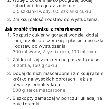
Wodę z cukrem lekko podgrzej, dodaj
rabarbar i duś go aż zmięknie.
0,5 szklanki wody,
0,5 szklanki cukru
Zmiksuj całość i odstaw do wystudzenia.
Jak zrobić tiramisu z rabarbarem
Rozpuść cukier w gorącej wodzie, dodaj
rum, przelej do szerokiej i płaskiej miseczki
i odstaw do wystudzenia.
300 ml wody,
2 łyżki cukru,
100 ml rumu
Żółtka utrzyj z cukrem na puszystą masę.
4 żółtka,
150 g cukru
Dodaj do nich mascarpone i zmiksuj razem
krótko na wysokich obrotach – aż się
utworzy jednolity krem.
500 g serka mascarpone
Biszkopty zamaczaj w ponczu i układaj na
dnie foremki.