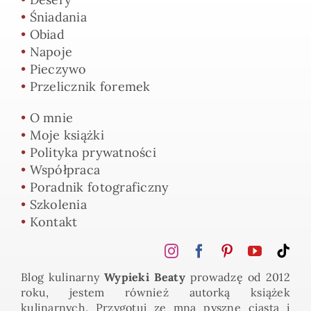
•
Śniadania
•
Obiad
•
Napoje
•
Pieczywo
•
Przelicznik foremek
•
O mnie
•
Moje książki
•
Polityka prywatności
•
Współpraca
•
Poradnik fotograficzny
•
Szkolenia
•
Kontakt
Blog kulinarny
Wypieki Beaty
prowadzę od 2012
roku, jestem również autorką książek
kulinarnych. Przygotuj ze mną pyszne ciasta i