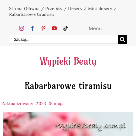
Przejdź
Strona Główna
/
Przepisy
/
Desery
/
Mini desery
/
do
Rabarbarowe tiramisu
zawartości
Menu
Szukaj
Home
Wypieki Beaty
Ciasta
Rabarbarowe tiramisu
Desery
Zaktualizowany: 2023 25 maja
Święta
Napoje