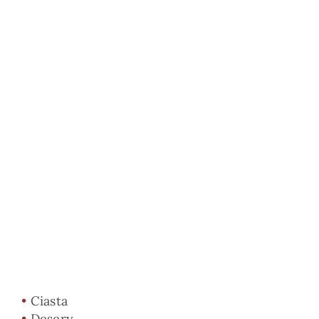
•
Ciasta
•
Desery