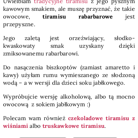
Uwielbiam
tradycyjne tiramisu
z jego pysznym
kawowym smakiem, ale muszę przyznać, że takie
owocowe,
tiramisu rabarbarowe
jest
przepyszne.
Jego zaletą jest orzeźwiający, słodko-
kwaskowaty smak uzyskany dzięki
zmiksowanemu rabarbarowi.
Do nasączenia biszkoptów (zamiast amaretto i
kawy) użyłam rumu wymieszanego ze słodzoną
wodą – a w wersji dla dzieci soku jabłkowego.
Wypróbujcie wersję alkoholową, albo tą mocno
owocową z sokiem jabłkowym :)
Polecam wam również
czekoladowe tiramisu z
wiśniami
albo
truskawkowe tiramisu
.