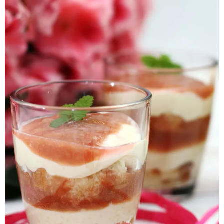
Pieczywo
Przetwory
Posiłki
Zdrowo i fit
Kuchnie świata
SKLEP
Polski