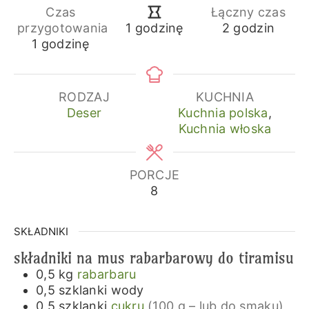
Czas
Łączny czas
godziny
godzina
przygotowania
2
godzin
1
godzinę
godzina
1
godzinę
RODZAJ
KUCHNIA
Deser
Kuchnia polska
,
Kuchnia włoska
PORCJE
8
SKŁADNIKI
składniki na mus rabarbarowy do tiramisu
0,5
kg
rabarbaru
0,5
szklanki
wody
0,5
szklanki
cukru
(100 g – lub do smaku)