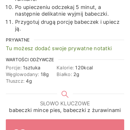
Po upieczeniu odczekaj 5 minut, a
następnie delikatnie wyjmij babeczki.
Przygotuj drugą porcję babeczek i upiecz
ją.
PRYWATNE
Tu możesz dodać swoje prywatne notatki
WARTOŚCI ODŻYWCZE
Porcje:
1
sztuka
Kalorie:
120
kcal
Węglowodany:
18
g
Białko:
2
g
Tłuszcz:
4
g
SŁOWO KLUCZOWE
babeczki mince pies, babeczki z żurawinami