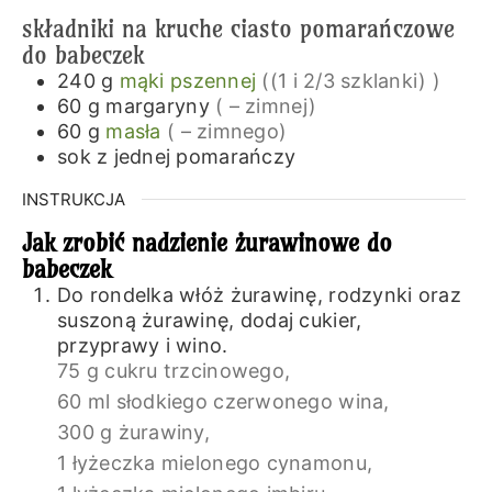
składniki na kruche ciasto pomarańczowe
do babeczek
240
g
mąki pszennej
((1 i 2/3 szklanki) )
60
g
margaryny
( – zimnej)
60
g
masła
( – zimnego)
sok z jednej pomarańczy
INSTRUKCJA
Jak zrobić nadzienie żurawinowe do
babeczek
Do rondelka włóż żurawinę, rodzynki oraz
suszoną żurawinę, dodaj cukier,
przyprawy i wino.
75 g cukru trzcinowego,
60 ml słodkiego czerwonego wina,
300 g żurawiny,
1 łyżeczka mielonego cynamonu,