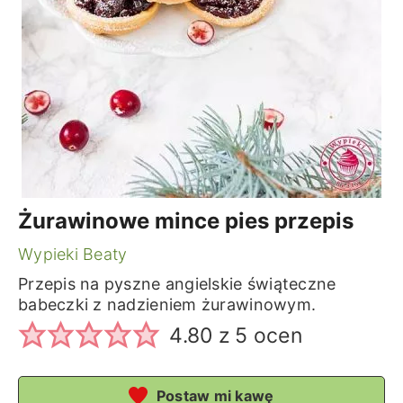
Żurawinowe mince pies przepis
Wypieki Beaty
Przepis na pyszne angielskie świąteczne
babeczki z nadzieniem żurawinowym.
4.80
z
5
ocen
Postaw mi kawę