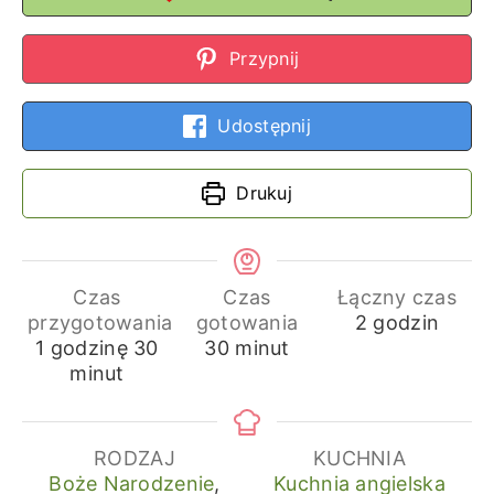
Przypnij
Udostępnij
Drukuj
Czas
Czas
Łączny czas
godziny
przygotowania
gotowania
2
godzin
godzina
minuty
minuty
1
godzinę
30
30
minut
minut
RODZAJ
KUCHNIA
Boże Narodzenie
,
Kuchnia angielska