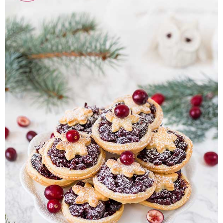
Pieczywo
Przetwory
Posiłki
Zdrowo i fit
Kuchnie świata
SKLEP
Polski