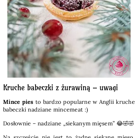
Kruche babeczki z żurawiną – uwagi
Mince pies
to bardzo popularne w Anglii kruche
babeczki nadziane mincemeat :)
Dosłownie – nadziane „siekanym mięsem” 😂🤣🤣
Na szczęście nie jest to żadne siekane mięso,