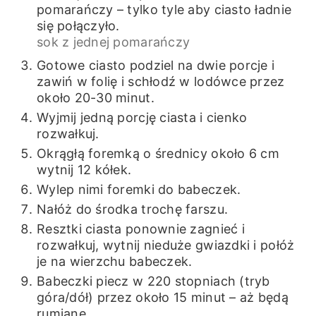
pomarańczy – tylko tyle aby ciasto ładnie
się połączyło.
sok z jednej pomarańczy
Gotowe ciasto podziel na dwie porcje i
zawiń w folię i schłodź w lodówce przez
około 20-30 minut.
Wyjmij jedną porcję ciasta i cienko
rozwałkuj.
Okrągłą foremką o średnicy około 6 cm
wytnij 12 kółek.
Wylep nimi foremki do babeczek.
Nałóż do środka trochę farszu.
Resztki ciasta ponownie zagnieć i
rozwałkuj, wytnij nieduże gwiazdki i połóż
je na wierzchu babeczek.
Babeczki piecz w 220 stopniach (tryb
góra/dół) przez około 15 minut – aż będą
rumiane.