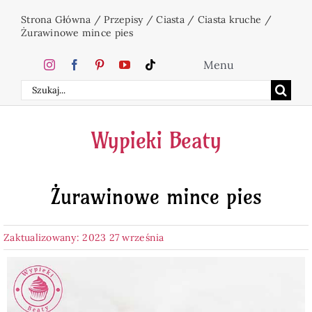
Przejdź
Strona Główna
/
Przepisy
/
Ciasta
/
Ciasta kruche
/
do
Żurawinowe mince pies
zawartości
Menu
Szukaj
Home
Wypieki Beaty
Ciasta
Żurawinowe mince pies
Desery
Zaktualizowany: 2023 27 września
Święta
Napoje