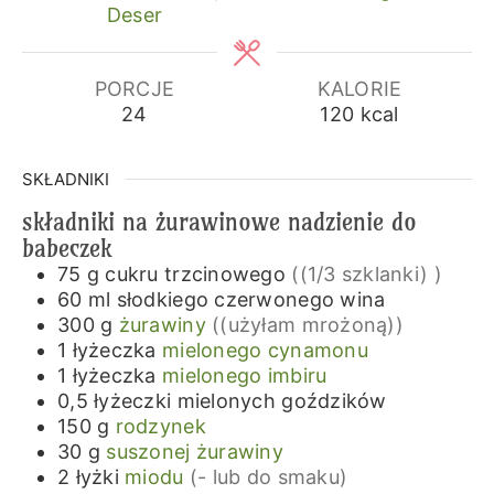
Deser
PORCJE
KALORIE
24
120
kcal
SKŁADNIKI
składniki na żurawinowe nadzienie do
babeczek
75
g
cukru trzcinowego
((1/3 szklanki) )
60
ml
słodkiego czerwonego wina
300
g
żurawiny
((użyłam mrożoną))
1
łyżeczka
mielonego cynamonu
1
łyżeczka
mielonego imbiru
0,5
łyżeczki
mielonych goździków
150
g
rodzynek
30
g
suszonej żurawiny
2
łyżki
miodu
(- lub do smaku)