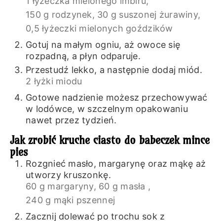
1 łyżeczka mielonego imbiru,
150 g rodzynek,
30 g suszonej żurawiny,
0,5 łyżeczki mielonych goździków
Gotuj na małym ogniu, aż owoce się
rozpadną, a płyn odparuje.
Przestudź lekko, a następnie dodaj miód.
2 łyżki miodu
Gotowe nadzienie możesz przechowywać
w lodówce, w szczelnym opakowaniu
nawet przez tydzień.
Jak zrobić kruche ciasto do babeczek mince
pies
Rozgnieć masło, margarynę oraz mąkę aż
utworzy kruszonkę.
60 g margaryny,
60 g masła ,
240 g mąki pszennej
Zacznij dolewać po trochu sok z