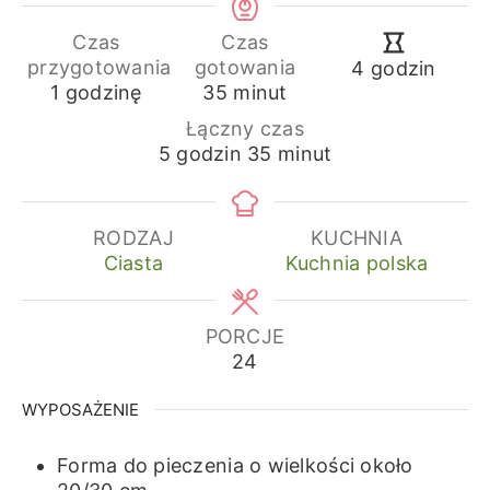
Czas
Czas
godziny
przygotowania
gotowania
4
godzin
godzina
minuty
1
godzinę
35
minut
Łączny czas
godziny
minuty
5
godzin
35
minut
RODZAJ
KUCHNIA
Ciasta
Kuchnia polska
PORCJE
24
WYPOSAŻENIE
Forma do pieczenia o wielkości około