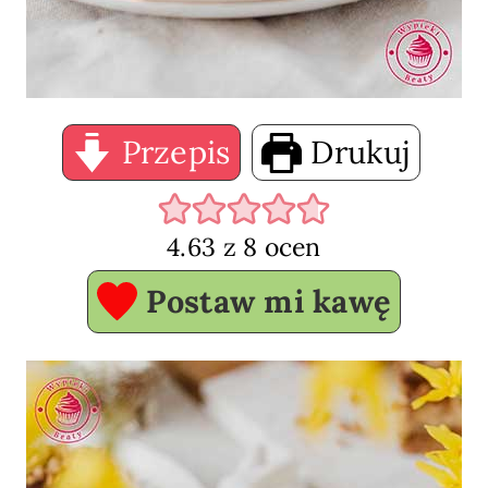
Przepis
Drukuj
4.63
z
8
ocen
Postaw mi kawę