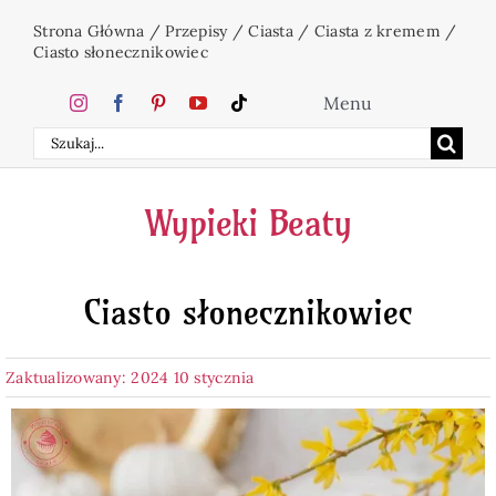
Przejdź
Strona Główna
/
Przepisy
/
Ciasta
/
Ciasta z kremem
/
do
Ciasto słonecznikowiec
zawartości
Menu
Szukaj
Home
Wypieki Beaty
Ciasta
Ciasto słonecznikowiec
Desery
Zaktualizowany: 2024 10 stycznia
Święta
Napoje