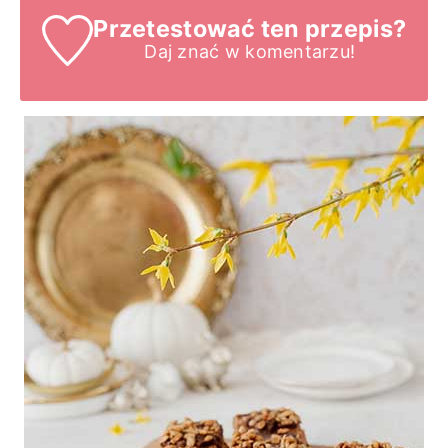
Przetestować ten przepis?
Daj znać
w komentarzu!