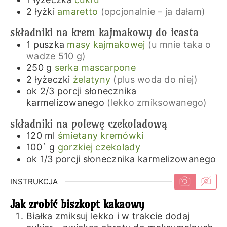
2
łyżki
amaretto
(opcjonalnie – ja dałam)
składniki na krem kajmakowy do icasta
1
puszka
masy kajmakowej
(u mnie taka o
wadze 510 g)
250
g
serka mascarpone
2
łyżeczki
żelatyny
(plus woda do niej)
ok 2/3
porcji
słonecznika
karmelizowanego
(lekko zmiksowanego)
składniki na polewę czekoladową
120
ml
śmietany kremówki
100`
g
gorzkiej czekolady
ok 1/3
porcji
słonecznika karmelizowanego
INSTRUKCJA
Jak zrobić biszkopt kakaowy
Białka zmiksuj lekko i w trakcie dodaj