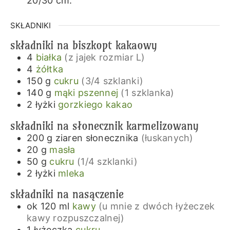
20/30 cm.
SKŁADNIKI
składniki na biszkopt kakaowy
4
białka
(z jajek rozmiar L)
4
żółtka
150
g
cukru
(3/4 szklanki)
140
g
mąki pszennej
(1 szklanka)
2
łyżki
gorzkiego kakao
składniki na słonecznik karmelizowany
200
g
ziaren słonecznika
(łuskanych)
20
g
masła
50
g
cukru
(1/4 szklanki)
2
łyżki
mleka
składniki na nasączenie
ok 120
ml
kawy
(u mnie z dwóch łyżeczek
kawy rozpuszczalnej)
1
łyżeczka
cukru