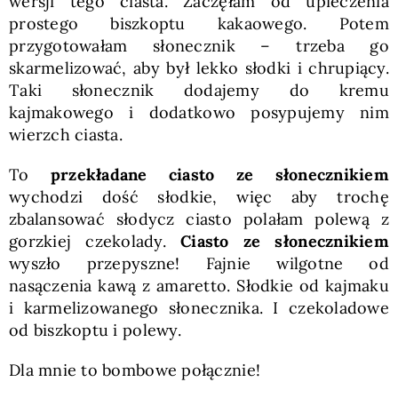
wersji tego ciasta. Zaczęłam od upieczenia
prostego biszkoptu kakaowego. Potem
przygotowałam słonecznik – trzeba go
skarmelizować, aby był lekko słodki i chrupiący.
Taki słonecznik dodajemy do kremu
kajmakowego i dodatkowo posypujemy nim
wierzch ciasta.
To
przekładane ciasto ze słonecznikiem
wychodzi dość słodkie, więc aby trochę
zbalansować słodycz ciasto polałam polewą z
gorzkiej czekolady.
Ciasto ze słonecznikiem
wyszło przepyszne! Fajnie wilgotne od
nasączenia kawą z amaretto. Słodkie od kajmaku
i karmelizowanego słonecznika. I czekoladowe
od biszkoptu i polewy.
Dla mnie to bombowe połącznie!