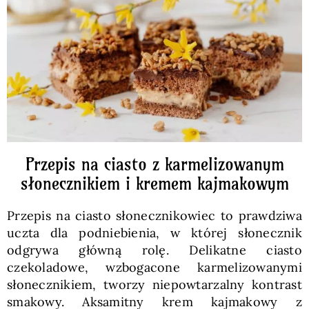
Pieczywo
Przetwory
Posiłki
Zdrowo i fit
Przepis na ciasto z karmelizowanym
słonecznikiem i kremem kajmakowym
Kuchnie świata
Przepis na ciasto słonecznikowiec to prawdziwa
uczta dla podniebienia, w której słonecznik
SKLEP
odgrywa główną rolę. Delikatne ciasto
czekoladowe, wzbogacone karmelizowanymi
słonecznikiem, tworzy niepowtarzalny kontrast
Polski
smakowy. Aksamitny krem kajmakowy z