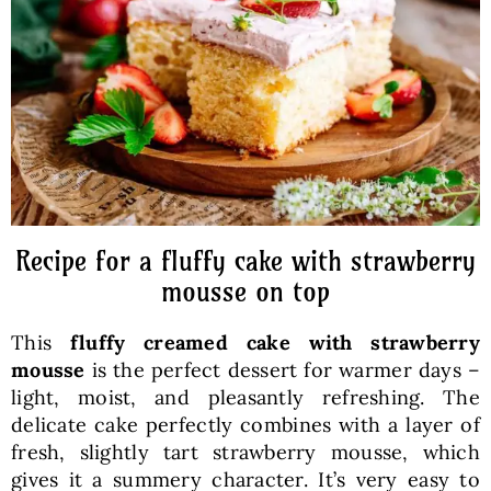
Baked Goods
Preserves
Meals
Healthy and fit
Recipe for a fluffy cake with strawberry
mousse on top
World Cuisines
This
fluffy creamed cake with strawberry
mousse
is the perfect dessert for warmer days –
SKLEP
light, moist, and pleasantly refreshing. The
delicate cake perfectly combines with a layer of
fresh, slightly tart strawberry mousse, which
English
gives it a summery character. It’s very easy to