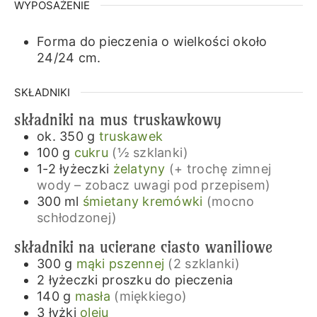
WYPOSAŻENIE
Forma do pieczenia o wielkości około
24/24 cm.
SKŁADNIKI
składniki na mus truskawkowy
ok. 350
g
truskawek
100
g
cukru
(½ szklanki)
1-2
łyżeczki
żelatyny
(+ trochę zimnej
wody – zobacz uwagi pod przepisem)
300
ml
śmietany kremówki
(mocno
schłodzonej)
składniki na ucierane ciasto waniliowe
300
g
mąki pszennej
(2 szklanki)
2
łyżeczki
proszku do pieczenia
140
g
masła
(miękkiego)
3
łyżki
oleju