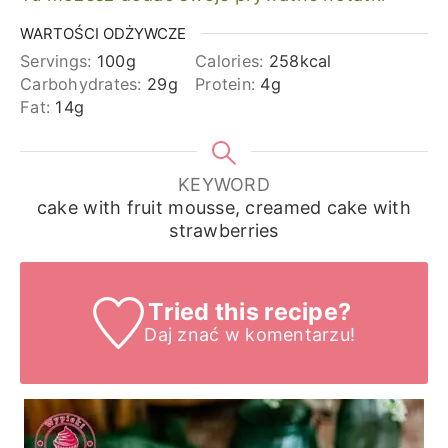
WARTOŚCI ODŻYWCZE
Servings:
100
g
Calories:
258
kcal
Carbohydrates:
29
g
Protein:
4
g
Fat:
14
g
KEYWORD
cake with fruit mousse, creamed cake with
strawberries
Tried this recipe?
Daj znać
w komentarzu!