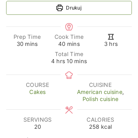
Drukuj
Prep Time
Cook Time
minutes
minutes
hours
30
mins
40
mins
3
hrs
Total Time
hours
minutes
4
hrs
10
mins
COURSE
CUISINE
Cakes
American cuisine
,
Polish cuisine
SERVINGS
CALORIES
20
258
kcal