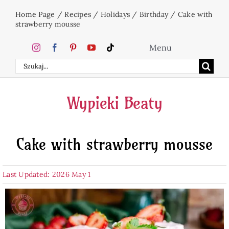
Skip
Home Page
/
Recipes
/
Holidays
/
Birthday
/
Cake with
to
strawberry mousse
content
Menu
Search
Home
for:
Wypieki Beaty
Cakes
Cake with strawberry mousse
Desserts
Last Updated: 2026 May 1
Holidays
Beverages