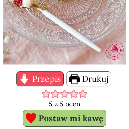
Przepis
Drukuj
5
z
5
ocen
Postaw mi kawę