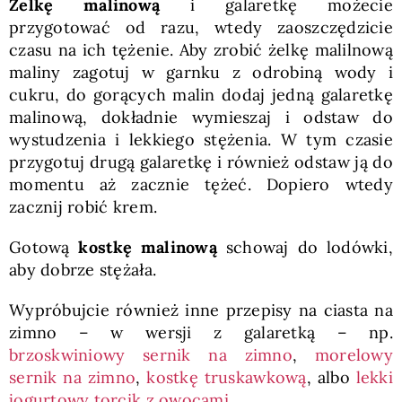
Żelkę malinową
i galaretkę możecie
przygotować od razu, wtedy zaoszczędzicie
czasu na ich tężenie. Aby zrobić żelkę malilnową
maliny zagotuj w garnku z odrobiną wody i
cukru, do gorących malin dodaj jedną galaretkę
malinową, dokładnie wymieszaj i odstaw do
wystudzenia i lekkiego stężenia. W tym czasie
przygotuj drugą galaretkę i również odstaw ją do
momentu aż zacznie tężeć. Dopiero wtedy
zacznij robić krem.
Gotową
kostkę malinową
schowaj do lodówki,
aby dobrze stężała.
Wypróbujcie również inne przepisy na ciasta na
zimno – w wersji z galaretką – np.
brzoskwiniowy sernik na zimno
,
morelowy
sernik na zimno
,
kostkę truskawkową
, albo
lekki
jogurtowy torcik z owocami
.