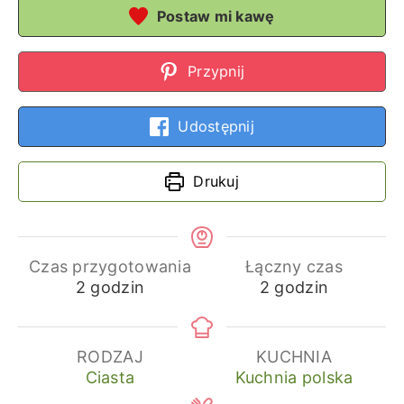
Postaw mi kawę
Przypnij
Udostępnij
Drukuj
Czas przygotowania
Łączny czas
godziny
godziny
2
godzin
2
godzin
RODZAJ
KUCHNIA
Ciasta
Kuchnia polska