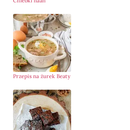
Chlebki naan
Przepis na żurek Beaty