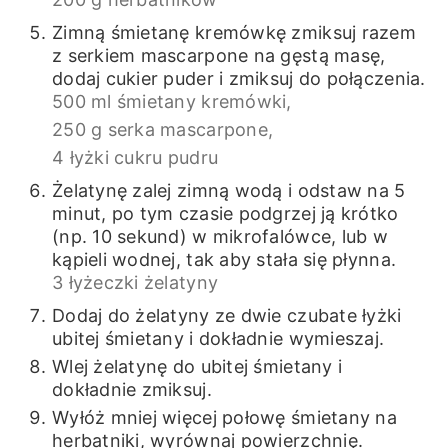
Zimną śmietanę kremówkę zmiksuj razem
z serkiem mascarpone na gęstą masę,
dodaj cukier puder i zmiksuj do połączenia.
500 ml śmietany kremówki,
250 g serka mascarpone,
4 łyżki cukru pudru
Żelatynę zalej zimną wodą i odstaw na 5
minut, po tym czasie podgrzej ją krótko
(np. 10 sekund) w mikrofalówce, lub w
kąpieli wodnej, tak aby stała się płynna.
3 łyżeczki żelatyny
Dodaj do żelatyny ze dwie czubate łyżki
ubitej śmietany i dokładnie wymieszaj.
Wlej żelatynę do ubitej śmietany i
dokładnie zmiksuj.
Wyłóż mniej więcej połowę śmietany na
herbatniki, wyrównaj powierzchnię.