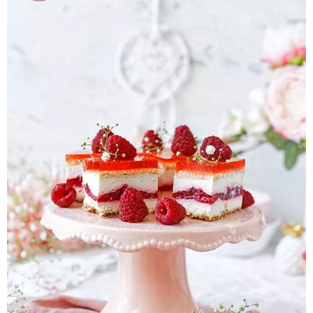
Pieczywo
Przetwory
Posiłki
Zdrowo i fit
Kuchnie świata
SKLEP
Polski