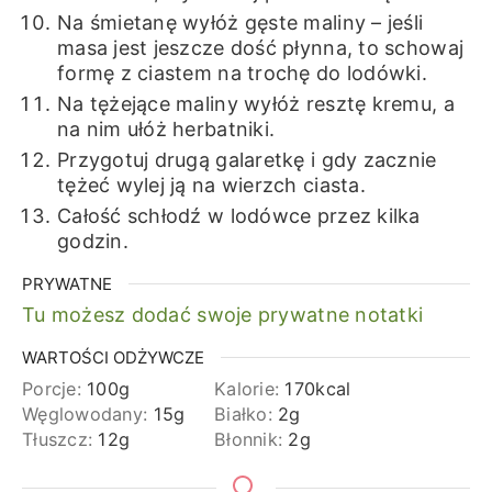
Na śmietanę wyłóż gęste maliny – jeśli
masa jest jeszcze dość płynna, to schowaj
formę z ciastem na trochę do lodówki.
Na tężejące maliny wyłóż resztę kremu, a
na nim ułóż herbatniki.
Przygotuj drugą galaretkę i gdy zacznie
tężeć wylej ją na wierzch ciasta.
Całość schłodź w lodówce przez kilka
godzin.
PRYWATNE
Tu możesz dodać swoje prywatne notatki
WARTOŚCI ODŻYWCZE
Porcje:
100
g
Kalorie:
170
kcal
Węglowodany:
15
g
Białko:
2
g
Tłuszcz:
12
g
Błonnik:
2
g