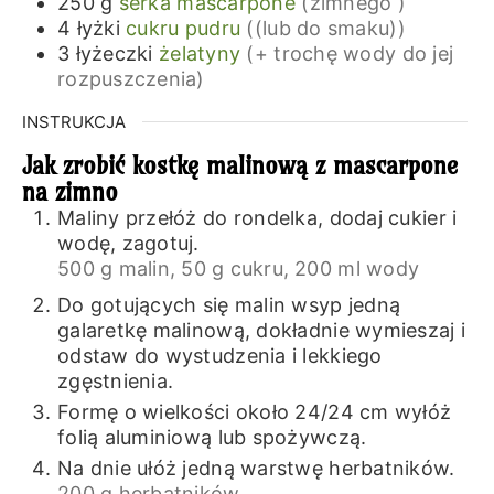
250
g
serka mascarpone
(zimnego )
4
łyżki
cukru pudru
((lub do smaku))
3
łyżeczki
żelatyny
(+ trochę wody do jej
rozpuszczenia)
INSTRUKCJA
Jak zrobić kostkę malinową z mascarpone
na zimno
Maliny przełóż do rondelka, dodaj cukier i
wodę, zagotuj.
500 g malin,
50 g cukru,
200 ml wody
Do gotujących się malin wsyp jedną
galaretkę malinową, dokładnie wymieszaj i
odstaw do wystudzenia i lekkiego
zgęstnienia.
Formę o wielkości około 24/24 cm wyłóż
folią aluminiową lub spożywczą.
Na dnie ułóż jedną warstwę herbatników.
200 g herbatników