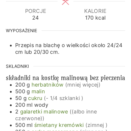
PORCJE
KALORIE
24
170
kcal
WYPOSAŻENIE
Przepis na blachę o wielkości około 24/24
cm lub 20/30 cm.
SKŁADNIKI
składniki na kostkę malinową bez pieczenia
200
g
herbatników
(mniej więcej)
500
g
malin
50
g
cukru
(- 1/4 szklanki )
200
ml
wody
2
galaretki malinowe
((albo inne
czerwone))
500
ml
śmietany kremówki
(zimnej )