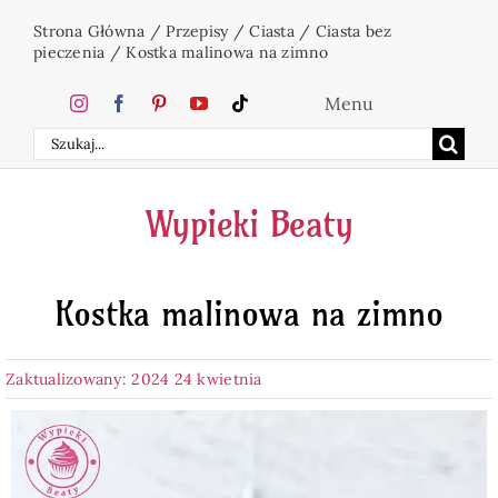
Przejdź
Strona Główna
/
Przepisy
/
Ciasta
/
Ciasta bez
do
pieczenia
/
Kostka malinowa na zimno
zawartości
Menu
Szukaj
Home
Wypieki Beaty
Ciasta
Kostka malinowa na zimno
Desery
Zaktualizowany: 2024 24 kwietnia
Święta
Napoje