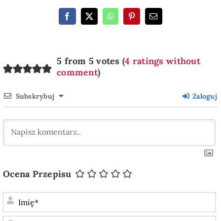
5 from 5 votes (
4 ratings without
comment
)
Subskrybuj
Zaloguj
Ocena Przepisu
I