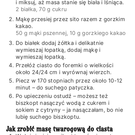
i miksuj, aż masa stanie się biała i lśniąca.
2 białka,
70 g cukru
Mąkę przesiej przez sito razem z gorzkim
kakao.
50 g mąki pszennej,
10 g gorzkiego kakao
Do białek dodaj żółtka i delikatnie
wymieszaj łopatką, dodaj mąkę i
wymieszaj łopatką.
Przełóż ciasto do foremki o wielkości
około 24/24 cm i wyrównaj wierzch.
Piecz w 170 stopniach przez około 10-12
minut – do suchego patyczka.
Po upieczeniu ostudź – możesz też
biszkopt nasączyć wodą z cukrem i
sokiem z cytryny – ja nasączałam, bo nie
lubię suchego biszkoptu.
Jak zrobić masę twarogową do ciasta