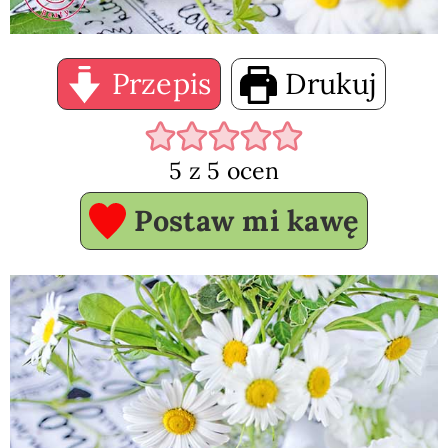
Przepis
Drukuj
5
z
5
ocen
Postaw mi kawę