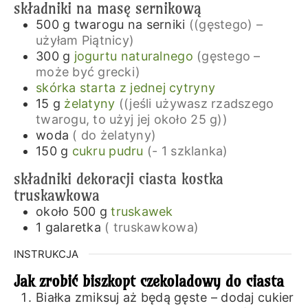
składniki na masę sernikową
500
g
twarogu na serniki
((gęstego) –
użyłam Piątnicy)
300
g
jogurtu naturalnego
(gęstego –
może być grecki)
skórka starta z jednej cytryny
15
g
żelatyny
((jeśli używasz rzadszego
twarogu, to użyj jej około 25 g))
woda
( do żelatyny)
150
g
cukru pudru
(- 1 szklanka)
składniki dekoracji ciasta kostka
truskawkowa
około 500
g
truskawek
1
galaretka
( truskawkowa)
INSTRUKCJA
Jak zrobić biszkopt czekoladowy do ciasta
Białka zmiksuj aż będą gęste – dodaj cukier