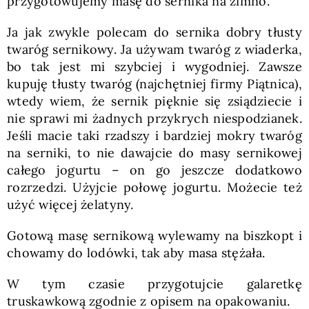
przygotowujemy masę do sernika na zimno.
Ja jak zwykle polecam do sernika dobry tłusty
twaróg sernikowy. Ja używam twaróg z wiaderka,
bo tak jest mi szybciej i wygodniej. Zawsze
kupuję tłusty twaróg (najchętniej firmy Piątnica),
wtedy wiem, że sernik pięknie się zsiądziecie i
nie sprawi mi żadnych przykrych niespodzianek.
Jeśli macie taki rzadszy i bardziej mokry twaróg
na serniki, to nie dawajcie do masy sernikowej
całego jogurtu – on go jeszcze dodatkowo
rozrzedzi. Użyjcie połowę jogurtu. Możecie też
użyć więcej żelatyny.
Gotową masę sernikową wylewamy na biszkopt i
chowamy do lodówki, tak aby masa stężała.
W tym czasie przygotujcie galaretkę
truskawkową zgodnie z opisem na opakowaniu.