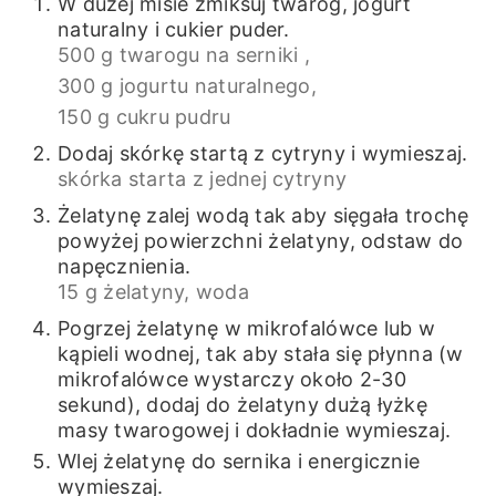
W dużej misie zmiksuj twaróg, jogurt
naturalny i cukier puder.
500 g twarogu na serniki ,
300 g jogurtu naturalnego,
150 g cukru pudru
Dodaj skórkę startą z cytryny i wymieszaj.
skórka starta z jednej cytryny
Żelatynę zalej wodą tak aby sięgała trochę
powyżej powierzchni żelatyny, odstaw do
napęcznienia.
15 g żelatyny,
woda
Pogrzej żelatynę w mikrofalówce lub w
kąpieli wodnej, tak aby stała się płynna (w
mikrofalówce wystarczy około 2-30
sekund), dodaj do żelatyny dużą łyżkę
masy twarogowej i dokładnie wymieszaj.
Wlej żelatynę do sernika i energicznie
wymieszaj.