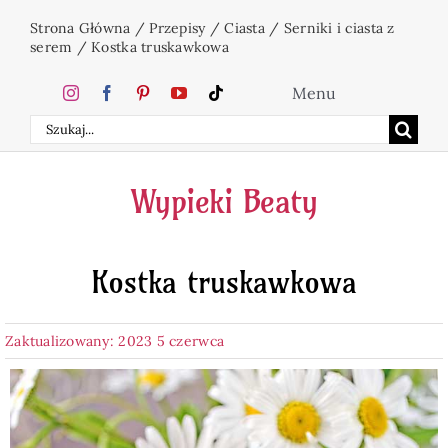
Przejdź
Strona Główna
/
Przepisy
/
Ciasta
/
Serniki i ciasta z
do
serem
/
Kostka truskawkowa
zawartości
Menu
Szukaj
Home
Wypieki Beaty
Ciasta
Kostka truskawkowa
Desery
Zaktualizowany: 2023 5 czerwca
Święta
Napoje