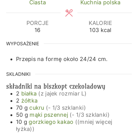
Ciasta
Kuchnia polska
PORCJE
KALORIE
16
103
kcal
WYPOSAŻENIE
Przepis na formę około 24/24 cm.
SKŁADNIKI
składniki na biszkopt czekoladowy
2
białka
(z jajek rozmiar L)
2
żółtka
70
g
cukru
(- 1/3 szklanki)
50
g
mąki pszennej
(- 1/3 szklanki)
10
g
gorzkiego kakao
((mniej więcej
łyżka))