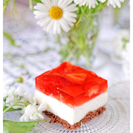
Pieczywo
Przetwory
Posiłki
Zdrowo i fit
Kuchnie świata
SKLEP
Polski