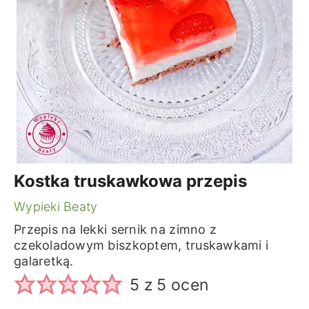
Kostka truskawkowa przepis
Wypieki Beaty
Przepis na lekki sernik na zimno z
czekoladowym biszkoptem, truskawkami i
galaretką.
5
z
5
ocen