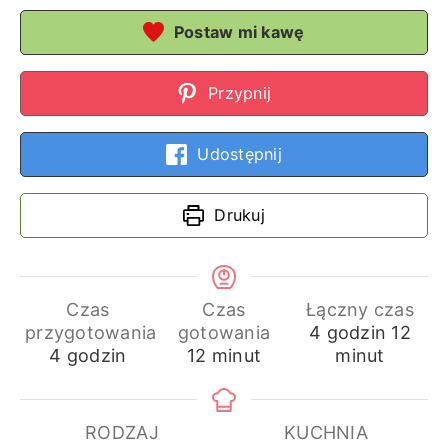
Postaw mi kawę
Przypnij
Udostępnij
Drukuj
Czas
Czas
Łączny czas
godziny
min
przygotowania
gotowania
4
godzin
12
godziny
minuty
4
godzin
12
minut
minut
RODZAJ
KUCHNIA