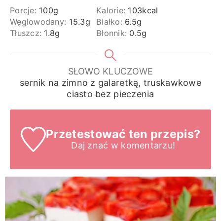
Porcje:
100
g
Kalorie:
103
kcal
Węglowodany:
15.3
g
Białko:
6.5
g
Tłuszcz:
1.8
g
Błonnik:
0.5
g
SŁOWO KLUCZOWE
sernik na zimno z galaretką, truskawkowe
ciasto bez pieczenia
Przetestować ten przepis?
Daj znać
w komentarzu!