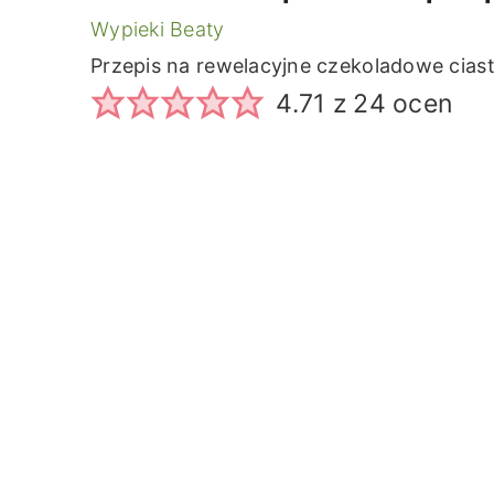
Wypieki Beaty
Przepis na rewelacyjne czekoladowe cias
4.71
z
24
ocen