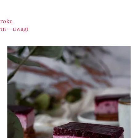
kroku
ym – uwagi