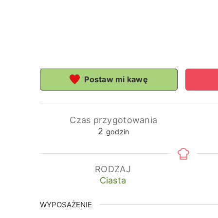
Postaw mi kawę
Czas przygotowania
godziny
2
godzin
RODZAJ
Ciasta
WYPOSAŻENIE