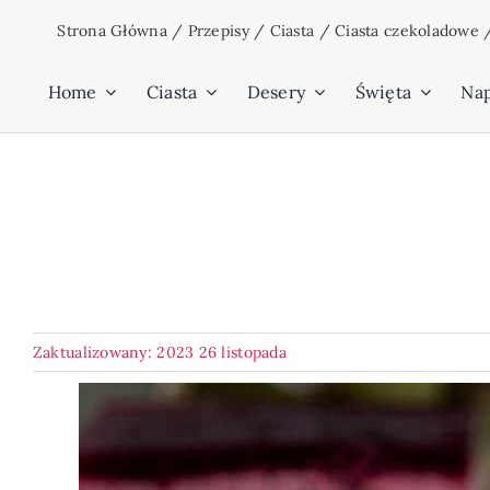
Przejdź
Strona Główna
/
Przepisy
/
Ciasta
/
Ciasta czekoladowe
do
zawartości
Home
Ciasta
Desery
Święta
Na
Zaktualizowany: 2023 26 listopada