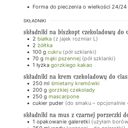
Forma do pieczenia o wielkości 24/24
SKŁADNIKI
składniki na biszkopt czekoladowy do c
2
białka
(z jajek rozmiar L)
2
żółtka
100
g
cukru
(pół szklanki)
70
g
mąki pszennej
(pół szklanki)
1
łyżka
gorzkiego kakao
składniki na krem czekoladowy do cias
250
ml
śmietany kremówki
200
g
gorzkiej czekolady
250
g
mascarpone
cukier puder
(do smaku – opcjonalnie 
składniki na mus z czarnej porzeczki d
1
opakowanie
galeretki
(użyłam boró