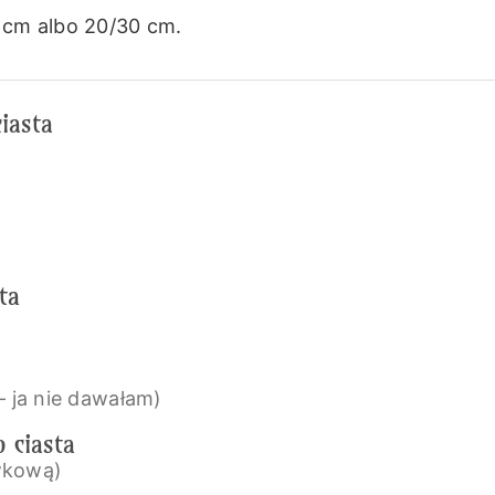
 cm albo 20/30 cm.
iasta
ta
– ja nie dawałam)
o ciasta
wkową)