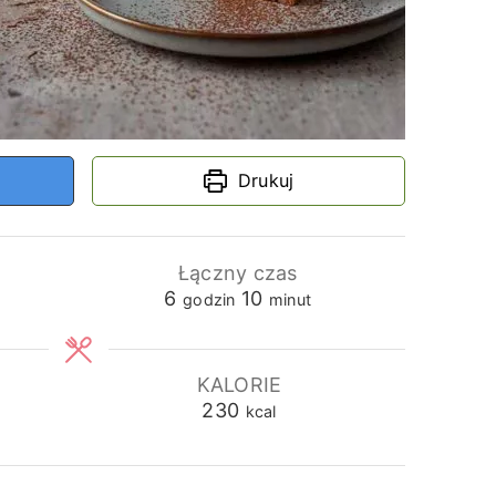
Drukuj
Łączny czas
godziny
minuty
6
10
godzin
minut
KALORIE
230
kcal