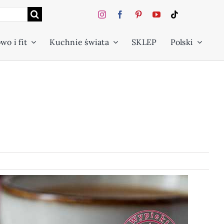
wo i fit
Kuchnie świata
SKLEP
Polski