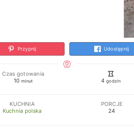
Przypnij
Udostępnij
Czas gotowania
minuty
godziny
10
4
minut
godzin
KUCHNIA
PORCJE
Kuchnia polska
24