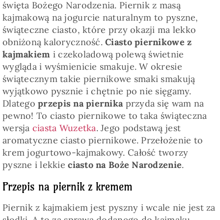
święta Bożego Narodzenia. Piernik z masą
kajmakową na jogurcie naturalnym to pyszne,
świąteczne ciasto, które przy okazji ma lekko
obniżoną kaloryczność.
Ciasto piernikowe z
kajmakiem
i czekoladową polewą świetnie
wygląda i wyśmienicie smakuje. W okresie
świątecznym takie piernikowe smaki smakują
wyjątkowo pysznie i chętnie po nie sięgamy.
Dlatego
przepis na piernika
przyda się wam na
pewno! To ciasto piernikowe to taka świąteczna
wersja
ciasta Wuzetka
. Jego podstawą jest
aromatyczne ciasto piernikowe. Przełożenie to
krem jogurtowo-kajmakowy. Całość tworzy
pyszne i lekkie
ciasto na Boże Narodzenie
.
Przepis na piernik z kremem
Piernik z kajmakiem jest pyszny i wcale nie jest za
słodki. A to za sprawą dodanego do kajmaku