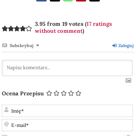
3.95 from 19 votes (
17 ratings
without comment
)
Subskrybuj
Zaloguj
Ocena Przepisu
I
E
m