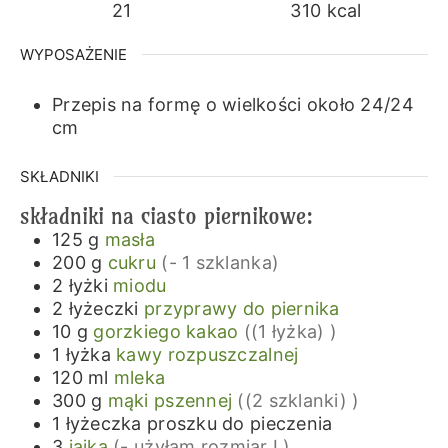
21
310
kcal
WYPOSAŻENIE
Przepis na formę o wielkości około 24/24
cm
SKŁADNIKI
składniki na ciasto piernikowe:
125
g
masła
200
g
cukru
(- 1 szklanka)
2
łyżki
miodu
2
łyżeczki
przyprawy do piernika
10
g
gorzkiego kakao
((1 łyżka) )
1
łyżka
kawy rozpuszczalnej
120
ml
mleka
300
g
mąki pszennej
((2 szklanki) )
1
łyżeczka
proszku do pieczenia
3
jajka
(- użyłam rozmiar L)