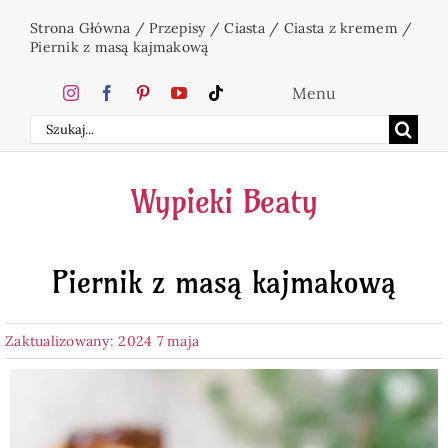
Przejdź
Strona Główna
/
Przepisy
/
Ciasta
/
Ciasta z kremem
/
do
Piernik z masą kajmakową
zawartości
Menu
Szukaj
Home
Wypieki Beaty
Ciasta
Piernik z masą kajmakową
Desery
Zaktualizowany: 2024 7 maja
Święta
Napoje