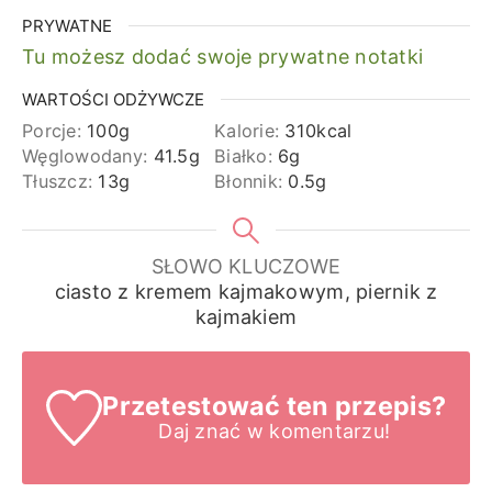
PRYWATNE
Tu możesz dodać swoje prywatne notatki
WARTOŚCI ODŻYWCZE
Porcje:
100
g
Kalorie:
310
kcal
Węglowodany:
41.5
g
Białko:
6
g
Tłuszcz:
13
g
Błonnik:
0.5
g
SŁOWO KLUCZOWE
ciasto z kremem kajmakowym, piernik z
kajmakiem
Przetestować ten przepis?
Daj znać
w komentarzu!