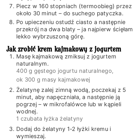
Piecz w 160 stopniach (termoobieg) przez
około 30 minut – do suchego patyczka.
Po upieczeniu ostudź ciasto a następnie
przekrój na dwa blaty – ja najpierw ścięłam
lekko wybrzuszoną górę.
Jak zrobić krem kajmakowy z jogurtem
Masę kajmakową zmiksuj z jogurtem
naturalnym.
400 g gęstego jogurtu naturalnego,
ok 300 g masy kajmakowej
Żelatynę zalej zimną wodą, poczekaj z 5
minut, aby napęczniała, a następnie ją
pogrzej – w mikrofalówce lub w kąpieli
wodnej.
1 czubata łyżka żelatyny
Dodaj do żelatyny 1-2 łyżki kremu i
wymieszaj.