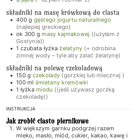
składniki na masę krówkową do ciasta
400
g
gęstego jogurtu naturalnego
(najlepiej greckiego)
ok 300
g
masy kajmakowej
((użyłam z
Gostynia))
1
czubata łyżka
żelatyny
(+ odrobina
zimnej wody – tyle aby zalać żelatynę)
składniki na polewę czekoladową
150
g
czekolady
(gorzkiej lub mlecznej )
100
ml
śmietany kremówki
1
łyżka
miodu
((jeśli używasz gorzką
czekoladę))
INSTRUKCJA
Jak zrobić ciasto piernikowe
W większym garnku podgrzej razem
mleko, masło, miód, cukier, kakao, kawę i