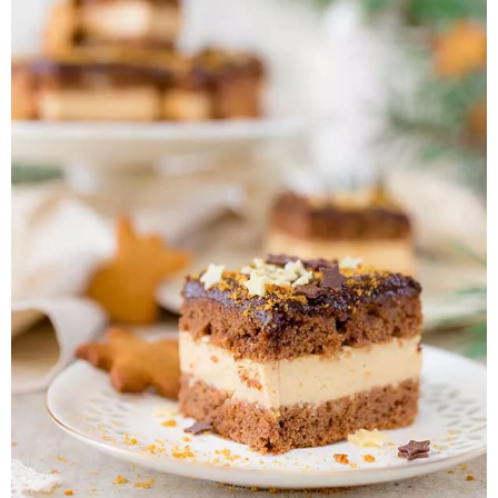
Pieczywo
Przetwory
Posiłki
Zdrowo i fit
Kuchnie świata
SKLEP
Polski