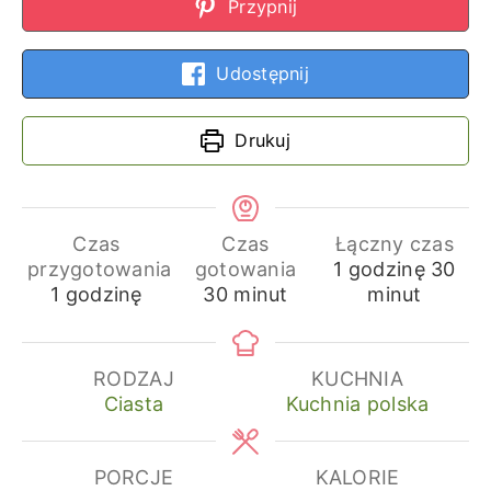
Przypnij
Udostępnij
Drukuj
Czas
Czas
Łączny czas
godzina
min
przygotowania
gotowania
1
godzinę
30
godzina
minuty
1
godzinę
30
minut
minut
RODZAJ
KUCHNIA
Ciasta
Kuchnia polska
PORCJE
KALORIE