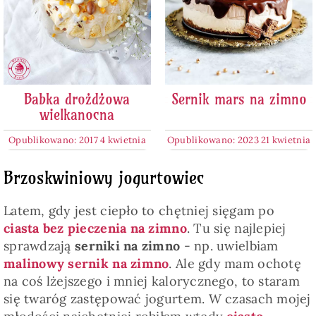
Babka drożdżowa
Sernik mars na zimno
wielkanocna
Opublikowano: 2017 4 kwietnia
Opublikowano: 2023 21 kwietnia
Brzoskwiniowy jogurtowiec
Latem, gdy jest ciepło to chętniej sięgam po
ciasta bez pieczenia na zimno
. Tu się najlepiej
sprawdzają
serniki na zimno
- np. uwielbiam
malinowy sernik na zimno
. Ale gdy mam ochotę
na coś lżejszego i mniej kalorycznego, to staram
się twaróg zastępować jogurtem. W czasach mojej