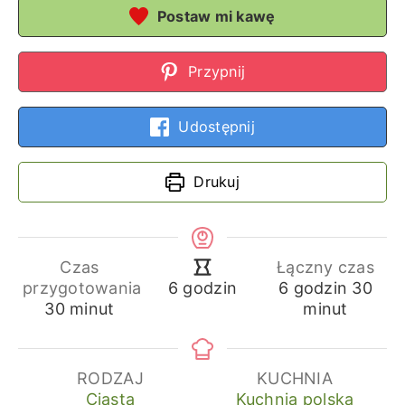
Postaw mi kawę
Przypnij
Udostępnij
Drukuj
Czas
Łączny czas
godziny
min
godziny
przygotowania
6
godzin
30
6
godzin
minuty
30
minut
minut
RODZAJ
KUCHNIA
Ciasta
Kuchnia polska