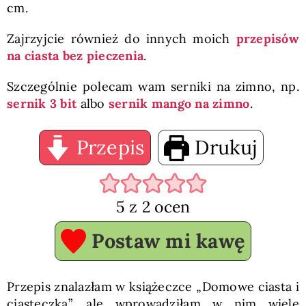
cm.
Zajrzyjcie również do innych moich
przepisów
na ciasta bez pieczenia
.
Szczególnie polecam wam serniki na zimno, np.
sernik 3 bit
albo
sernik mango na zimno
.
Przepis
Drukuj
5
z
2
ocen
Postaw mi kawę
Przepis znalazłam w książeczce „Domowe ciasta i
ciasteczka”, ale wprowadziłam w nim wiele