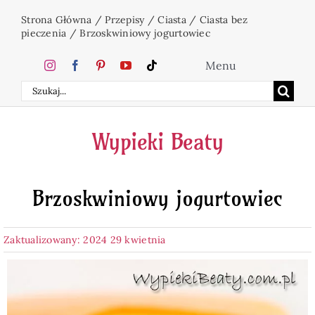
Przejdź
Strona Główna
/
Przepisy
/
Ciasta
/
Ciasta bez
do
pieczenia
/
Brzoskwiniowy jogurtowiec
zawartości
Menu
Szukaj
Home
Wypieki Beaty
Ciasta
Brzoskwiniowy jogurtowiec
Desery
Zaktualizowany: 2024 29 kwietnia
Święta
Napoje