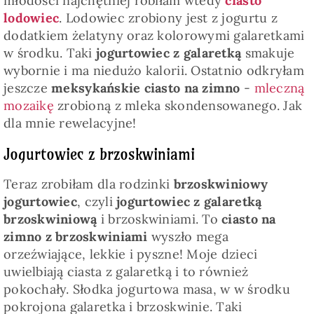
młodości najchętniej robiłam wtedy
ciasto
lodowiec
. Lodowiec zrobiony jest z jogurtu z
dodatkiem żelatyny oraz kolorowymi galaretkami
w środku. Taki
jogurtowiec z galaretką
smakuje
wybornie i ma niedużo kalorii. Ostatnio odkryłam
jeszcze
meksykańskie ciasto na zimno
-
mleczną
mozaikę
zrobioną z mleka skondensowanego. Jak
dla mnie rewelacyjne!
Jogurtowiec z brzoskwiniami
Teraz zrobiłam dla rodzinki
brzoskwiniowy
jogurtowiec
, czyli
jogurtowiec z galaretką
brzoskwiniową
i brzoskwiniami. To
ciasto na
zimno z brzoskwiniami
wyszło mega
orzeźwiające, lekkie i pyszne! Moje dzieci
uwielbiają ciasta z galaretką i to również
pokochały. Słodka jogurtowa masa, w w środku
pokrojona galaretka i brzoskwinie. Taki