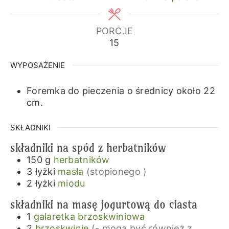
PORCJE
15
WYPOSAŻENIE
Foremka do pieczenia o średnicy około 22
cm.
SKŁADNIKI
składniki na spód z herbatników
150
g
herbatników
3
łyżki
masła
(stopionego )
2
łyżki
miodu
składniki na masę jogurtową do ciasta
1
galaretka brzoskwiniowa
2
brzoskwinie
(- mogą być również z