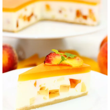
Pieczywo
Przetwory
Posiłki
Zdrowo i fit
Kuchnie świata
SKLEP
Polski