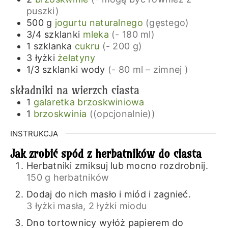
puszki)
500
g
jogurtu naturalnego
(gęstego)
3/4
szklanki
mleka
(- 180 ml)
1
szklanka
cukru
(- 200 g)
3
łyżki
żelatyny
1/3
szklanki
wody
(- 80 ml – zimnej )
składniki na wierzch ciasta
1
galaretka brzoskwiniowa
1
brzoskwinia
((opcjonalnie))
INSTRUKCJA
Jak zrobić spód z herbatników do ciasta
Herbatniki zmiksuj lub mocno rozdrobnij.
150 g herbatników
Dodaj do nich masło i miód i zagnieć.
3 łyżki masła,
2 łyżki miodu
Dno tortownicy wyłóż papierem do