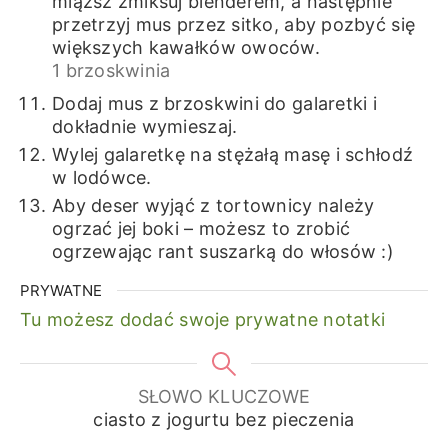
miąższ zmiksuj blenderem, a następnie
przetrzyj mus przez sitko, aby pozbyć się
większych kawałków owoców.
1 brzoskwinia
Dodaj mus z brzoskwini do galaretki i
dokładnie wymieszaj.
Wylej galaretkę na stężałą masę i schłodź
w lodówce.
Aby deser wyjąć z tortownicy należy
ogrzać jej boki – możesz to zrobić
ogrzewając rant suszarką do włosów :)
PRYWATNE
Tu możesz dodać swoje prywatne notatki
SŁOWO KLUCZOWE
ciasto z jogurtu bez pieczenia