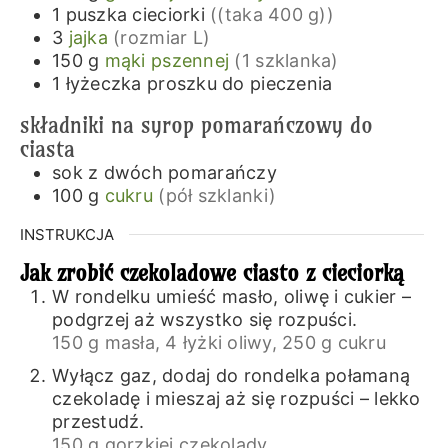
1
puszka
cieciorki
((taka 400 g))
3
jajka
(rozmiar L)
150
g
mąki pszennej
(1 szklanka)
1
łyżeczka
proszku do pieczenia
składniki na syrop pomarańczowy do
ciasta
sok z dwóch pomarańczy
100
g
cukru
(pół szklanki)
INSTRUKCJA
Jak zrobić czekoladowe ciasto z cieciorką
W rondelku umieść masło, oliwę i cukier –
podgrzej aż wszystko się rozpuści.
150 g masła,
4 łyżki oliwy,
250 g cukru
Wyłącz gaz, dodaj do rondelka połamaną
czekoladę i mieszaj aż się rozpuści – lekko
przestudź.
150 g gorzkiej czekolady