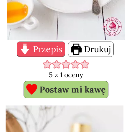
Przepis
Drukuj
5
z 1 oceny
Postaw mi kawę