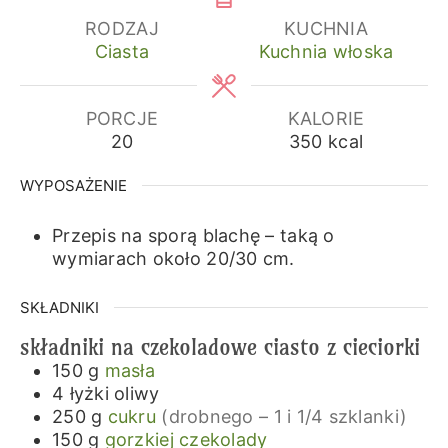
RODZAJ
KUCHNIA
Ciasta
Kuchnia włoska
PORCJE
KALORIE
20
350
kcal
WYPOSAŻENIE
Przepis na sporą blachę – taką o
wymiarach około 20/30 cm.
SKŁADNIKI
składniki na czekoladowe ciasto z cieciorki
150
g
masła
4
łyżki
oliwy
250
g
cukru
(drobnego – 1 i 1/4 szklanki)
150
g
gorzkiej czekolady