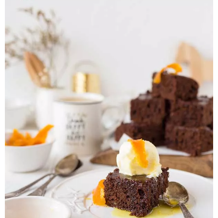
Pieczywo
Przetwory
Posiłki
Zdrowo i fit
Kuchnie świata
SKLEP
Polski