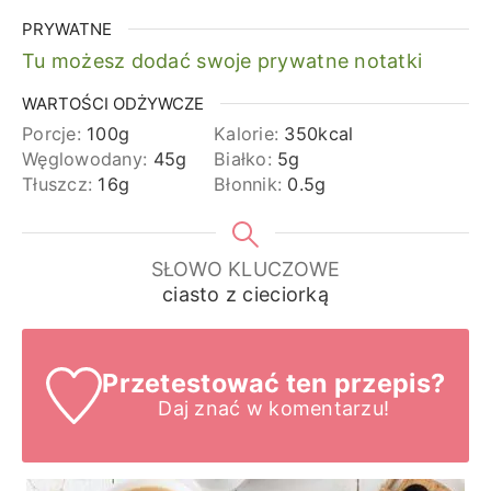
PRYWATNE
Tu możesz dodać swoje prywatne notatki
WARTOŚCI ODŻYWCZE
Porcje:
100
g
Kalorie:
350
kcal
Węglowodany:
45
g
Białko:
5
g
Tłuszcz:
16
g
Błonnik:
0.5
g
SŁOWO KLUCZOWE
ciasto z cieciorką
Przetestować ten przepis?
Daj znać
w komentarzu!