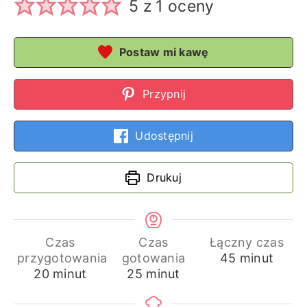
5
z 1 oceny
Postaw mi kawę
Przypnij
Udostępnij
Drukuj
Czas
Czas
Łączny czas
minuty
przygotowania
gotowania
45
minut
minuty
minuty
20
minut
25
minut