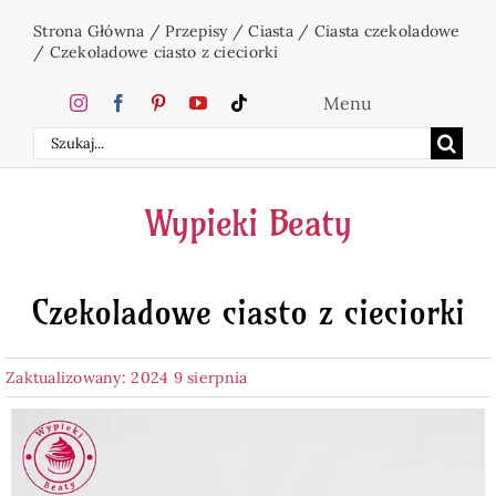
Przejdź
Strona Główna
/
Przepisy
/
Ciasta
/
Ciasta czekoladowe
do
/
Czekoladowe ciasto z cieciorki
zawartości
Menu
Szukaj
Home
Wypieki Beaty
Ciasta
Czekoladowe ciasto z cieciorki
Desery
Zaktualizowany: 2024 9 sierpnia
Święta
Napoje