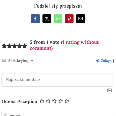
Podziel się przepisem
5 from 1 vote (
1 rating without
comment
)
Subskrybuj
Zaloguj
Ocena Przepisu
I