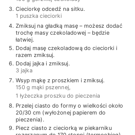
Cieciorkę odcedź na sitku.
1 puszka cieciorki
Zmiksuj na gładką masę – możesz dodać
trochę masy czekoladowej – będzie
łatwiej.
Dodaj masę czekoladową do cieciorki i
razem zmiksuj.
Dodaj jajka i zmiksuj.
3 jajka
Wsyp mąkę z proszkiem i zmiksuj.
150 g mąki pszennej,
1 łyżeczka proszku do pieczenia
Przelej ciasto do formy o wielkości około
20/30 cm (wyłożonej papierem do
pieczenia).
Piecz ciasto z cieciorką w piekarniku
rozgrzanym do 170 stopni (termoobieg)