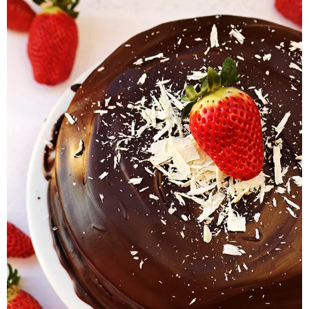
Pieczywo
Przetwory
Posiłki
Zdrowo i fit
Kuchnie świata
SKLEP
Polski