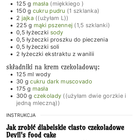
125
g
masła
(miękkiego )
150
g
cukru pudru
(1 szklanka)
2
jajka
((użyłam L))
225
g
mąki pszennej
(1,5 szklanki)
0,5
łyżeczki
sody
0,5
łyżeczki
proszku do pieczenia
0,5
łyżeczki
soli
2
łyżeczki
ekstraktu z wanilii
składniki na krem czekoladowy:
125
ml
wody
30
g
cukru dark muscovado
175
g
masła
300
g
czekolady
((użyłam dwie gorzkie i
jedną mleczną))
INSTRUKCJA
Jak zrobić diabelskie ciasto czekoladowe
Devil's food cake