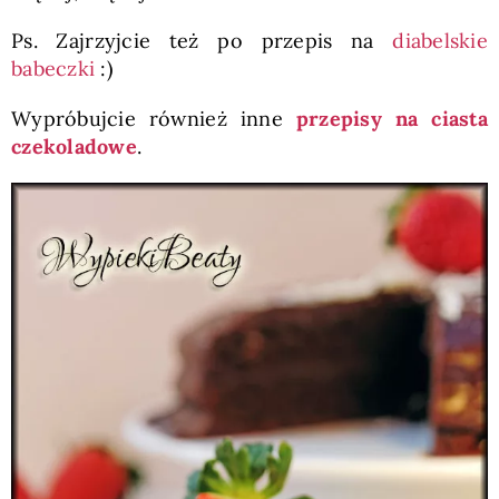
Ps. Zajrzyjcie też po przepis na
diabelskie
babeczki
:)
Wypróbujcie również inne
przepisy na ciasta
czekoladowe
.