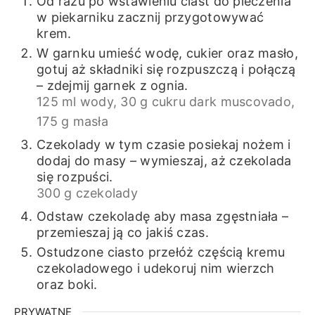
Od razu po wstawieniu ciast do pieczenia
w piekarniku zacznij przygotowywać
krem.
W garnku umieść wodę, cukier oraz masło,
gotuj aż składniki się rozpuszczą i połączą
– zdejmij garnek z ognia.
125 ml wody,
30 g cukru dark muscovado,
175 g masła
Czekolady w tym czasie posiekaj nożem i
dodaj do masy – wymieszaj, aż czekolada
się rozpuści.
300 g czekolady
Odstaw czekoladę aby masa zgęstniała –
przemieszaj ją co jakiś czas.
Ostudzone ciasto przełóż częścią kremu
czekoladowego i udekoruj nim wierzch
oraz boki.
PRYWATNE