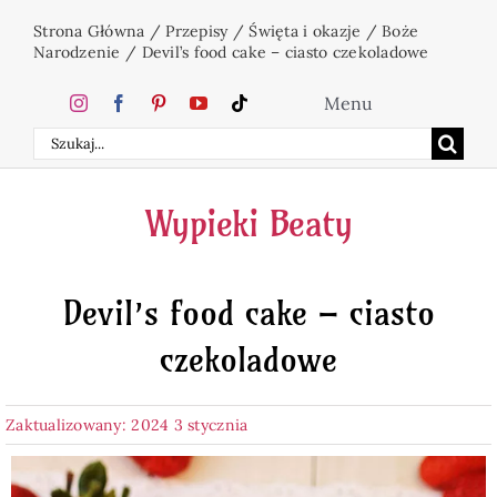
Przejdź
Strona Główna
/
Przepisy
/
Święta i okazje
/
Boże
do
Narodzenie
/
Devil’s food cake – ciasto czekoladowe
zawartości
Menu
Szukaj
Home
Wypieki Beaty
Ciasta
Devil’s food cake – ciasto
Desery
czekoladowe
Święta
Zaktualizowany: 2024 3 stycznia
Napoje