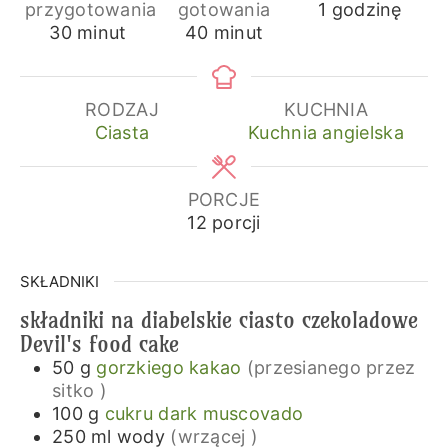
godzina
przygotowania
gotowania
1
godzinę
minuty
minuty
30
minut
40
minut
RODZAJ
KUCHNIA
Ciasta
Kuchnia angielska
PORCJE
12
porcji
SKŁADNIKI
składniki na diabelskie ciasto czekoladowe
Devil's food cake
50
g
gorzkiego kakao
(przesianego przez
sitko )
100
g
cukru dark muscovado
250
ml
wody
(wrzącej )