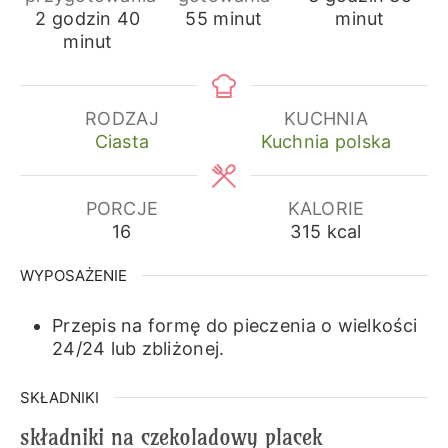
godziny
minuty
minuty
2
godzin
40
55
minut
minut
minut
RODZAJ
KUCHNIA
Ciasta
Kuchnia polska
PORCJE
KALORIE
16
315
kcal
WYPOSAŻENIE
Przepis na formę do pieczenia o wielkości
24/24 lub zbliżonej.
SKŁADNIKI
składniki na czekoladowy placek