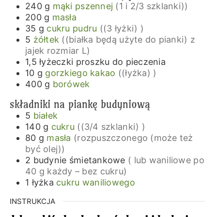
240
g
mąki pszennej
(1 i 2/3 szklanki))
200
g
masła
35
g
cukru pudru
((3 łyżki) )
5
żółtek
((białka będą użyte do pianki) z
jajek rozmiar L)
1,5
łyżeczki
proszku do pieczenia
10
g
gorzkiego kakao
((łyżka) )
400
g
borówek
składniki na piankę budyniową
5
białek
140
g
cukru
((3/4 szklanki) )
80
g
masła
(rozpuszczonego (może też
być olej))
2
budynie śmietankowe
( lub waniliowe po
40 g każdy – bez cukru)
1
łyżka
cukru waniliowego
INSTRUKCJA