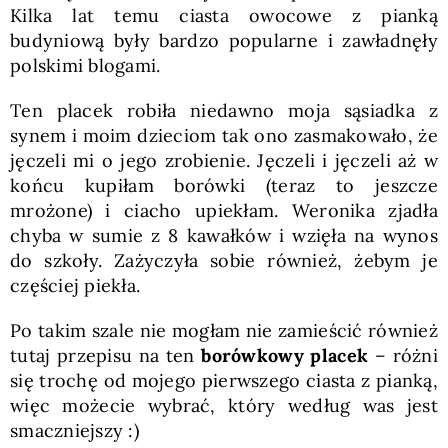
Kilka lat temu ciasta owocowe z pianką
budyniową były bardzo popularne i zawładnęły
polskimi blogami.
Ten placek robiła niedawno moja sąsiadka z
synem i moim dzieciom tak ono zasmakowało, że
jęczeli mi o jego zrobienie. Jęczeli i jęczeli aż w
końcu kupiłam borówki (teraz to jeszcze
mrożone) i ciacho upiekłam. Weronika zjadła
chyba w sumie z 8 kawałków i wzięła na wynos
do szkoły. Zażyczyła sobie również, żebym je
częściej piekła.
Po takim szale nie mogłam nie zamieścić również
tutaj przepisu na ten
borówkowy placek
– różni
się trochę od mojego pierwszego ciasta z pianką,
więc możecie wybrać, który według was jest
smaczniejszy :)