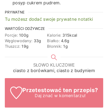
posyp cukrem pudrem.
PRYWATNE
Tu możesz dodać swoje prywatne notatki
WARTOŚCI ODŻYWCZE
Porcje:
100
g
Kalorie:
315
kcal
Węglowodany:
33
g
Białko:
4.6
g
Tłuszcz:
19
g
Błonnik:
1
g
SŁOWO KLUCZOWE
ciasto z borówkami, ciasto z budyniem
Przetestować ten przepis?
Daj znać
w komentarzu!