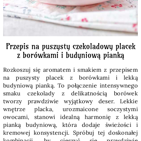
Przepis na puszysty czekoladowy placek
z borówkami i budyniową pianką
Rozkoszuj się aromatem i smakiem z przepisem
na puszysty placek z borówkami i lekką
budyniową pianką. To połączenie intensywnego
smaku czekolady z delikatnością borówek
tworzy prawdziwie wyjątkowy deser. Lekkie
wnętrze placka, urozmaicone soczystymi
owocami, stanowi idealną harmonię z lekką
pianką budyniową, która dodaje świeżości i
kremowej konsystencji. Spróbuj tej doskonałej
kombinacji, by cieszyć się prawdziwie