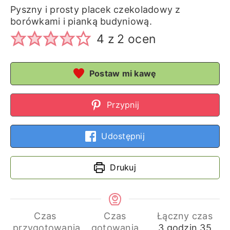
Pyszny i prosty placek czekoladowy z
borówkami i pianką budyniową.
4
z
2
ocen
Postaw mi kawę
Przypnij
Udostępnij
Drukuj
Czas
Czas
Łączny czas
godziny
min
przygotowania
gotowania
3
godzin
35