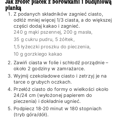
Jak zrobić placek z borówkami i budyniową
pianką
Z podanych składników zagnieć ciasto,
odłóż mniej więcej 1/3 ciasta, a do większej
części dodaj kakao i zagnieć.
240 g mąki pszennej,
200 g masła,
35 g cukru pudru,
5 żółtek,
1,5 łyżeczki proszku do pieczenia,
10 g gorzkiego kakao
Zawiń ciasta w folie i schłodź porządnie –
około 2 godziny w zamrażarce.
Wyjmij czekoladowe ciasto i zetrzyj je na
tarce o grubych oczkach.
Przełóż ciasto do formy o wielkości około
24/24 cm (wyłożonej papierem do
pieczenia) i dokładnie ugnieć.
Podpiecz 18-20 minut w 180 stopniach
(tryb góra/dół).