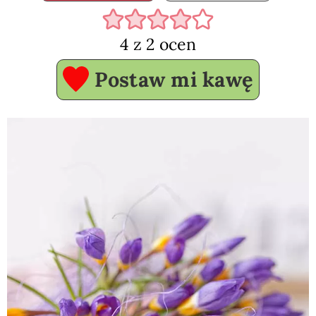
4
z
2
ocen
Postaw mi kawę