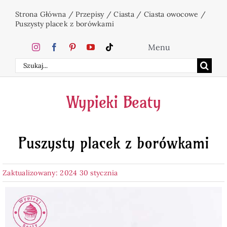
Przejdź
Strona Główna
/
Przepisy
/
Ciasta
/
Ciasta owocowe
/
do
Puszysty placek z borówkami
zawartości
Menu
Szukaj
Home
Wypieki Beaty
Ciasta
Puszysty placek z borówkami
Desery
Zaktualizowany: 2024 30 stycznia
Święta
Napoje