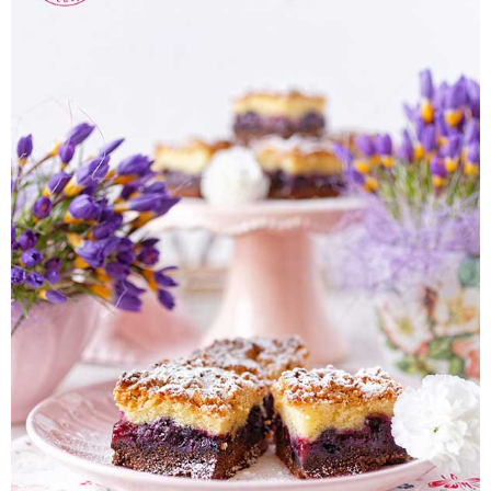
Pieczywo
Przetwory
Posiłki
Zdrowo i fit
Kuchnie świata
SKLEP
Polski