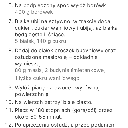
Na podpieczony spód wyłóż borówki.
400 g borówek
Białka ubij na sztywno, w trakcie dodaj
cukier , cukier waniliowy i ubijaj, aż białka
będą gęste i lśniące.
5 białek,
140 g cukru
Dodaj do białek proszek budyniowy oraz
ostudzone masło/olej – dokładnie
wymieszaj.
80 g masła,
2 budynie śmietankowe,
1 łyżka cukru waniliowego
Wyłóż pianę na owoce i wyrównaj
powierzchnię.
Na wierzch zetrzyj białe ciasto.
Piecz w 180 stopniach (góra/dół) przez
około 50-55 minut.
Po upieczeniu ostudź, a przed podaniem