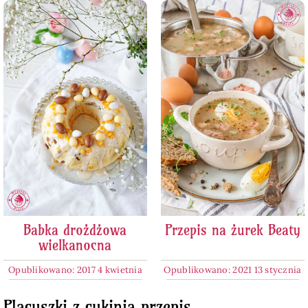
Babka drożdżowa
Przepis na żurek Beaty
wielkanocna
Opublikowano: 2017 4 kwietnia
Opublikowano: 2021 13 stycznia
Placuszki z cukinią przepis