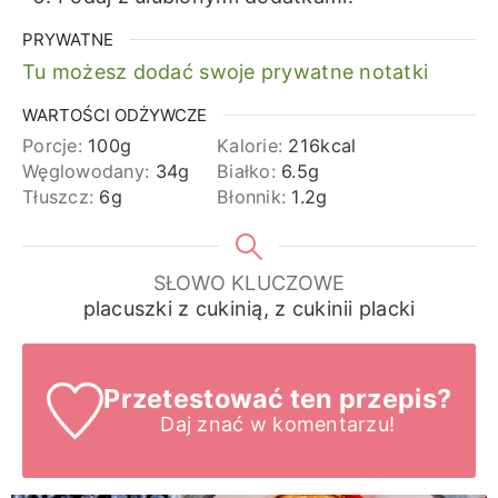
PRYWATNE
Tu możesz dodać swoje prywatne notatki
WARTOŚCI ODŻYWCZE
Porcje:
100
g
Kalorie:
216
kcal
Węglowodany:
34
g
Białko:
6.5
g
Tłuszcz:
6
g
Błonnik:
1.2
g
SŁOWO KLUCZOWE
placuszki z cukinią, z cukinii placki
Przetestować ten przepis?
Daj znać
w komentarzu!