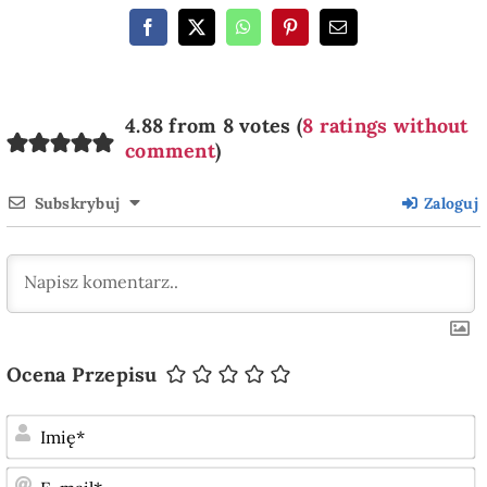
4.88 from 8 votes (
8 ratings without
comment
)
Subskrybuj
Zaloguj
Ocena Przepisu
I
E