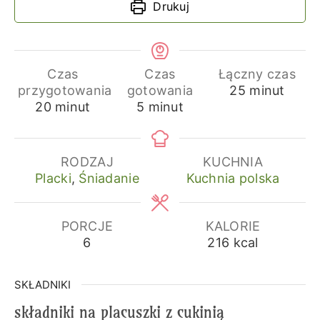
Drukuj
Czas
Czas
Łączny czas
minuty
przygotowania
gotowania
25
minut
minuty
minuty
20
minut
5
minut
RODZAJ
KUCHNIA
Placki
,
Śniadanie
Kuchnia polska
PORCJE
KALORIE
6
216
kcal
SKŁADNIKI
składniki na placuszki z cukinią