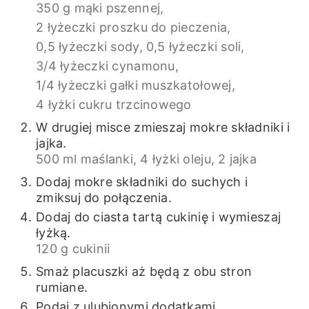
350 g mąki pszennej,
2 łyżeczki proszku do pieczenia,
0,5 łyżeczki sody,
0,5 łyżeczki soli,
3/4 łyżeczki cynamonu,
1/4 łyżeczki gałki muszkatołowej,
4 łyżki cukru trzcinowego
W drugiej misce zmieszaj mokre składniki i
jajka.
500 ml maślanki,
4 łyżki oleju,
2 jajka
Dodaj mokre składniki do suchych i
zmiksuj do połączenia.
Dodaj do ciasta tartą cukinię i wymieszaj
łyżką.
120 g cukinii
Smaż placuszki aż będą z obu stron
rumiane.
Podaj z ulubionymi dodatkami.