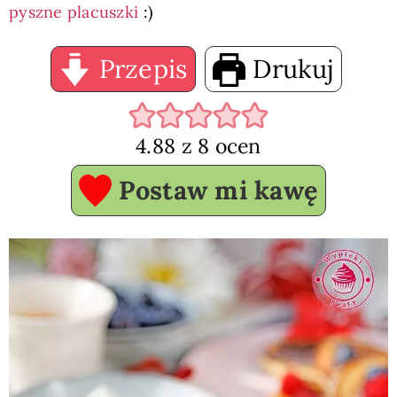
pyszne placuszki
:)
Przepis
Drukuj
4.88
z
8
ocen
Postaw mi kawę