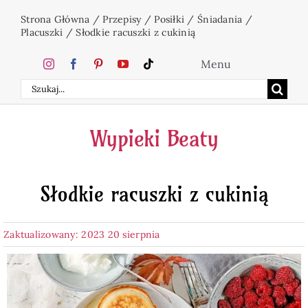
Przejdź
Strona Główna
/
Przepisy
/
Posiłki
/
Śniadania
/
do
Placuszki
/
Słodkie racuszki z cukinią
zawartości
Menu
Szukaj
Home
Wypieki Beaty
Ciasta
Słodkie racuszki z cukinią
Desery
Zaktualizowany: 2023 20 sierpnia
Święta
Napoje