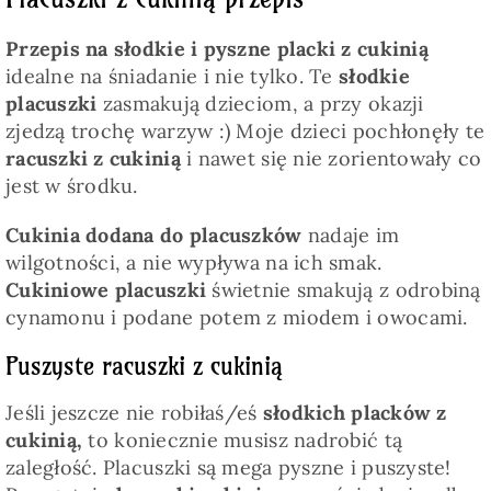
Przepis na słodkie i pyszne placki z cukinią
idealne na śniadanie i nie tylko. Te
słodkie
placuszki
zasmakują dzieciom, a przy okazji
zjedzą trochę warzyw :) Moje dzieci pochłonęły te
racuszki z cukinią
i nawet się nie zorientowały co
jest w środku.
Cukinia dodana do placuszków
nadaje im
wilgotności, a nie wypływa na ich smak.
Cukiniowe placuszki
świetnie smakują z odrobiną
cynamonu i podane potem z miodem i owocami.
Puszyste racuszki z cukinią
Jeśli jeszcze nie robiłaś/eś
słodkich placków z
cukinią,
to koniecznie musisz nadrobić tą
zaległość. Placuszki są mega pyszne i puszyste!