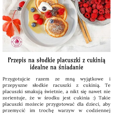
Pieczywo
Przetwory
Posiłki
Zdrowo i fit
Przepis na słodkie placuszki z cukinią
idealne na śniadanie
Kuchnie świata
Przygotujcie razem ze mną wyjątkowe i
przepyszne słodkie racuszki z cukinią. Te
SKLEP
placuszki smakują świetnie, a nikt się nawet nie
zorientuje, że w środku jest cukinia :) Takie
placuszki możecie przygotować dla dzieci, aby
Polski
przemycić im trochę warzyw w codziennej