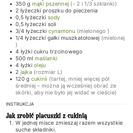
350
g
mąki pszennej
(- 2 i 1/3 szklanki)
2
łyżeczki
proszku do pieczenia
0,5
łyżeczki
sody
0,5
łyżeczki
soli
3/4
łyżeczki
cynamonu
(mielonego )
1/4
łyżeczki
gałki muszkatołowej
(mielonej
)
4
łyżki
cukru trzcinowego
500
ml
maślanki
4
łyżki
oleju
2
jajka
(rozmiar L)
120
g
cukinii
(tartej, mniej więcej pół
średniej – można ją wcześniej obrać ze
skórki, aby nie było jej widać w cieście)
INSTRUKCJA
Jak zrobić placuszki z cukinią
W jednej misce zmieszaj razem wszystkie
suche składniki.