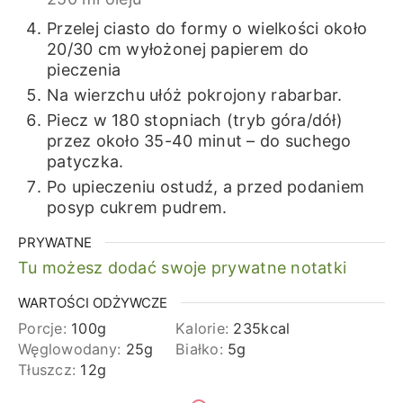
Przelej ciasto do formy o wielkości około
20/30 cm wyłożonej papierem do
pieczenia
Na wierzchu ułóż pokrojony rabarbar.
Piecz w 180 stopniach (tryb góra/dół)
przez około 35-40 minut – do suchego
patyczka.
Po upieczeniu ostudź, a przed podaniem
posyp cukrem pudrem.
PRYWATNE
Tu możesz dodać swoje prywatne notatki
WARTOŚCI ODŻYWCZE
Porcje:
100
g
Kalorie:
235
kcal
Węglowodany:
25
g
Białko:
5
g
Tłuszcz:
12
g