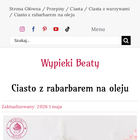
Przejdź
Strona Główna
/
Przepisy
/
Ciasta
/
Ciasta z warzywami
do
/
Ciasto z rabarbarem na oleju
zawartości
Menu
Szukaj
Home
Wypieki Beaty
Ciasta
Ciasto z rabarbarem na oleju
Desery
Zaktualizowany: 2026 1 maja
Święta
Napoje