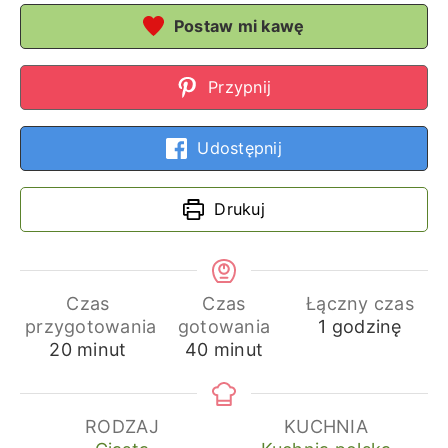
Postaw mi kawę
Przypnij
Udostępnij
Drukuj
Czas
Czas
Łączny czas
godzina
przygotowania
gotowania
1
godzinę
minuty
minuty
20
minut
40
minut
RODZAJ
KUCHNIA