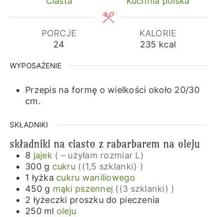
Ciasta
Kuchnia polska
PORCJE
KALORIE
24
235
kcal
WYPOSAŻENIE
Przepis na formę o wielkości około 20/30
cm.
SKŁADNIKI
składniki na ciasto z rabarbarem na oleju
8
jajek
( – użyłam rozmiar L)
300
g
cukru
((1,5 szklanki) )
1
łyżka
cukru waniliowego
450
g
mąki pszennej
((3 szklanki) )
2
łyżeczki
proszku do pieczenia
250
ml
oleju