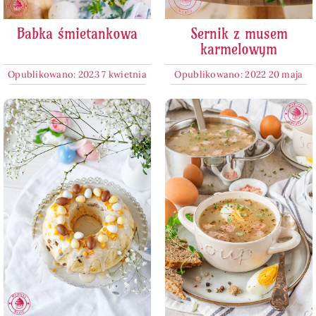
Babka śmietankowa
Sernik z musem
karmelowym
Opublikowano: 2023 7 kwietnia
Opublikowano: 2022 20 maja