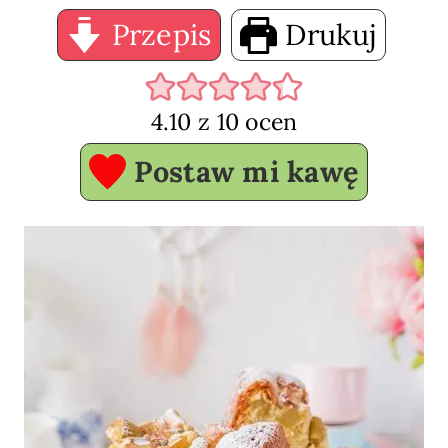
Przepis
Drukuj
4.10
z
10
ocen
Postaw mi kawę