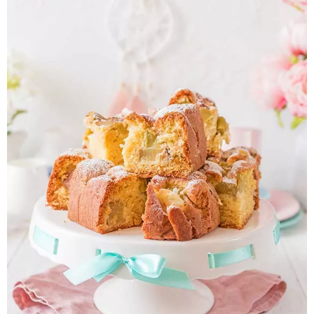
Pieczywo
Przetwory
Posiłki
Zdrowo i fit
Kuchnie świata
SKLEP
Polski