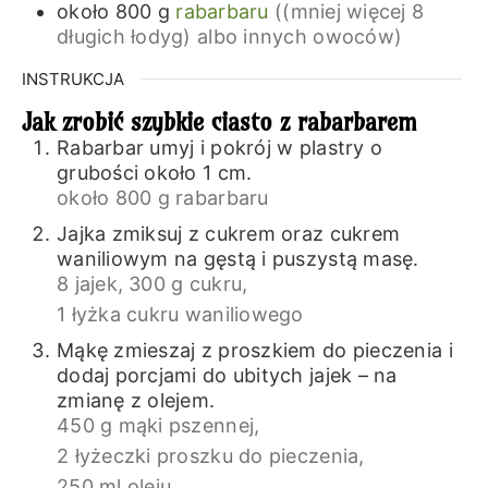
około 800
g
rabarbaru
((mniej więcej 8
długich łodyg) albo innych owoców)
INSTRUKCJA
Jak zrobić szybkie ciasto z rabarbarem
Rabarbar umyj i pokrój w plastry o
grubości około 1 cm.
około 800 g rabarbaru
Jajka zmiksuj z cukrem oraz cukrem
waniliowym na gęstą i puszystą masę.
8 jajek,
300 g cukru,
1 łyżka cukru waniliowego
Mąkę zmieszaj z proszkiem do pieczenia i
dodaj porcjami do ubitych jajek – na
zmianę z olejem.
450 g mąki pszennej,
2 łyżeczki proszku do pieczenia,
250 ml oleju