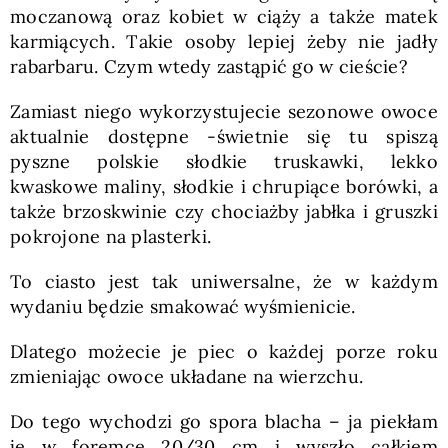
moczanową oraz kobiet w ciąży a także matek
karmiących. Takie osoby lepiej żeby nie jadły
rabarbaru. Czym wtedy zastąpić go w cieście?
Zamiast niego wykorzystujecie sezonowe owoce
aktualnie dostępne -świetnie się tu spiszą
pyszne polskie słodkie truskawki, lekko
kwaskowe maliny, słodkie i chrupiące borówki, a
także brzoskwinie czy chociażby jabłka i gruszki
pokrojone na plasterki.
To ciasto jest tak uniwersalne, że w każdym
wydaniu będzie smakować wyśmienicie.
Dlatego możecie je piec o każdej porze roku
zmieniając owoce układane na wierzchu.
Do tego wychodzi go spora blacha – ja piekłam
je w foremce 20/30 cm i wyszło całkiem