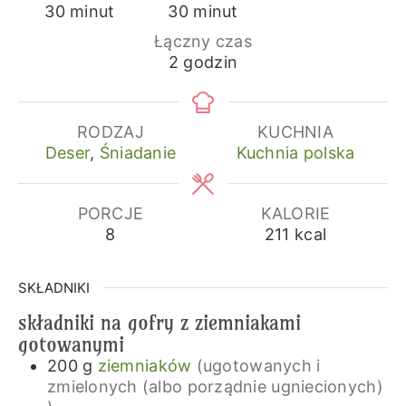
minuty
minuty
30
minut
30
minut
Łączny czas
godziny
2
godzin
RODZAJ
KUCHNIA
Deser
,
Śniadanie
Kuchnia polska
PORCJE
KALORIE
8
211
kcal
SKŁADNIKI
składniki na gofry z ziemniakami
gotowanymi
200
g
ziemniaków
(ugotowanych i
zmielonych (albo porządnie ugniecionych)