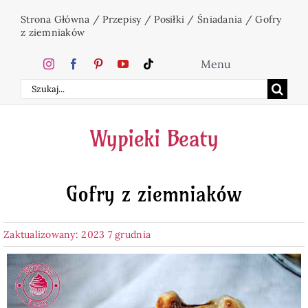
Przejdź
Strona Główna
/
Przepisy
/
Posiłki
/
Śniadania
/
Gofry
do
z ziemniaków
zawartości
Menu
Szukaj
Home
Wypieki Beaty
Ciasta
Gofry z ziemniaków
Desery
Zaktualizowany: 2023 7 grudnia
Święta
Napoje