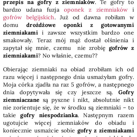
przepis na gofry z ziemniaków
. Te gofry to
bardzo udana fuzja
oponek z ziemniaków
i
gofrów belgijskich
. Już od dawna robiłam w
domu
drożdżowe oponki z gotowanymi
ziemniakami
i zawsze wszystkim bardzo one
smakowały. Teraz mój mąż dostał olśnienia i
zapytał się mnie, czemu nie zrobię
gofrów z
ziemniakami
? No właśnie, czemu??
Obierając ziemniaki na obiad zrobiłam ich od
razu więcej i następnego dnia usmażyłam gofry.
Moja córka zjadła na raz 5 gofrów, a następnego
dnia dopytywała się czy jeszcze są.
Gofry
ziemniaczane
są pyszne i nikt, absolutnie nikt
nie zorientuje się, że w środku są ziemniaki – to
takie
gofry niespodzianka
. Następnym razem
ugotujcie więcej ziemniaków do obiadu i
koniecznie usmażcie sobie
gofry z ziemniakami