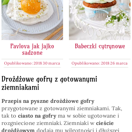
Pavlova jak jajko
Babeczki cytrynowe
sadzone
Opublikowano: 2018 30 marca
Opublikowano: 2018 26 marca
Drożdżowe gofry z gotowanymi
ziemniakami
Przepis na pyszne drożdżowe gofry
przygotowane z gotowanymi ziemniakami. Tak,
tak to
ciasto na gofry
ma w sobie ugotowane i
rozgniecione ziemniaki. Ziemniaki w
cieście
drożdżowym
dodają mu wilgotności i dłuższej