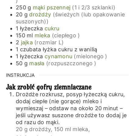
)
250
g
mąki pszennej
(1 i 2/3 szklanki)
20
g
drożdży
(świeżych (lub opakowanie
suszonych))
1
łyżeczka
cukru
150
ml
mleka
(ciepłego )
2
jajka
(rozmiar L)
1
czubata łyżka
cukru z wanilią
1
łyżeczka
cynamonu
(mielonego )
50
g
masła
(rozpuszczonego )
INSTRUKCJA
Jak zrobić gofry ziemniaczane
Drożdże rozkrusz, posyp łyżeczką cukru,
dodaj ciepłe (nie gorące) mleko i
wymieszaj – odstaw na około 20 minut –
jeśli używasz suszone drożdże to dodaj je
od razu do mąki.
20 g drożdży,
150 ml mleka,