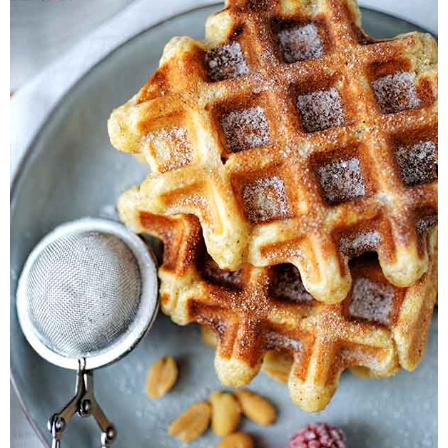
Pieczywo
Przetwory
Posiłki
Zdrowo i fit
Kuchnie świata
SKLEP
Polski