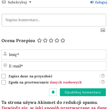
Subskrybuj
Zaloguj
Ocena Przepisu
I
E
m
Zapisz dane na przyszłość
Zgoda na przetwarzanie
danych osobowych
Ta strona używa Akismet do redukcji spamu.
Dowiedz się, w jaki sposób przetwarzane są dane