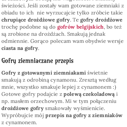
świeżości. Jeśli zostały wam gotowane ziemniaki z
obiadu to ich nie wyrzucajcie tylko zróbcie takie
chrupiące drożdżowe gofry
. Te
gofry drożdżowe
trochę podobne są do
gofrów belgijskich
, bo też
są zrobione na drożdżach. Smakują jednak
odmiennie. Gorąco polecam wam obydwie wersje
ciasta na gofry
.
Gofry ziemniaczane przepis
Gofry z gotowanymi ziemniakami
świetnie
smakują z odrobiną cynamonu. Zresztą według
mnie, wszystko smakuje lepiej z cynamonem :)
Gotowe gofry podajcie z
polewą czekoladową
i
np. masłem orzechowym. Mi w tym połączeniu
drożdżowe gofry
smakowały wyśmienicie.
Wypróbujcie mój
przepis na gofry z ziemniaków
z cynamonem.