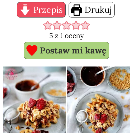
Przepis
Drukuj
5
z 1 oceny
Postaw mi kawę