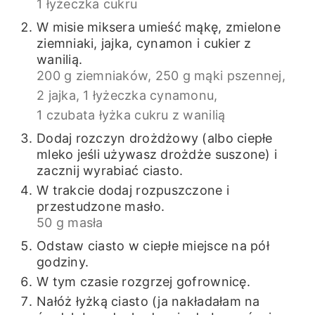
1 łyżeczka cukru
W misie miksera umieść mąkę, zmielone
ziemniaki, jajka, cynamon i cukier z
wanilią.
200 g ziemniaków,
250 g mąki pszennej,
2 jajka,
1 łyżeczka cynamonu,
1 czubata łyżka cukru z wanilią
Dodaj rozczyn drożdżowy (albo ciepłe
mleko jeśli używasz drożdże suszone) i
zacznij wyrabiać ciasto.
W trakcie dodaj rozpuszczone i
przestudzone masło.
50 g masła
Odstaw ciasto w ciepłe miejsce na pół
godziny.
W tym czasie rozgrzej gofrownicę.
Nałóż łyżką ciasto (ja nakładałam na