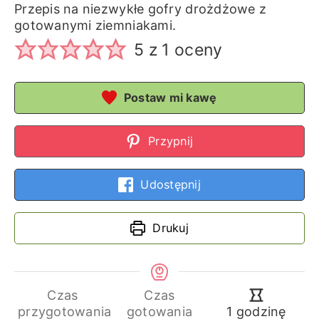
Przepis na niezwykłe gofry drożdżowe z
gotowanymi ziemniakami.
5
z 1 oceny
Postaw mi kawę
Przypnij
Udostępnij
Drukuj
Czas
Czas
godzina
przygotowania
gotowania
1
godzinę