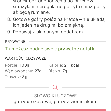
środek bez dochodzenia do brzegów i
smażyłam nieregularne gofry) i smaż gofry
aż będą rumiane.
Gotowe gofry połóż na kratce – nie układaj
ich jeden na drugim, bo zmiękną.
Podawaj z ulubionymi dodatkami.
PRYWATNE
Tu możesz dodać swoje prywatne notatki
WARTOŚCI ODŻYWCZE
Porcje:
100
g
Kalorie:
211
kcal
Węglowodany:
27
g
Białko:
7
g
Tłuszcz:
8
g
SŁOWO KLUCZOWE
gofry drożdżowe, gofry z ziemniakami