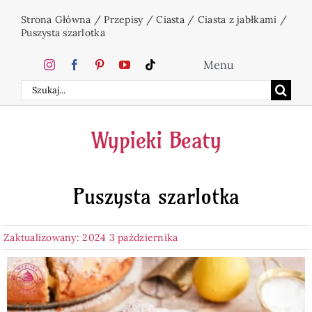
Przejdź
Strona Główna
/
Przepisy
/
Ciasta
/
Ciasta z jabłkami
/
do
Puszysta szarlotka
zawartości
Menu
Szukaj
Home
Wypieki Beaty
Ciasta
Puszysta szarlotka
Desery
Zaktualizowany: 2024 3 października
Święta
Napoje