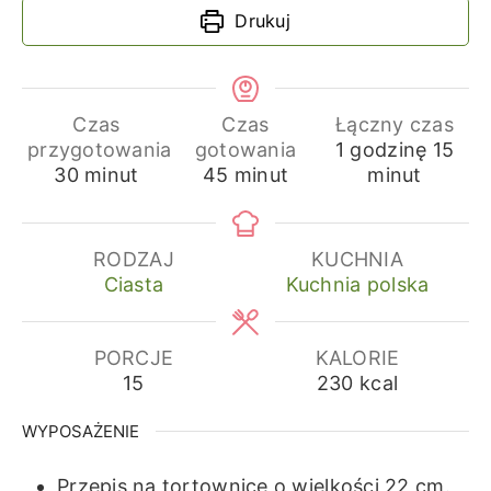
Drukuj
Czas
Czas
Łączny czas
godzina
min
przygotowania
gotowania
1
godzinę
15
minuty
minuty
30
minut
45
minut
minut
RODZAJ
KUCHNIA
Ciasta
Kuchnia polska
PORCJE
KALORIE
15
230
kcal
WYPOSAŻENIE
Przepis na tortownicę o wielkości 22 cm.