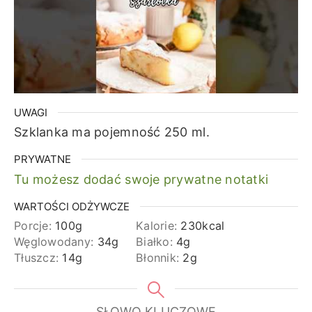
UWAGI
Szklanka ma pojemność 250 ml.
PRYWATNE
Tu możesz dodać swoje prywatne notatki
WARTOŚCI ODŻYWCZE
Porcje:
100
g
Kalorie:
230
kcal
Węglowodany:
34
g
Białko:
4
g
Tłuszcz:
14
g
Błonnik:
2
g
SŁOWO KLUCZOWE