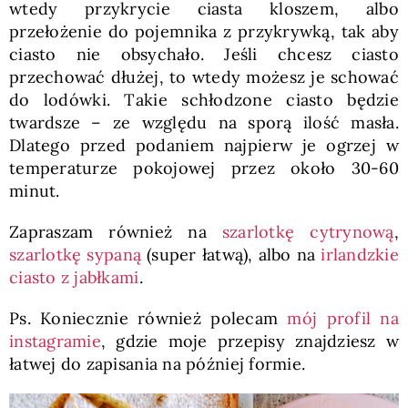
wtedy przykrycie ciasta kloszem, albo
przełożenie do pojemnika z przykrywką, tak aby
ciasto nie obsychało. Jeśli chcesz ciasto
przechować dłużej, to wtedy możesz je schować
do lodówki. Takie schłodzone ciasto będzie
twardsze – ze względu na sporą ilość masła.
Dlatego przed podaniem najpierw je ogrzej w
temperaturze pokojowej przez około 30-60
minut.
Zapraszam również na
szarlotkę cytrynową
,
szarlotkę sypaną
(super łatwą), albo na
irlandzkie
ciasto z jabłkami
.
Ps. Koniecznie również polecam
mój profil na
instagramie
, gdzie moje przepisy znajdziesz w
łatwej do zapisania na później formie.