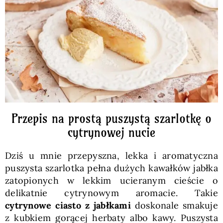
Pieczywo
Przetwory
Posiłki
Zdrowo i fit
Przepis na prostą puszystą szarlotkę o
cytrynowej nucie
Kuchnie świata
Dziś u mnie przepyszna, lekka i aromatyczna
puszysta szarlotka pełna dużych kawałków jabłka
SKLEP
zatopionych w lekkim ucieranym cieście o
delikatnie cytrynowym aromacie. Takie
cytrynowe ciasto z jabłkami
doskonale smakuje
Polski
z kubkiem gorącej herbaty albo kawy. Puszysta