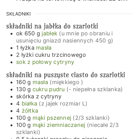
SKŁADNIKI
składniki na jabłka do szarlotki
ok 650
g
jabłek
(u mnie po obraniu i
usunięciu gniazd nasiennych 450 g)
1
łyżka
masła
2
łyżki
cukru trzcinowego
sok z połowy cytryny
składniki na puszyste ciasto do szarlotki
160
g
masła
(miękkiego )
130
g
cukru pudru
(- niepełna szklanka)
skórka z cytryny
4
białka
(z jajek rozmiar L)
4
żółtka
100
g
mąki pszennej
(2/3 szklanki)
100
g
mąki ziemniaczanej
(niecałe 2/3
szklanki)