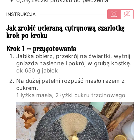
0,5
łyżeczki
proszku do pieczenia
INSTRUKCJA
Jak zrobić ucieraną cytrynową szarlotkę
krok po kroku
Krok 1 – przygotowania
Jabłka obierz, przekrój na ćwiartki, wytnij
gniazda nasienne i pokrój w grubą kostkę.
ok 650 g jabłek
Na dużej patelni rozpuść masło razem z
cukrem.
1 łyżka masła,
2 łyżki cukru trzcinowego