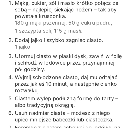
Mąkę, cukier, sól i masło krótko połącz ze
sobą – najlepiej siekając nożem – tak aby
powstała kruszonka.
180 g mąki pszennej,
50 g cukru pudru,
1 szczypta soli,
115 g masła
Dodaj jajko i szybko zagnieć ciasto.
1 jajko
Uformuj ciasto w płaski dysk, zawiń w folię
i schłodź w lodówce przez przynajmniej
pół godziny.
Wyjmij schłodzone ciasto, daj mu odtajać
przez jakieś 10 minut, a następnie cienko
rozwałkuj.
Ciastem wylep podłużną formę do tarty –
albo tradycyjną okrągłą.
Usuń nadmiar ciasta – możesz z niego
upiec mniejsze babeczki lub ciasteczka.
Foremkę z ciastem schowaj do lodówki na