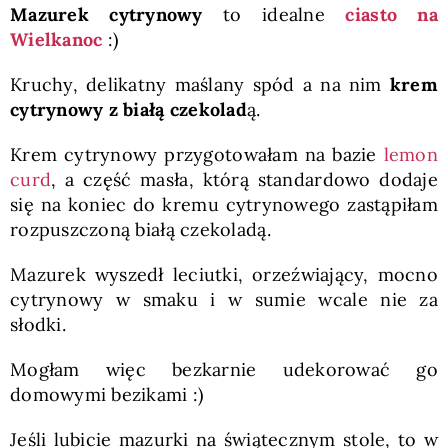
Mazurek cytrynowy
to idealne
ciasto na
Wielkanoc
:)
Kruchy, delikatny maślany spód a na nim
krem
cytrynowy z białą czekolad
ą.
Krem cytrynowy przygotowałam na bazie
lemon
curd
, a część masła, którą standardowo dodaje
się na koniec do kremu cytrynowego zastąpiłam
rozpuszczoną białą czekoladą.
Mazurek wyszedł leciutki, orzeźwiający, mocno
cytrynowy w smaku i w sumie wcale nie za
słodki.
Mogłam więc bezkarnie udekorować go
domowymi bezikami :)
Jeśli lubicie mazurki na świątecznym stole, to w