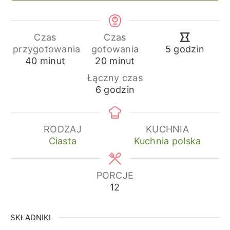
Czas
Czas
godziny
przygotowania
gotowania
5
godzin
minuty
minuty
40
minut
20
minut
Łączny czas
godziny
6
godzin
RODZAJ
KUCHNIA
Ciasta
Kuchnia polska
PORCJE
12
SKŁADNIKI