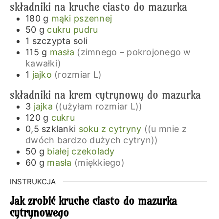
składniki na kruche ciasto do mazurka
180
g
mąki pszennej
50
g
cukru pudru
1
szczypta
soli
115
g
masła
(zimnego – pokrojonego w
kawałki)
1
jajko
(rozmiar L)
składniki na krem cytrynowy do mazurka
3
jajka
((użyłam rozmiar L))
120
g
cukru
0,5
szklanki
soku z cytryny
((u mnie z
dwóch bardzo dużych cytryn))
50
g
białej czekolady
60
g
masła
(miękkiego)
INSTRUKCJA
Jak zrobić kruche ciasto do mazurka
cytrynowego