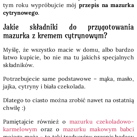
tym roku wypróbujcie mój
przepis na mazurka
cytrynowego
.
Jakie składniki do przygotowania
mazurka z kremem cytrynowym?
Myślę, że wszystko macie w domu, albo bardzo
łatwo kupicie, bo nie ma tu jakichś specjalnych
składników.
Potrzebujecie same podstawowe – mąka, masło,
jajka, cytryny i biała czekolada.
Dlatego to ciasto można zrobić nawet na ostatnią
chwilę :)
Pamiętajcie również o
mazurku czekoladowo-
karmelowym
oraz o
mazurku makowym babci
mojego męża – to taki tradycyjny przepis będący