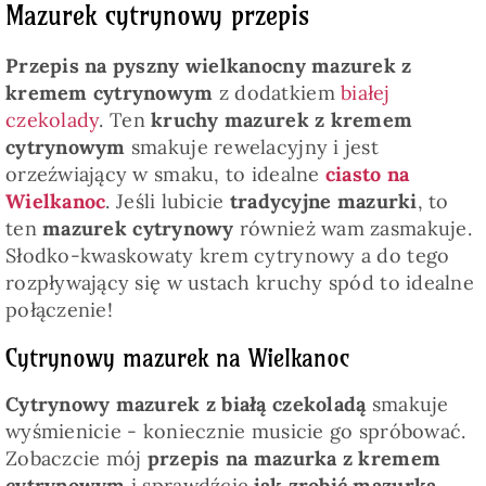
Mazurek cytrynowy przepis
Przepis na pyszny wielkanocny mazurek z
kremem cytrynowym
z dodatkiem
białej
czekolady
. Ten
kruchy mazurek z kremem
cytrynowym
smakuje rewelacyjny i jest
orzeźwiający w smaku, to idealne
ciasto na
Wielkanoc
. Jeśli lubicie
tradycyjne mazurki
, to
ten
mazurek cytrynowy
również wam zasmakuje.
Słodko-kwaskowaty krem cytrynowy a do tego
rozpływający się w ustach kruchy spód to idealne
połączenie!
Cytrynowy mazurek na Wielkanoc
Cytrynowy mazurek z białą czekoladą
smakuje
wyśmienicie - koniecznie musicie go spróbować.
Zobaczcie mój
przepis na mazurka z kremem
cytrynowym
i sprawdźcie
jak zrobić mazurka