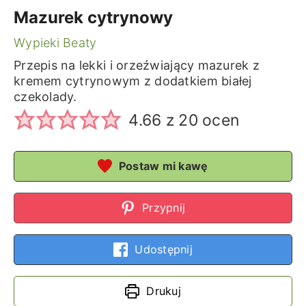
Mazurek cytrynowy
Wypieki Beaty
Przepis na lekki i orzeźwiający mazurek z
kremem cytrynowym z dodatkiem białej
czekolady.
4.66
z
20
ocen
Postaw mi kawę
Przypnij
Udostępnij
Drukuj