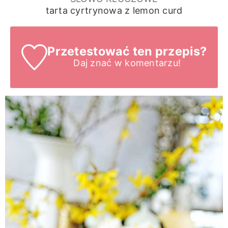
tarta cyrtrynowa z lemon curd
Przetestować ten przepis?
Daj znać
w komentarzu!