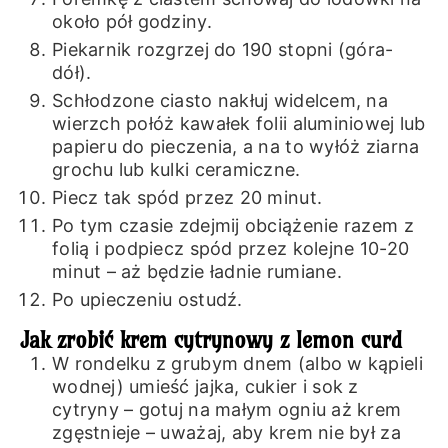
około pół godziny.
Piekarnik rozgrzej do 190 stopni (góra-
dół).
Schłodzone ciasto nakłuj widelcem, na
wierzch połóż kawałek folii aluminiowej lub
papieru do pieczenia, a na to wyłóż ziarna
grochu lub kulki ceramiczne.
Piecz tak spód przez 20 minut.
Po tym czasie zdejmij obciążenie razem z
folią i podpiecz spód przez kolejne 10-20
minut – aż będzie ładnie rumiane.
Po upieczeniu ostudź.
Jak zrobić krem cytrynowy z lemon curd
W rondelku z grubym dnem (albo w kąpieli
wodnej) umieść jajka, cukier i sok z
cytryny – gotuj na małym ogniu aż krem
zgęstnieje – uważaj, aby krem nie był za