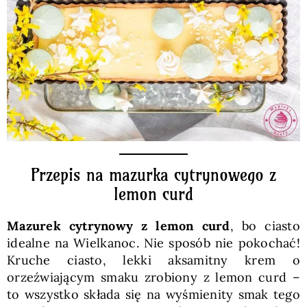
Pieczywo
Przetwory
Posiłki
Zdrowo i fit
Przepis na mazurka cytrynowego z
lemon curd
Kuchnie świata
Mazurek cytrynowy z lemon curd
, bo ciasto
idealne na Wielkanoc. Nie sposób nie pokochać!
SKLEP
Kruche ciasto, lekki aksamitny krem o
orzeźwiającym smaku zrobiony z lemon curd –
Polski
to wszystko składa się na wyśmienity smak tego