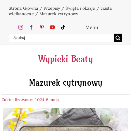
Przejdź
Strona Główna
/
Przepisy
/
Święta i okazje
/
ciasta
do
wielkanocne
/
Mazurek cytrynowy
zawartości
Menu
Szukaj
Home
Wypieki Beaty
Ciasta
Mazurek cytrynowy
Desery
Zaktualizowany: 2024 6 maja
Święta
Napoje