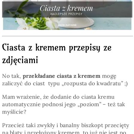
Pieczywo
Przetwory
Ciasta z kremem przepisy ze
Posiłki
zdjęciami
Zdrowo i fit
No tak,
przekładane
ciasta z kremem
mogę
zaliczyć do ciast typu „rozpusta do kwadratu” ;)
Kuchnie świata
Mam wrażenie, że dodanie do ciasta kremu
automatycznie podnosi jego „poziom” – też tak
SKLEP
myślicie?
Przecież taki zwykły i banalny biszkopt przecięty
Polski
na blaty i przełożony kremem, to już nie jest po