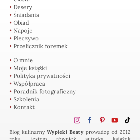
•
Desery
•
Śniadania
•
Obiad
•
Napoje
•
Pieczywo
•
Przelicznik foremek
•
O mnie
•
Moje książki
•
Polityka prywatności
•
Współpraca
•
Poradnik fotograficzny
•
Szkolenia
•
Kontakt
Blog kulinarny
Wypieki Beaty
prowadzę od 2012
roku, jestem również autorką książek