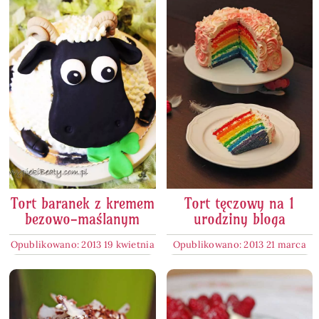
Tort baranek z kremem
Tort tęczowy na 1
bezowo-maślanym
urodziny bloga
Opublikowano: 2013 19 kwietnia
Opublikowano: 2013 21 marca