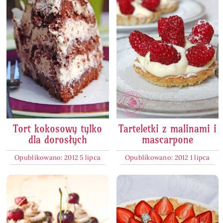
Tort kokosowy tylko
Tarteletki z malinami i
dla dorosłych
mascarpone
Opublikowano: 2012 5 lipca
Opublikowano: 2012 1 lipca