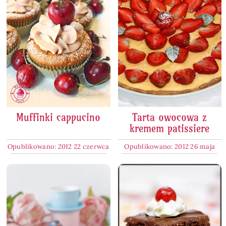
Muffinki cappucino
Tarta owocowa z
kremem patissiere
Opublikowano: 2012 22 czerwca
Opublikowano: 2012 26 maja