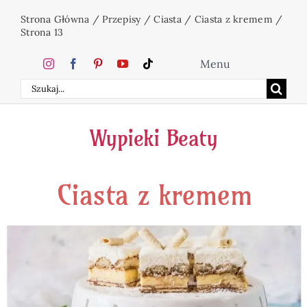
Przejdź
Strona Główna
/
Przepisy
/
Ciasta
/
Ciasta z kremem
/
do
Strona 13
zawartości
Menu
Szukaj
Home
Wypieki Beaty
Ciasta
Ciasta z kremem
Desery
Święta
Napoje