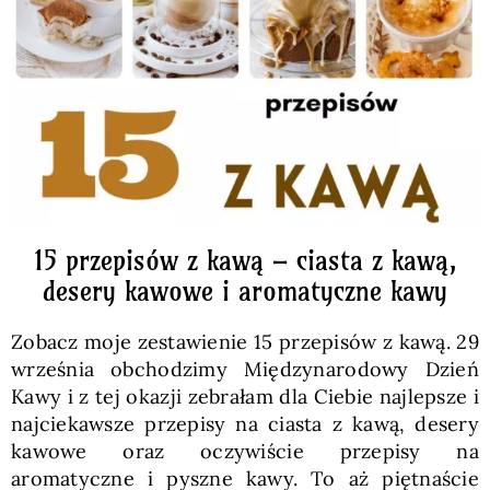
Pieczywo
Przetwory
Posiłki
Zdrowo i fit
15 przepisów z kawą – ciasta z kawą,
desery kawowe i aromatyczne kawy
Kuchnie świata
Zobacz moje zestawienie 15 przepisów z kawą. 29
września obchodzimy Międzynarodowy Dzień
SKLEP
Kawy i z tej okazji zebrałam dla Ciebie najlepsze i
najciekawsze przepisy na ciasta z kawą, desery
kawowe oraz oczywiście przepisy na
Polski
aromatyczne i pyszne kawy. To aż piętnaście