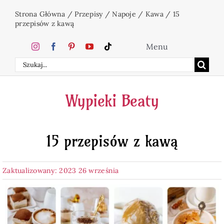
Przejdź
Strona Główna
/
Przepisy
/
Napoje
/
Kawa
/
15
do
przepisów z kawą
zawartości
Menu
Szukaj
Home
Wypieki Beaty
Ciasta
15 przepisów z kawą
Desery
Zaktualizowany: 2023 26 września
Święta
Napoje