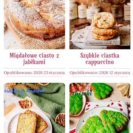
Migdałowe ciasto z
Szybkie ciastka
jabłkami
cappuccino
Opublikowano: 2026 23 stycznia
Opublikowano: 2026 12 stycznia