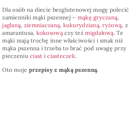
Dla osób na diecie bezglutenowej mogę polecić
zamienniki mąki pszennej –
mąkę gryczaną
,
jaglaną
,
ziemniaczaną
,
kukurydzianą
,
ryżową
, z
amarantusa,
kokosową
czy też
migdałową
. Te
mąki mają trochę inne właściwości i smak niż
mąka pszenna i trzeba to brać pod uwagę przy
pieczeniu
ciast
i
ciasteczek
.
Oto moje
przepisy z mąką pszenną
.