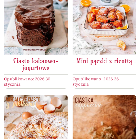
Ciasto kakaowo-
Mini pączki z ricottą
jogurtowe
Opublikowano: 2026 30
Opublikowano: 2026 26
stycznia
stycznia