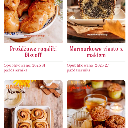
Drożdżowe rogaliki
Marmurkowe ciasto z
Biscoff
makiem
Opublikowano: 2025 31
Opublikowano: 2025 27
października
października