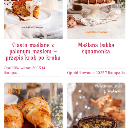
Ciasto maślane z
Maślana babka
palonym masłem –
cynamonka
przepis krok po kroku
Opublikowano: 2025 14
listopada
Opublikowano: 2025 7 listopada