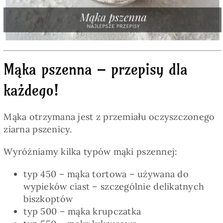
Pieczywo
Przetwory
Mąka pszenna – przepisy dla
Posiłki
każdego!
Zdrowo i fit
Mąka otrzymana jest z przemiału oczyszczonego
ziarna pszenicy.
Kuchnie świata
Wyróżniamy kilka typów mąki pszennej:
SKLEP
typ 450 – mąka tortowa – używana do
wypieków ciast – szczególnie delikatnych
biszkoptów
Polski
typ 500 – mąka krupczatka