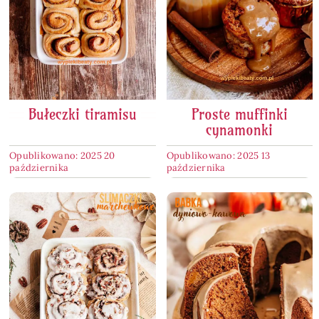
Bułeczki tiramisu
Proste muffinki
cynamonki
Opublikowano: 2025 20
Opublikowano: 2025 13
października
października