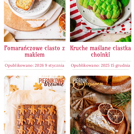
Pomarańczowe ciasto z
Kruche maślane ciastka
makiem
choinki
Opublikowano: 2026 9 stycznia
Opublikowano: 2025 15 grudnia