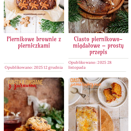
Piernikowe brownie z
Ciasto piernikowo-
pierniczkami
migdałowe – prosty
przepis
Opublikowano: 2025 28
Opublikowano: 2025 12 grudnia
listopada