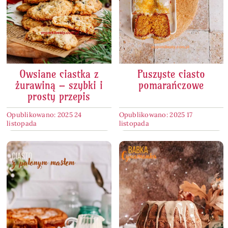
Owsiane ciastka z
Puszyste ciasto
żurawiną – szybki i
pomarańczowe
prosty przepis
Opublikowano: 2025 24
Opublikowano: 2025 17
listopada
listopada