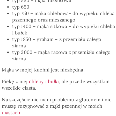
typ 550 – mąka luksusowa
typ 650
typ 750 – mąka chlebowa- do wypieku chleba
pszennego oraz mieszanego
typ 1400 – mąka sitkowa – do wypieku chleba
i bułek
typ 1850 – graham – z przemiału całego
ziarna
typ 2000 – mąka razowa z przemiału całego
ziarna
Mąka w mojej kuchni jest niezbędna.
Piekę z niej
chleby
i
bułki
, ale przede wszystkim
wszelkie ciasta.
Na szczęście nie mam problemu z glutenem i nie
muszę rezygnować z mąki pszennej w moich
ciastach
.