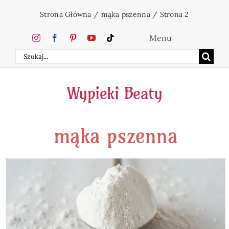
Przejdź
Strona Główna
/
mąka pszenna
/
Strona 2
do
zawartości
Menu
Szukaj
Home
Wypieki Beaty
Ciasta
mąka pszenna
Desery
Święta
Napoje