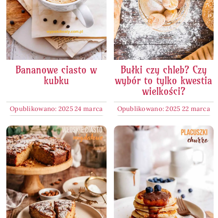
Bananowe ciasto w
Bułki czy chleb? Czy
kubku
wybór to tylko kwestia
wielkości?
Opublikowano: 2025 24 marca
Opublikowano: 2025 22 marca