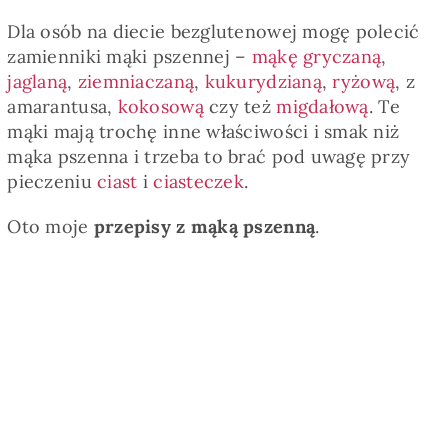
Dla osób na diecie bezglutenowej mogę polecić
zamienniki mąki pszennej –
mąkę gryczaną
,
jaglaną
,
ziemniaczaną
,
kukurydzianą
,
ryżową
, z
amarantusa,
kokosową
czy też
migdałową
. Te
mąki mają trochę inne właściwości i smak niż
mąka pszenna i trzeba to brać pod uwagę przy
pieczeniu
ciast
i
ciasteczek
.
Oto moje
przepisy z mąką pszenną
.