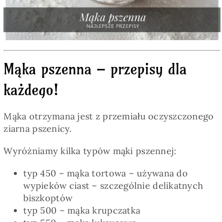
Pieczywo
Przetwory
Mąka pszenna – przepisy dla
Posiłki
każdego!
Zdrowo i fit
Mąka otrzymana jest z przemiału oczyszczonego
ziarna pszenicy.
Kuchnie świata
Wyróżniamy kilka typów mąki pszennej:
SKLEP
typ 450 – mąka tortowa – używana do
wypieków ciast – szczególnie delikatnych
biszkoptów
Polski
typ 500 – mąka krupczatka