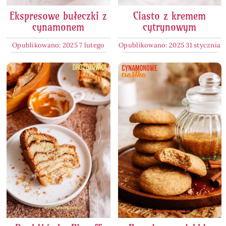
Ekspresowe bułeczki z
Ciasto z kremem
cynamonem
cytrynowym
Opublikowano: 2025 7 lutego
Opublikowano: 2025 31 stycznia