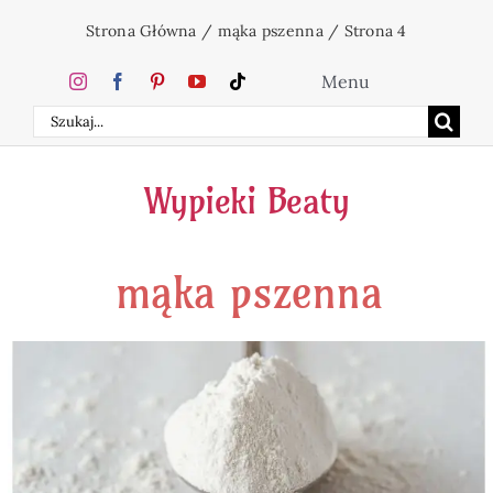
Przejdź
Strona Główna
/
mąka pszenna
/
Strona 4
do
zawartości
Menu
Szukaj
Home
Wypieki Beaty
Ciasta
mąka pszenna
Desery
Święta
Napoje