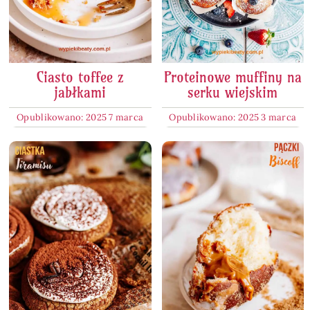
Ciasto toffee z
Proteinowe muffiny na
jabłkami
serku wiejskim
Opublikowano: 2025 7 marca
Opublikowano: 2025 3 marca