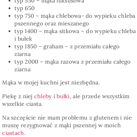
typ 550 – mąka luksusowa
typ 650
typ 750 – mąka chlebowa- do wypieku chleba
pszennego oraz mieszanego
typ 1400 – mąka sitkowa – do wypieku chleba
i bułek
typ 1850 – graham – z przemiału całego
ziarna
typ 2000 – mąka razowa z przemiału całego
ziarna
Mąka w mojej kuchni jest niezbędna.
Piekę z niej
chleby
i
bułki
, ale przede wszystkim
wszelkie ciasta.
Na szczęście nie mam problemu z glutenem i nie
muszę rezygnować z mąki pszennej w moich
ciastach
.