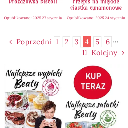
Drożdżówka Biscoff
Przepis na miękkie
ciastka cynamonowe
Opublikowano: 2025 27 stycznia
Opublikowano: 2025 24 stycznia
Poprzedni
1
2
3
4
5
6
···
11
Kolejny