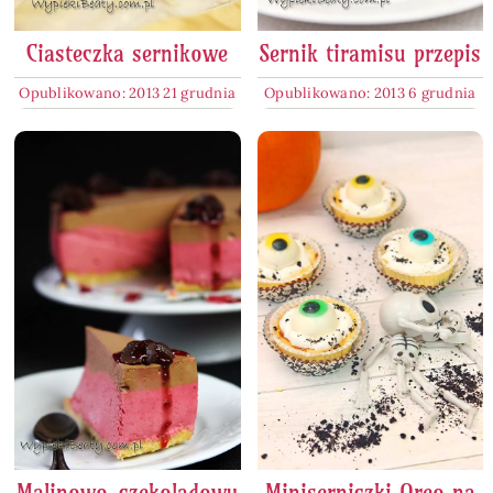
Ciasteczka sernikowe
Sernik tiramisu przepis
Opublikowano: 2013 21 grudnia
Opublikowano: 2013 6 grudnia
Malinowo-czekoladowy
Miniserniczki Oreo na