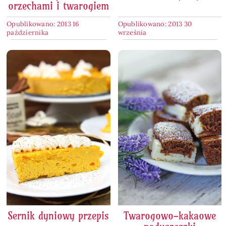
orzechami i twarogiem
Opublikowano: 2013 16
Opublikowano: 2013 30
października
września
Sernik dyniowy przepis
Twarogowo-kakaowe