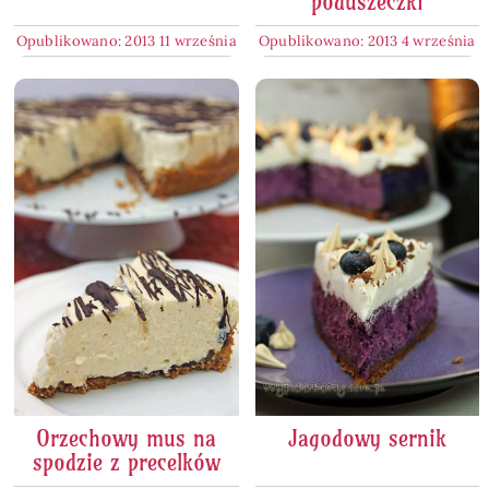
poduszeczki
Opublikowano: 2013 11 września
Opublikowano: 2013 4 września
Orzechowy mus na
Jagodowy sernik
spodzie z precelków