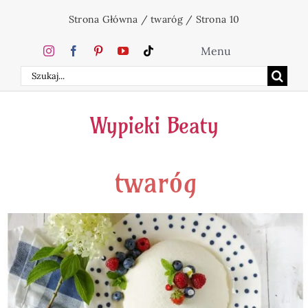
Przejdź
Strona Główna
/
twaróg
/
Strona 10
do
zawartości
Menu
Szukaj
Home
Wypieki Beaty
Ciasta
twaróg
Desery
Święta
Napoje