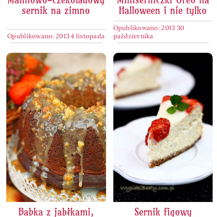
sernik na zimno
Halloween i nie tylko
Opublikowano: 2013 30
Opublikowano: 2013 4 listopada
października
Babka z jabłkami,
Sernik figowy