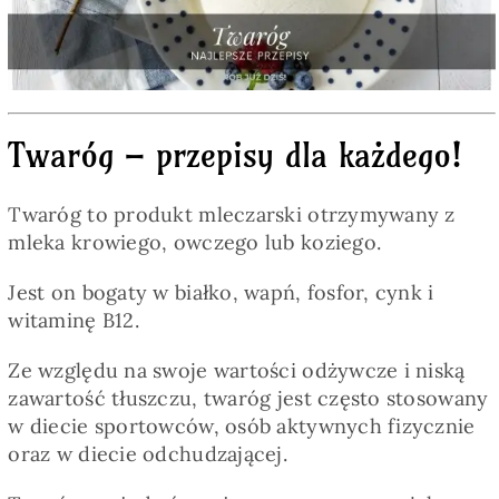
Pieczywo
Przetwory
Twaróg – przepisy dla każdego!
Posiłki
Twaróg to produkt mleczarski otrzymywany z
Zdrowo i fit
mleka krowiego, owczego lub koziego.
Jest on bogaty w białko, wapń, fosfor, cynk i
Kuchnie świata
witaminę B12.
Ze względu na swoje wartości odżywcze i niską
SKLEP
zawartość tłuszczu, twaróg jest często stosowany
w diecie sportowców, osób aktywnych fizycznie
oraz w diecie odchudzającej.
Polski