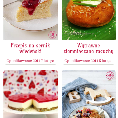
Przepis na sernik
Wytrawne
wiedeński
ziemniaczane racuchy
Opublikowano: 2014 7 lutego
Opublikowano: 2014 5 lutego