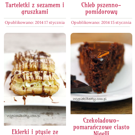
Tarteletki z sezamem i
Chleb pszenno-
gruszkami
pomidorowy
Opublikowano: 2014 17 stycznia
Opublikowano: 2014 15 stycznia
Czekoladowo-
pomarańczowe ciasto
Eklerki i ptysie ze
Nigelli