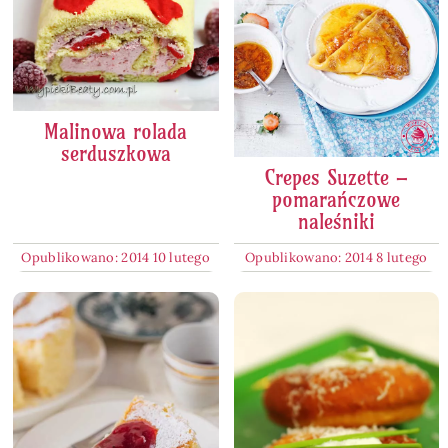
Malinowa rolada
serduszkowa
Crepes Suzette –
pomarańczowe
naleśniki
Opublikowano: 2014 10 lutego
Opublikowano: 2014 8 lutego