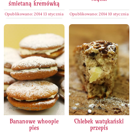
śmietaną kremówką
Opublikowano: 2014 13 stycznia
Opublikowano: 2014 10 stycznia
Bananowe whoopie
Chlebek watykański
pies
przepis