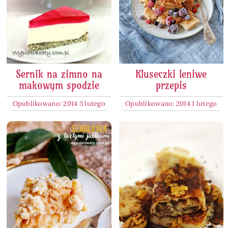
Sernik na zimno na
Kluseczki leniwe
makowym spodzie
przepis
Opublikowano: 2014 3 lutego
Opublikowano: 2014 1 lutego