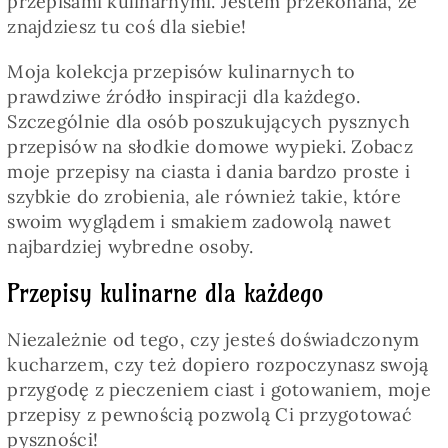
przepisami kulinarnymi. Jestem przekonana, że
Pieczywo
znajdziesz tu coś dla siebie!
Moja kolekcja przepisów kulinarnych to
Przetwory
prawdziwe źródło inspiracji dla każdego.
Szczególnie dla osób poszukujących pysznych
Posiłki
przepisów na słodkie domowe wypieki. Zobacz
moje przepisy na ciasta i dania bardzo proste i
szybkie do zrobienia, ale również takie, które
Zdrowo i fit
swoim wyglądem i smakiem zadowolą nawet
najbardziej wybredne osoby.
Kuchnie świata
Przepisy kulinarne dla każdego
Niezależnie od tego, czy jesteś doświadczonym
SKLEP
kucharzem, czy też dopiero rozpoczynasz swoją
przygodę z pieczeniem ciast i gotowaniem, moje
Polski
przepisy z pewnością pozwolą Ci przygotować
pyszności!