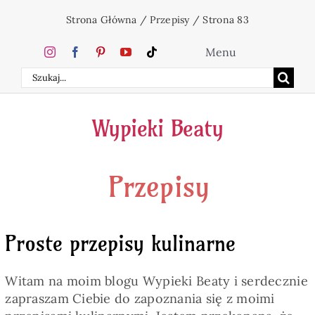
Przejdź
Strona Główna
/
Przepisy
/
Strona 83
do
zawartości
Menu
Szukaj
Home
Wypieki Beaty
Ciasta
Przepisy
Desery
Święta
Proste przepisy kulinarne
Napoje
Witam na moim blogu Wypieki Beaty i serdecznie
zapraszam Ciebie do zapoznania się z moimi