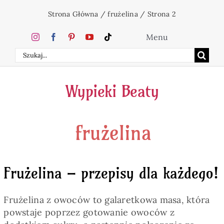
Przejdź
Strona Główna
/
frużelina
/
Strona 2
do
zawartości
Menu
Szukaj
Home
Wypieki Beaty
Ciasta
frużelina
Desery
Święta
Frużelina – przepisy dla każdego!
Napoje
Frużelina z owoców to galaretkowa masa, która
powstaje poprzez gotowanie owoców z