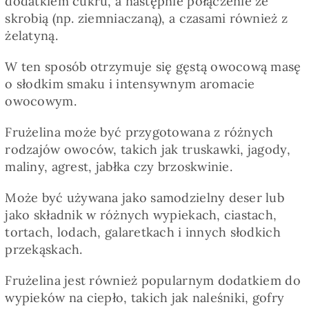
dodatkiem cukru, a następnie połączenie ze
Pieczywo
skrobią (np. ziemniaczaną), a czasami również z
żelatyną.
Przetwory
W ten sposób otrzymuje się gęstą owocową masę
o słodkim smaku i intensywnym aromacie
Posiłki
owocowym.
Frużelina może być przygotowana z różnych
Zdrowo i fit
rodzajów owoców, takich jak truskawki, jagody,
maliny, agrest, jabłka czy brzoskwinie.
Kuchnie świata
Może być używana jako samodzielny deser lub
jako składnik w różnych wypiekach, ciastach,
tortach, lodach, galaretkach i innych słodkich
SKLEP
przekąskach.
Frużelina jest również popularnym dodatkiem do
Polski
wypieków na ciepło, takich jak naleśniki, gofry