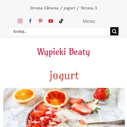
Przejdź
Strona Główna
/
jogurt
/
Strona 3
do
zawartości
Menu
Szukaj
Home
Wypieki Beaty
Ciasta
jogurt
Desery
Święta
Napoje