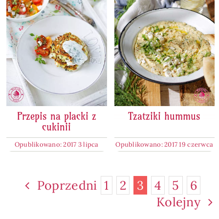
Przepis na placki z
Tzatziki hummus
cukinii
Opublikowano: 2017 3 lipca
Opublikowano: 2017 19 czerwca
Poprzedni
1
2
3
4
5
6
Kolejny