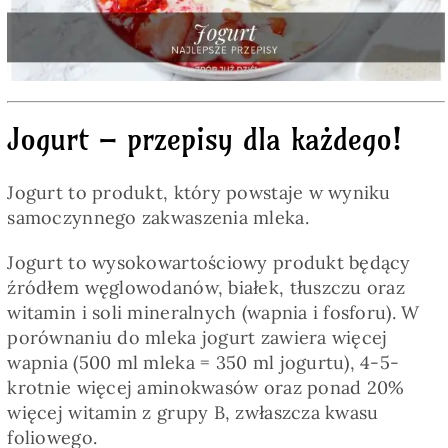
Pieczywo
Przetwory
Jogurt – przepisy dla każdego!
Posiłki
Jogurt to produkt, który powstaje w wyniku
Zdrowo i fit
samoczynnego zakwaszenia mleka.
Jogurt to wysokowartościowy produkt będący
Kuchnie świata
źródłem węglowodanów, białek, tłuszczu oraz
witamin i soli mineralnych (wapnia i fosforu). W
porównaniu do mleka jogurt zawiera więcej
SKLEP
wapnia (500 ml mleka = 350 ml jogurtu), 4-5-
krotnie więcej aminokwasów oraz ponad 20%
Polski
więcej witamin z grupy B, zwłaszcza kwasu
foliowego.