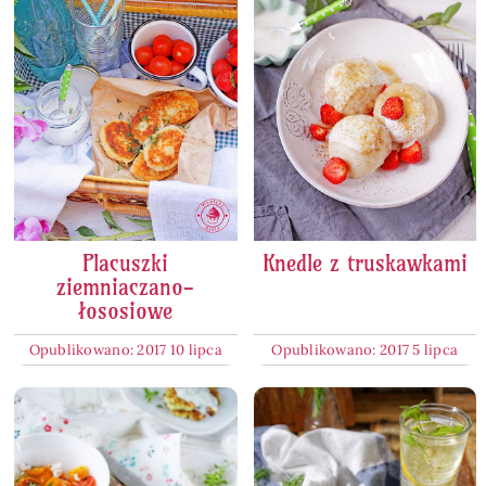
Placuszki
Knedle z truskawkami
ziemniaczano-
łososiowe
Opublikowano: 2017 10 lipca
Opublikowano: 2017 5 lipca