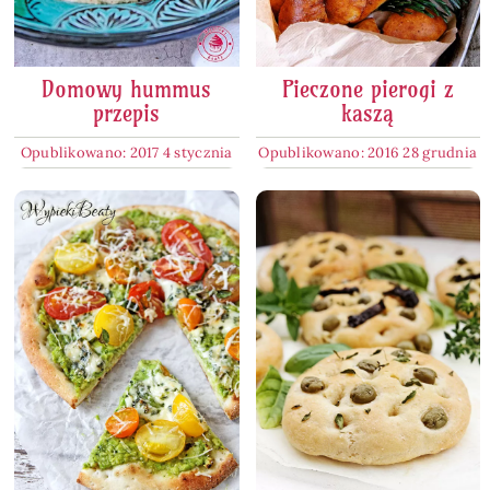
Domowy hummus
Pieczone pierogi z
przepis
kaszą
Opublikowano: 2017 4 stycznia
Opublikowano: 2016 28 grudnia