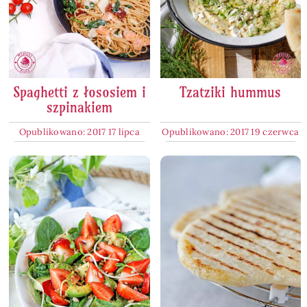
Spaghetti z łososiem i
Tzatziki hummus
szpinakiem
Opublikowano: 2017 17 lipca
Opublikowano: 2017 19 czerwca