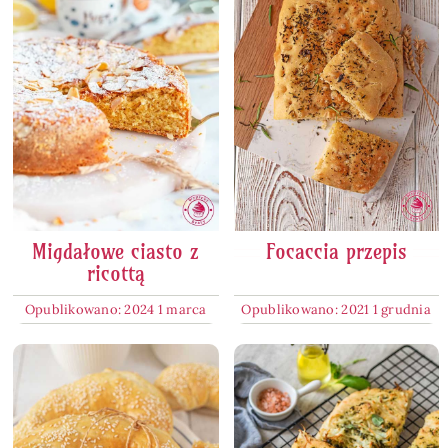
Migdałowe ciasto z
Focaccia przepis
ricottą
Opublikowano: 2024 1 marca
Opublikowano: 2021 1 grudnia