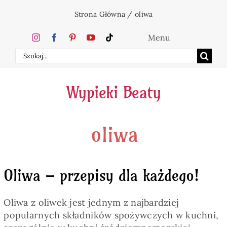
Przejdź
Strona Główna
/
oliwa
do
zawartości
Menu
Szukaj
Home
Wypieki Beaty
Ciasta
oliwa
Desery
Święta
Oliwa – przepisy dla każdego!
Napoje
Oliwa z oliwek jest jednym z najbardziej
popularnych składników spożywczych w kuchni,