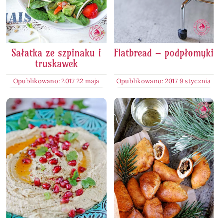
Sałatka ze szpinaku i
Flatbread – podpłomyki
truskawek
Opublikowano: 2017 22 maja
Opublikowano: 2017 9 stycznia