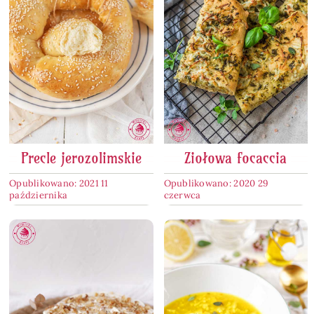
Precle jerozolimskie
Ziołowa focaccia
Opublikowano: 2021 11
Opublikowano: 2020 29
października
czerwca