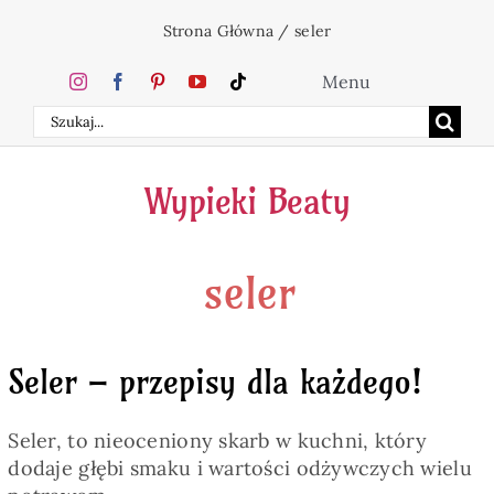
Przejdź
Strona Główna
/
seler
do
zawartości
Menu
Szukaj
Home
Wypieki Beaty
Ciasta
seler
Desery
Święta
Seler – przepisy dla każdego!
Napoje
Seler, to nieoceniony skarb w kuchni, który
dodaje głębi smaku i wartości odżywczych wielu