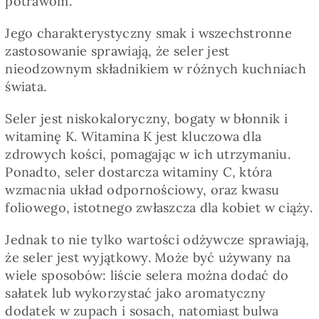
potrawom.
Pieczywo
Jego charakterystyczny smak i wszechstronne
zastosowanie sprawiają, że seler jest
Przetwory
nieodzownym składnikiem w różnych kuchniach
świata.
Posiłki
Seler jest niskokaloryczny, bogaty w błonnik i
witaminę K. Witamina K jest kluczowa dla
Zdrowo i fit
zdrowych kości, pomagając w ich utrzymaniu.
Ponadto, seler dostarcza witaminy C, która
wzmacnia układ odpornościowy, oraz kwasu
Kuchnie świata
foliowego, istotnego zwłaszcza dla kobiet w ciąży.
Jednak to nie tylko wartości odżywcze sprawiają,
SKLEP
że seler jest wyjątkowy. Może być używany na
wiele sposobów: liście selera można dodać do
Polski
sałatek lub wykorzystać jako aromatyczny
dodatek w zupach i sosach, natomiast bulwa