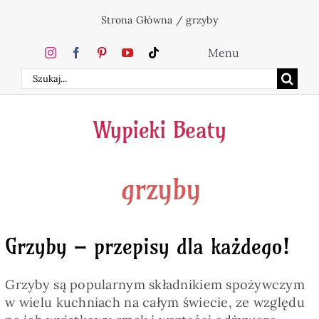
Przejdź
Strona Główna
/
grzyby
do
zawartości
Menu
Szukaj
Home
Wypieki Beaty
Ciasta
grzyby
Desery
Święta
Grzyby – przepisy dla każdego!
Napoje
Grzyby są popularnym składnikiem spożywczym
w wielu kuchniach na całym świecie, ze względu