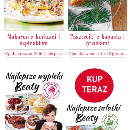
Makaron z kurkami i
Paszteciki z kapustą i
szpinakiem
grzybami
Opublikowano: 2016 6 sierpnia
Opublikowano: 2012 30 grudnia