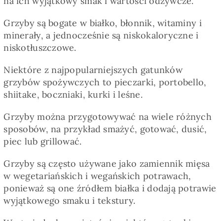
na ich wyjątkowy smak i wartości odżywcze.
Pieczywo
Grzyby są bogate w białko, błonnik, witaminy i
minerały, a jednocześnie są niskokaloryczne i
Przetwory
niskotłuszczowe.
Niektóre z najpopularniejszych gatunków
Posiłki
grzybów spożywczych to pieczarki, portobello,
shiitake, boczniaki, kurki i leśne.
Zdrowo i fit
Grzyby można przygotowywać na wiele różnych
sposobów, na przykład smażyć, gotować, dusić,
Kuchnie świata
piec lub grillować.
Grzyby są często używane jako zamiennik mięsa
SKLEP
w wegetariańskich i wegańskich potrawach,
ponieważ są one źródłem białka i dodają potrawie
wyjątkowego smaku i tekstury.
Polski